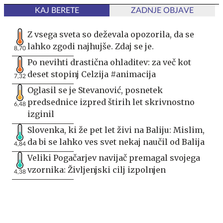
KAJ BERETE
ZADNJE OBJAVE
Z vsega sveta so deževala opozorila, da se
lahko zgodi najhujše. Zdaj se je.
8,70
Po nevihti drastična ohladitev: za več kot
deset stopinj Celzija #animacija
7,32
Oglasil se je Stevanović, posnetek
predsednice izpred štirih let skrivnostno
6,48
izginil
Slovenka, ki že pet let živi na Baliju: Mislim,
da bi se lahko ves svet nekaj naučil od Balija
4,84
Veliki Pogačarjev navijač premagal svojega
vzornika: Življenjski cilj izpolnjen
4,38