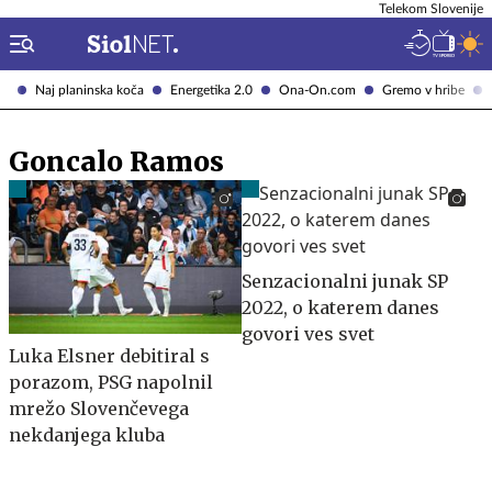
Telekom Slovenije
Naj planinska koča
Energetika 2.0
Ona-On.com
Gremo v hribe
Goncalo Ramos
Senzacionalni junak SP
2022, o katerem danes
govori ves svet
Luka Elsner debitiral s
porazom, PSG napolnil
mrežo Slovenčevega
nekdanjega kluba