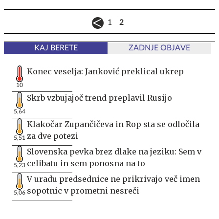
1
2
KAJ BERETE
ZADNJE OBJAVE
Konec veselja: Janković preklical ukrep
10
Skrb vzbujajoč trend preplavil Rusijo
5,64
Klakočar Zupančičeva in Rop sta se odločila
za dve potezi
5,51
Slovenska pevka brez dlake na jeziku: Sem v
celibatu in sem ponosna na to
5,23
V uradu predsednice ne prikrivajo več imen
sopotnic v prometni nesreči
5,06