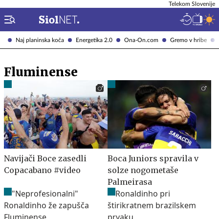
Telekom Slovenije
Naj planinska koča
Energetika 2.0
Ona-On.com
Gremo v hribe
Fluminense
Navijači Boce zasedli
Boca Juniors spravila v
Copacabano #video
solze nogometaše
Palmeirasa