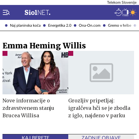
Telekom Slovenije
Naj planinska koča
Energetika 2.0
Ona-On.com
Gremo v hribe
Emma Heming Willis
Nove informacije o
Grozljiv pripetljaj:
zdravstvenem stanju
igralčeva hči se je zbodla
Brucea Willisa
z iglo, najdeno v parku
KAJ BERETE
ZADNJE OBJAVE