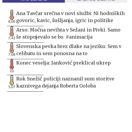
Ana Tavčar srečna v novi službi: Ni hodniških
govoric, kavic, šušljanja, igric in politike
8,00
Arso: Močna nevihta v Sežani in Pivki. Samo
še stopnjevalo se bo. #animacija
7,42
Slovenska pevka brez dlake na jeziku: Sem v
celibatu in sem ponosna na to
7,08
Konec veselja: Janković preklical ukrep
10
Rok Snežič policiji naznanil sum storitve
kaznivega dejanja Roberta Goloba
5,07