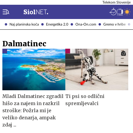
Telekom Slovenije
Naj planinska koča
Energetika 2.0
Ona-On.com
Gremo v hribe
Dalmatinec
Mladi Dalmatinec zgradil
Ti psi so odlični
hišo za najem in razkril
spremljevalci
stroške: Požrla mi je
veliko denarja, ampak
zdaj ...