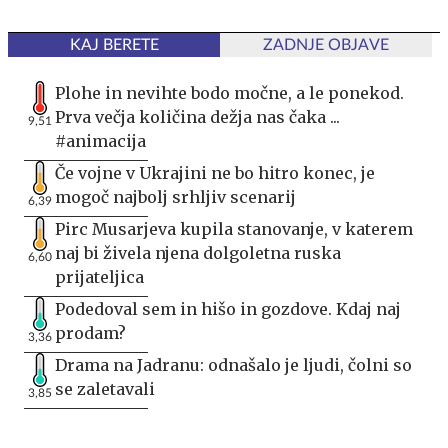
KAJ BERETE
ZADNJE OBJAVE
Plohe in nevihte bodo močne, a le ponekod.
Prva večja količina dežja nas čaka ...
9,51
#animacija
Če vojne v Ukrajini ne bo hitro konec, je
mogoč najbolj srhljiv scenarij
6,39
Pirc Musarjeva kupila stanovanje, v katerem
naj bi živela njena dolgoletna ruska
6,60
prijateljica
Podedoval sem in hišo in gozdove. Kdaj naj
prodam?
3,36
Drama na Jadranu: odnašalo je ljudi, čolni so
se zaletavali
3,85