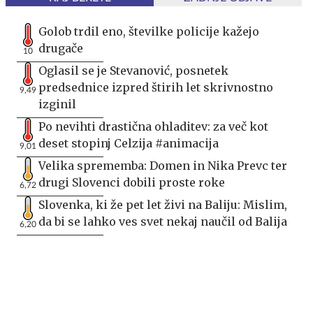
Golob trdil eno, številke policije kažejo
drugače
10
Oglasil se je Stevanović, posnetek
predsednice izpred štirih let skrivnostno
9,49
izginil
Po nevihti drastična ohladitev: za več kot
deset stopinj Celzija #animacija
9,01
Velika sprememba: Domen in Nika Prevc ter
drugi Slovenci dobili proste roke
6,72
Slovenka, ki že pet let živi na Baliju: Mislim,
da bi se lahko ves svet nekaj naučil od Balija
6,20