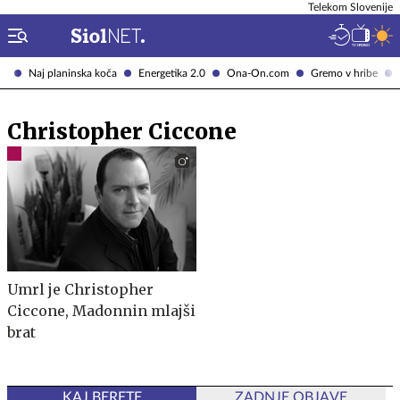
Telekom Slovenije
Naj planinska koča
Energetika 2.0
Ona-On.com
Gremo v hribe
Christopher Ciccone
Umrl je Christopher
Ciccone, Madonnin mlajši
brat
KAJ BERETE
ZADNJE OBJAVE