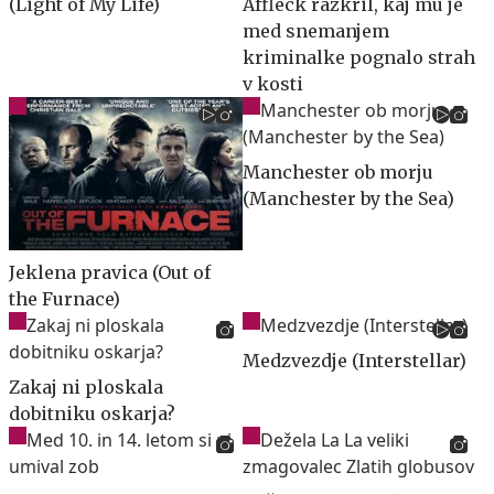
(Light of My Life)
Affleck razkril, kaj mu je
med snemanjem
kriminalke pognalo strah
v kosti
Manchester ob morju
(Manchester by the Sea)
Jeklena pravica (Out of
the Furnace)
Medzvezdje (Interstellar)
Zakaj ni ploskala
dobitniku oskarja?