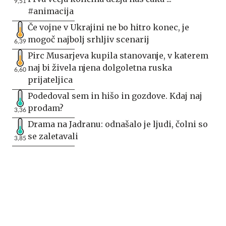
9,51
#animacija
Če vojne v Ukrajini ne bo hitro konec, je
mogoč najbolj srhljiv scenarij
6,39
Pirc Musarjeva kupila stanovanje, v katerem
naj bi živela njena dolgoletna ruska
6,60
prijateljica
Podedoval sem in hišo in gozdove. Kdaj naj
prodam?
3,36
Drama na Jadranu: odnašalo je ljudi, čolni so
se zaletavali
3,85