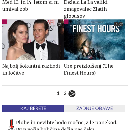
Med 10. in 14. letom si ni
Dežela La La veliki
umival zob
zmagovalec Zlatih
globusov
Najbolj šokantni razhodi
Ure preizkušenj (The
in ločitve
Finest Hours)
1
2
KAJ BERETE
ZADNJE OBJAVE
Plohe in nevihte bodo močne, a le ponekod.
Prva večja količina dežja nas čaka ...