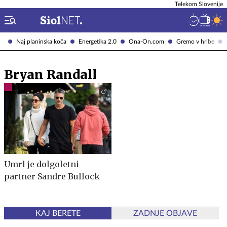
Telekom Slovenije
Naj planinska koča
Energetika 2.0
Ona-On.com
Gremo v hribe
Bryan Randall
Umrl je dolgoletni
partner Sandre Bullock
KAJ BERETE
ZADNJE OBJAVE