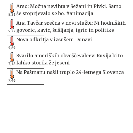
Arso: Močna nevihta v Sežani in Pivki. Samo
še stopnjevalo se bo. #animacija
8,31
Ana Tavčar srečna v novi službi: Ni hodniških
govoric, kavic, šušljanja, igric in politike
9,77
Nova odkritja v izsušeni Donavi
9,69
Svarilo ameriških obveščevalcev: Rusija bi to
lahko storila že jeseni
7,13
Na Pašmanu našli truplo 24-letnega Slovenca
7,46