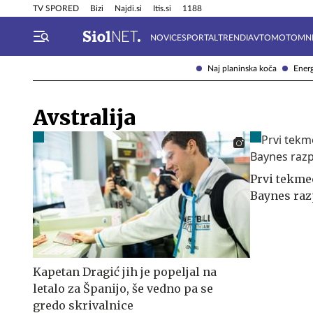
Info in obvestila
Tehnik
TV SPORED
Bizi
Najdi.si
Itis.si
1188
NOVICE
SPORTAL
TRENDI
AVTOMOTO
MN
Naj planinska koča
Energ
Avstralija
Prvi tekmec
Baynes ra
Kapetan Dragić jih je popeljal na
letalo za Španijo, še vedno pa se
gredo skrivalnice