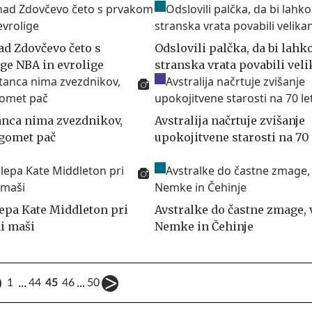
ad Zdovčevo četo s
Odslovili palčka, da bi lahk
ge NBA in evrolige
stranska vrata povabili vel
nca nima zvezdnikov,
Avstralija načrtuje zvišanje
gomet pač
upokojitvene starosti na 70 
lepa Kate Middleton pri
Avstralke do častne zmage, 
i maši
Nemke in Čehinje
...
...
1
44
45
46
50