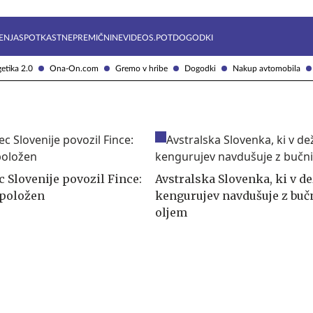
Želite prejemati e-novice?
Uživajmo pametno
ENJA
SPOTKAST
NEPREMIČNINE
VIDEOS.POT
DOGODKI
etika 2.0
Ona-On.com
Gremo v hribe
Dogodki
Nakup avtomobila
 Slovenije povozil Fince:
Avstralska Slovenka, ki v de
zpoložen
kengurujev navdušuje z bu
oljem