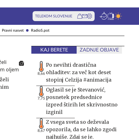
TELEKOM SLOVENIJE
Pravni nasvet
RadioS.pot
KAJ BERETE
ZADNJE OBJAVE
Po nevihti drastična
ohladitev: za več kot deset
8,66
želi
stopinj Celzija #animacija
čnim
Oglasil se je Stevanović,
posnetek predsednice
7,75
izpred štirih let skrivnostno
izginil
Z vsega sveta so deževala
opozorila, da se lahko zgodi
8,67
najhujše. Zdaj se je.