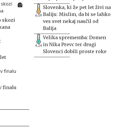
Slovenka, ki že pet let živi na
Baliju: Mislim, da bi se lahko
6,09
o skozi
ves svet nekaj naučil od
ikana
Balija
Velika sprememba: Domen
in Nika Prevc ter drugi
4,24
Slovenci dobili proste roke
let
v finalu