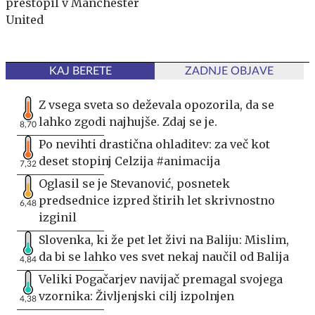
prestopil v Manchester
United
KAJ BERETE
ZADNJE OBJAVE
Z vsega sveta so deževala opozorila, da se
lahko zgodi najhujše. Zdaj se je.
8,70
Po nevihti drastična ohladitev: za več kot
deset stopinj Celzija #animacija
7,32
Oglasil se je Stevanović, posnetek
predsednice izpred štirih let skrivnostno
6,48
izginil
Slovenka, ki že pet let živi na Baliju: Mislim,
da bi se lahko ves svet nekaj naučil od Balija
4,84
Veliki Pogačarjev navijač premagal svojega
vzornika: Življenjski cilj izpolnjen
4,38