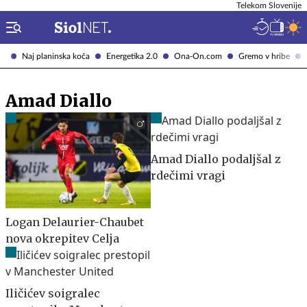
Telekom Slovenije
Naj planinska koča
Energetika 2.0
Ona-On.com
Gremo v hribe
Amad Diallo
Amad Diallo podaljšal z
rdečimi vragi
Logan Delaurier-Chaubet
nova okrepitev Celja
Iličićev soigralec