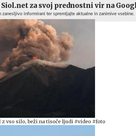
 Siol.net za svoj prednostni vir na Goog
n zanesljivo informirani ter spremljajte aktualne in zanimive vsebine.
z vso silo, beži na tisoče ljudi #video #foto