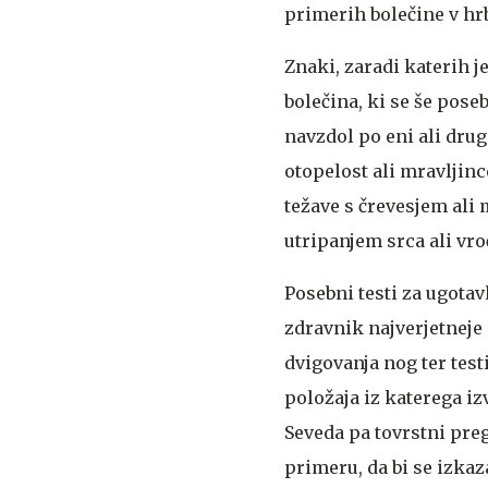
primerih bolečine v hr
Znaki, zaradi katerih j
bolečina, ki se še poseb
navzdol po eni ali drug
otopelost ali mravljinc
težave s črevesjem ali 
utripanjem srca ali vro
Posebni testi za ugotav
zdravnik najverjetneje 
dvigovanja nog ter tes
položaja iz katerega iz
Seveda pa tovrstni preg
primeru, da bi se izkaz