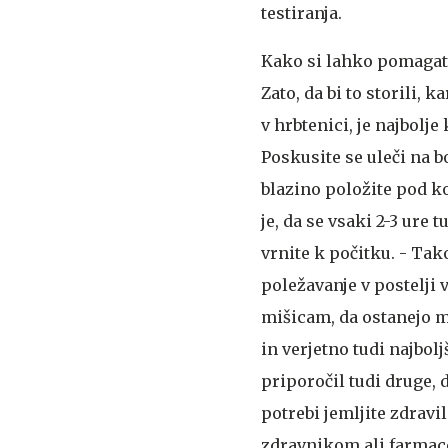
testiranja.
Kako si lahko pomagat
Zato, da bi to storili,
v hrbtenici, je najbolje
Poskusite se uleči na bo
blazino položite pod k
je, da se vsaki 2-3 ure 
vrnite k počitku. - Tak
poležavanje v postelji 
mišicam, da ostanejo m
in verjetno tudi najbol
priporočil tudi druge, 
potrebi jemljite zdravil
zdravnikom ali farmacev