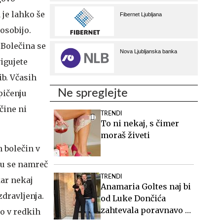
 je lahko še
osobijo.
 Bolečina se
vigujete
ib. Včasih
Ne spreglejte
pičenju
čine ni
TRENDI
To ni nekaj, s čimer
moraš živeti
 bolečin v
btu se namreč
TRENDI
kar nekaj
Anamaria Goltes naj bi
zdravljenja.
od Luke Dončića
zahtevala poravnavo v
ko v redkih