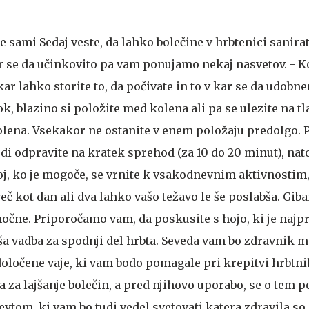
e sami
Sedaj veste, da lahko bolečine v hrbtenici sanirat
 kar se da učinkovito pa vam ponujamo nekaj nasvetov. - K
 kar lahko storite to, da počivate in to v kar se da udobn
k, blazino si položite med kolena ali pa se ulezite na tla
olena. Vsekakor ne ostanite v enem položaju predolgo. 
tudi odpravite na kratek sprehod (za 10 do 20 minut), nat
oj, ko je mogoče, se vrnite k vsakodnevnim aktivnostim,
več kot dan ali dva lahko vašo težavo le še poslabša. Gi
očne. Priporočamo vam, da poskusite s hojo, ki je najp
jša vadba za spodnji del hrbta. Seveda vam bo zdravnik 
določene vaje, ki vam bodo pomagale pri krepitvi hrbtni
a za lajšanje bolečin, a pred njihovo uporabo, se o tem p
tom, ki vam bo tudi vedel svetovati katera zdravila so 