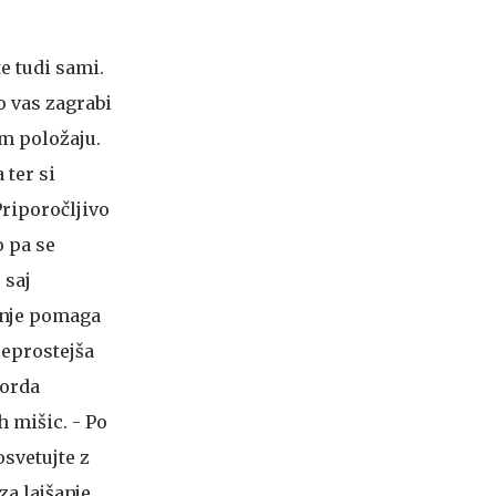
e tudi sami.
o vas zagrabi
em položaju.
 ter si
Priporočljivo
o pa se
 saj
banje pomaga
reprostejša
morda
h mišic. - Po
osvetujte z
za lajšanje