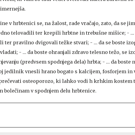
rimernejša.
ne v hrbtenici se, na žalost, rade vračajo, zato, da se ji
edno telovadili ter krepili hrbtne in trebušne mišice; - …
i ter pravilno dvigovali težke stvari; - … da se boste izo
vladati; - … da boste ohranjali zdravo telesno težo, se iz
jevanju (predvsem spodnjega dela) hrbta; - … da boste 
svoj jedilnik vnesli hrano bogato s kalcijem, fosforjem i
eprečevati osteoporozo, ki lahko vodi h krhkim kostem 
n bolečinam v spodnjem delu hrbtenice.