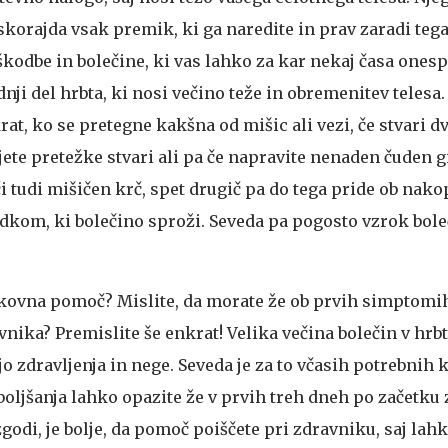
skorajda vsak premik, ki ga naredite in prav zaradi tega
škodbe in bolečine, ki vas lahko za kar nekaj časa onesp
dnji del hrbta, ki nosi večino teže in obremenitev telesa.
rat, ko se pretegne kakšna od mišic ali vezi, če stvari d
jete pretežke stvari ali pa če napravite nenaden čuden g
 tudi mišičen krč, spet drugič pa do tega pride ob nako
dkom, ki bolečino sproži. Seveda pa pogosto vzrok bole
rokovna pomoč?
Mislite, da morate že ob prvih simptomih
vnika? Premislite še enkrat! Velika večina bolečin v hr
o zdravljenja in nege. Seveda je za to včasih potrebnih 
boljšanja lahko opazite že v prvih treh dneh po začetku 
zgodi, je bolje, da pomoč poiščete pri zdravniku, saj lah