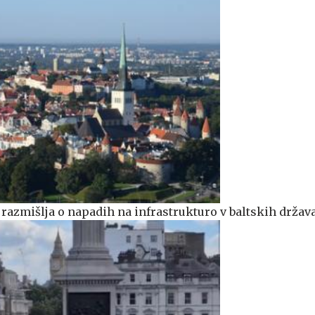
a razmišlja o napadih na infrastrukturo v baltskih držav