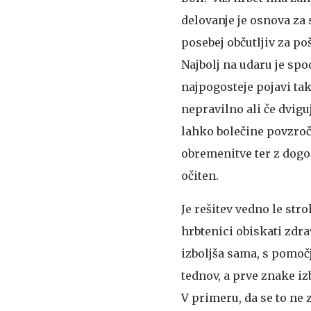
delovanje je osnova za 
posebej občutljiv za po
Najbolj na udaru je spo
najpogosteje pojavi tak
nepravilno ali če dvigu
lahko bolečine povzroči
obremenitve ter z dogo
očiten.
Je rešitev vedno le st
hrbtenici obiskati zdra
izboljša sama, s pomočj
tednov, a prve znake iz
V primeru, da se to ne 