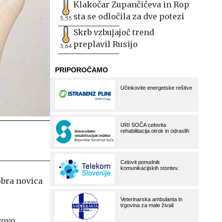
Klakočar Zupančičeva in Rop
sta se odločila za dve potezi
5,55
Skrb vzbujajoč trend
preplavil Rusijo
5,64
obra novica
govo