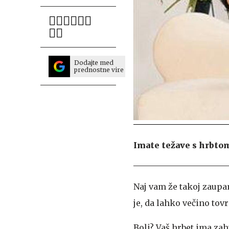
Dodajte med
prednostne vire
Imate težave s hrbtom
Naj vam že takoj zaupam
je, da lahko večino tov
Boli?
Vaš hrbet ima zaht