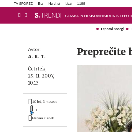
Info in obvestila
Tehnik
TV SPORED
Bizi
Najdi.si
Itis.si
1188
GLASBA IN FILM
SLAVNI
MODA IN LEPOT
Lepotni posegi
Preprečite 
Avtor:
A. K. T.
Četrtek,
29. 11. 2007,
10.13
10 let, 3 mesece
1
Natisni članek