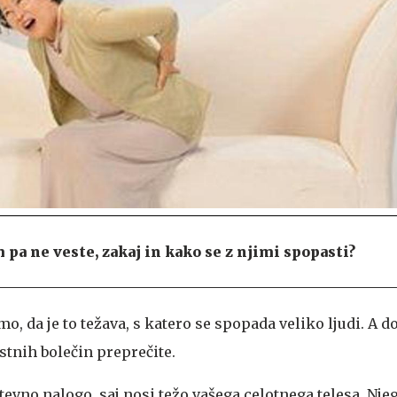
 pa ne veste, zakaj in kako se z njimi spopasti?
o, da je to težava, s katero se spopada veliko ljudi. A d
rstnih bolečin preprečite.
evno nalogo, saj nosi težo vašega celotnega telesa. Nje