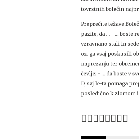
tovrstnih bolečin najp
Preprečite težave
Boleči
pazite, da … - … boste r
vzravnano stali in sedel
oz. ga vsaj poskusili ob
naprezanju ter obremen
čevlje; - … da boste v 
D, saj le-ta pomaga pr
posledično k zlomom i