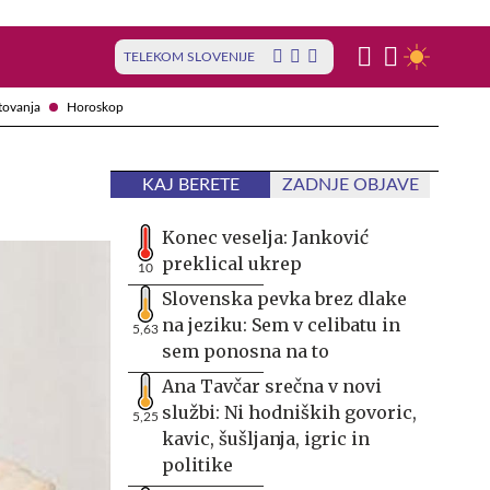
TELEKOM SLOVENIJE
tovanja
Horoskop
KAJ BERETE
ZADNJE OBJAVE
Konec veselja: Janković
preklical ukrep
10
Slovenska pevka brez dlake
na jeziku: Sem v celibatu in
5,63
sem ponosna na to
Ana Tavčar srečna v novi
službi: Ni hodniških govoric,
5,25
kavic, šušljanja, igric in
politike