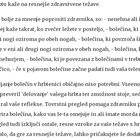
btu kaže na resnejše zdravstvene težave.
e bolje za mnenje poprositi zdravnika, so: - nenehna ali
ej kaže takrat, ko zvečer ležete v posteljo, - bolečina, ki 
i nogi oziroma po obeh nogah, - bolečina, ki povzroča š
e v eni ali drugi nogi oziroma v obeh nogah, - bolečina,
mehurjem, - bolečina, ki je povezana z bolečinami v treb
čico, - če s pojavom bolečine začne padati tudi vaša tele
ljanje bolečin v hrbtenici običajno niso potrebni. Vseeno
preveril 'delovanje' vašega hrbta ter zmožnost stoje, sed
tiral vaše reflekse. Tovrstni pregled pomaga zdravniku 
vira bolečina, kako vas le-ta omejuje in ali imate morda 
led tudi izključi ostale, resne vzroke za vaše težave s h
alo, da gre za resnejše težave, lahko pričakujete še doda