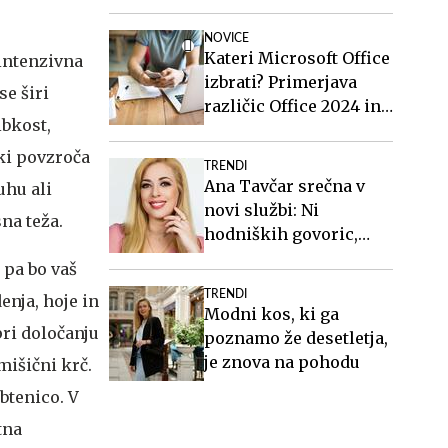
višini slabih 44
milijonov evrov
NOVICE
Kateri Microsoft Office
 intenzivna
izbrati? Primerjava
se širi
različic Office 2024 in
ibkost,
Office 2021.
 ki povzroča
TRENDI
Ana Tavčar srečna v
uhu ali
novi službi: Ni
sna teža.
hodniških govoric,
kavic, šušljanja, igric
 pa bo vaš
in politike
TRENDI
enja, hoje in
Modni kos, ki ga
pri določanju
poznamo že desetletja,
je znova na pohodu
mišični krč.
rbtenico. V
tna