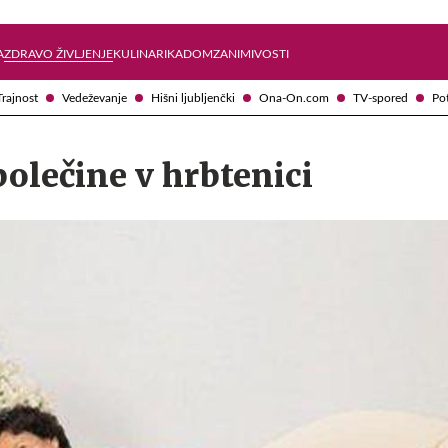
Želite prejemati e-novice?
Uživajmo pametno
A
ZDRAVO ŽIVLJENJE
KULINARIKA
DOM
ZANIMIVOSTI
Trajnost
Vedeževanje
Hišni ljubljenčki
Ona-On.com
TV-spored
Po
bolečine v hrbtenici