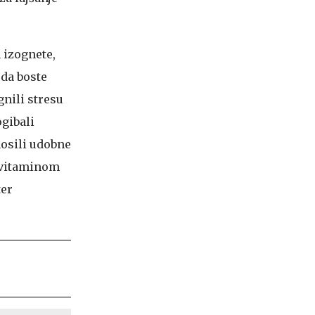
m izognete,
 da boste
gnili stresu
ogibali
nosili udobne
n vitaminom
ter