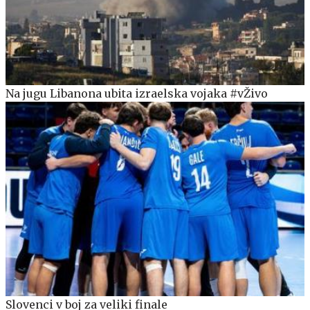
Na jugu Libanona ubita izraelska vojaka #vŽivo
Slovenci v boj za veliki finale