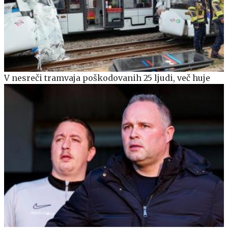
V nesreči tramvaja poškodovanih 25 ljudi, več huje