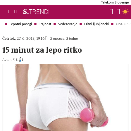
Telekom Slovenije
Lepotni posegi
Trajnost
Vedeževanje
Hišni ljubljenčki
Ona-On.
Četrtek, 27. 6. 2013, 19.16
3 mesece, 3 tedne
15 minut za lepo ritko
Avtor:
F. K.
1