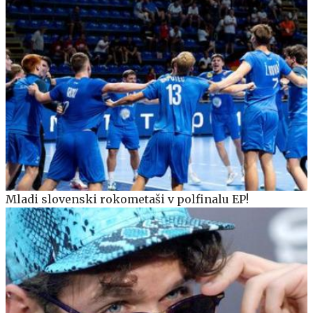
Mladi slovenski rokometaši v polfinalu EP!