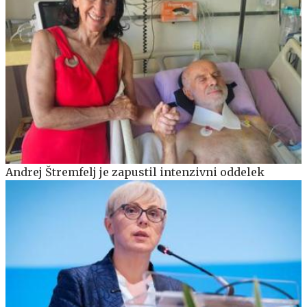
Andrej Štremfelj je zapustil intenzivni oddelek