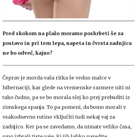
Pred skokom na plažo moramo poskrbeti še za
postavo in pri tem lepa, napeta in čvrsta zadnjica
ne bo odveč, kajne?
Čeprav je morda vaša ritka še vedno malce v
hibernaciji, kar glede na vremenske razmere niti ni
tako čudno, pa se bo morala slej ko prej prebuditi iz
zimskega spanja. To pa pomeni, da bomo morali v
vsakodnevno rutino vključiti tudi nekaj vaj za
zadnjico. Ker pa se zavedamo, da nimate veliko časa,
smo izbrali tiste vaje, ki jih lahko naredite