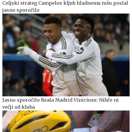
Celjski strateg Campelos kljub hladnemu tušu poslal
jasno sporočilo
Jasno sporočilo Reala Madrid Viniciusu: Nihče ni
večji od kluba