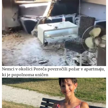
Nemci v okolici Poreča povzročili požar v apartmaju,
ki je popolnoma uničen