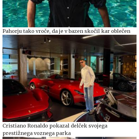
Pahorju tako vroče, da je v bazen skočil kar oblečen
Cristiano Ronaldo pokazal delček svojega
prestižnega voznega parka