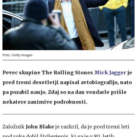
Foto: Getty Images
Pevec skupine The Rolling Stones
Mick Jagger
je
pred tremi desetletji napisal avtobiografijo, nato
pa pozabil nanjo. Zdaj so na dan vendarle prišle
nekatere zanimive podrobnosti.
Založnik
John Blake
je razkril, da je pred tremi leti
pod roke dobil življenjepis, ki ga je v 80. letih