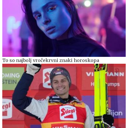
To so najbolj vročekrvni znaki horoskopa