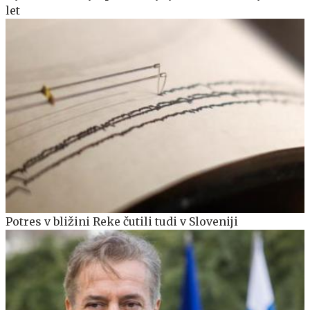
let
Potres v bližini Reke čutili tudi v Sloveniji