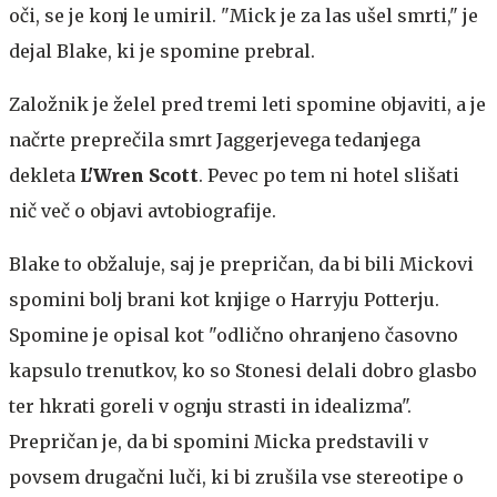
oči, se je konj le umiril. "Mick je za las ušel smrti," je
dejal Blake, ki je spomine prebral.
Založnik je želel pred tremi leti spomine objaviti, a je
načrte preprečila smrt Jaggerjevega tedanjega
dekleta
L'Wren Scott
. Pevec po tem ni hotel slišati
nič več o objavi avtobiografije.
Blake to obžaluje, saj je prepričan, da bi bili Mickovi
spomini bolj brani kot knjige o Harryju Potterju.
Spomine je opisal kot "odlično ohranjeno časovno
kapsulo trenutkov, ko so Stonesi delali dobro glasbo
ter hkrati goreli v ognju strasti in idealizma".
Prepričan je, da bi spomini Micka predstavili v
povsem drugačni luči, ki bi zrušila vse stereotipe o