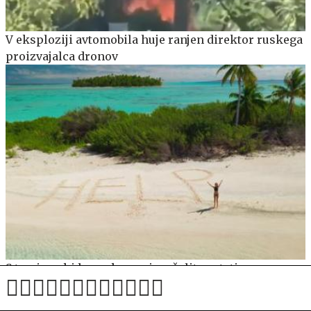
V eksploziji avtomobila huje ranjen direktor ruskega
proizvajalca dronov
S temi znaki horoskopa si ne želite ostati na
samotnem otoku