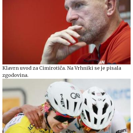
Klavrn uvod za Cimirotiča. Na Vrhniki se je pisala
zgodovina.