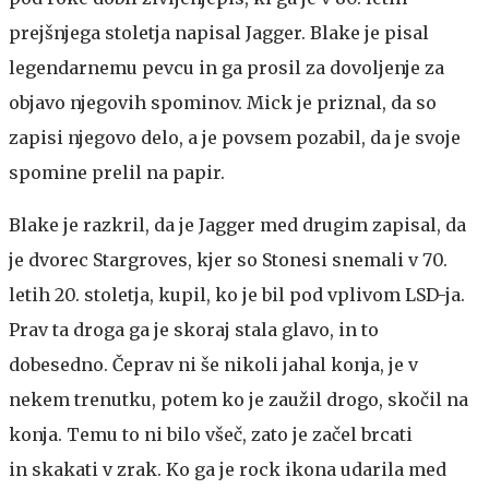
prejšnjega stoletja napisal Jagger. Blake je pisal
legendarnemu pevcu in ga prosil za dovoljenje za
objavo njegovih spominov. Mick je priznal, da so
zapisi njegovo delo, a je povsem pozabil, da je svoje
spomine prelil na papir.
Blake je razkril, da je Jagger med drugim zapisal, da
je dvorec Stargroves, kjer so Stonesi snemali v 70.
letih 20. stoletja, kupil, ko je bil pod vplivom LSD-ja.
Prav ta droga ga je skoraj stala glavo, in to
dobesedno. Čeprav ni še nikoli jahal konja, je v
nekem trenutku, potem ko je zaužil drogo, skočil na
konja. Temu to ni bilo všeč, zato je začel brcati
in skakati v zrak. Ko ga je rock ikona udarila med