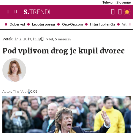
Telekom Slovenije
Dober vid
Lepotni posegi
Ona-On.com
Hišni ljubljenčki
Vrt
Petek, 17. 2. 2017, 15.19
9 let, 5 mesecev
Pod vplivom drog je kupil dvorec
Avtor:
Tina Vovk
0,08