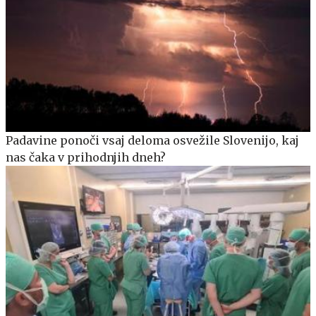
Padavine ponoči vsaj deloma osvežile Slovenijo, kaj
nas čaka v prihodnjih dneh?