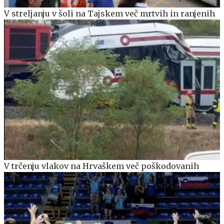
V streljanju v šoli na Tajskem več mrtvih in ranjenih
V trčenju vlakov na Hrvaškem več poškodovanih