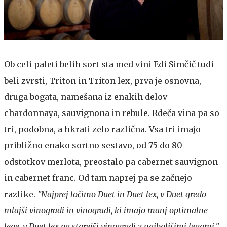
Ob celi paleti belih sort sta med vini Edi Simčič tudi
beli zvrsti, Triton in Triton lex, prva je osnovna,
druga bogata, namešana iz enakih delov
chardonnaya, sauvignona in rebule. Rdeča vina pa so
tri, podobna, a hkrati zelo različna. Vsa tri imajo
približno enako sortno sestavo, od 75 do 80
odstotkov merlota, preostalo pa cabernet sauvignon
in cabernet franc. Od tam naprej pa se začnejo
razlike.
"Najprej ločimo Duet in Duet lex, v Duet gredo
mlajši vinogradi in vinogradi, ki imajo manj optimalne
lege, v Duet lex pa starejši vinogradi z najboljšimi legami."