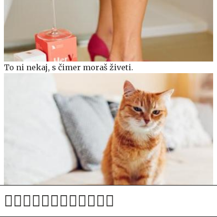
To ni nekaj, s čimer moraš živeti.
Deset napak, ki jih delate, vaša mačka pa jih sovraži