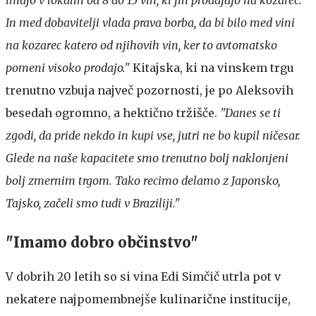
In med dobavitelji vlada prava borba, da bi bilo med vini
na kozarec katero od njihovih vin, ker to avtomatsko
pomeni visoko prodajo."
Kitajska, ki na vinskem trgu
trenutno vzbuja največ pozornosti, je po Aleksovih
besedah ogromno, a hektično tržišče.
"Danes se ti
zgodi, da pride nekdo in kupi vse, jutri ne bo kupil ničesar.
Glede na naše kapacitete smo trenutno bolj naklonjeni
bolj zmernim trgom. Tako recimo delamo z Japonsko,
Tajsko, začeli smo tudi v Braziliji."
"Imamo dobro občinstvo"
V dobrih 20 letih so si vina Edi Simčič utrla pot v
nekatere najpomembnejše kulinarične institucije,