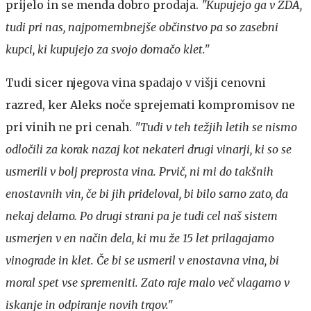
prijelo in se menda dobro prodaja.
"Kupujejo ga v ZDA,
tudi pri nas, najpomembnejše občinstvo pa so zasebni
kupci, ki kupujejo za svojo domačo klet."
Tudi sicer njegova vina spadajo v višji cenovni
razred, ker Aleks noče sprejemati kompromisov ne
pri vinih ne pri cenah.
"Tudi v teh težjih letih se nismo
odločili za korak nazaj kot nekateri drugi vinarji, ki so se
usmerili v bolj preprosta vina. Prvič, ni mi do takšnih
enostavnih vin, če bi jih prideloval, bi bilo samo zato, da
nekaj delamo. Po drugi strani pa je tudi cel naš sistem
usmerjen v en način dela, ki mu že 15 let prilagajamo
vinograde in klet. Če bi se usmeril v enostavna vina, bi
moral spet vse spremeniti. Zato raje malo več vlagamo v
iskanje in odpiranje novih trgov."