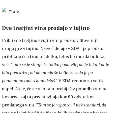
Dve tretjini vina prodajo v tujino
Približno tretjino svojih vin prodajo v Sloveniji,
drugo gre v tujino. Največ delajo v ZDA, tja prodajo
približno četrtino pridelka, letos bo morda tudi kaj
več.
"Tam se je stanje že toliko popravilo, da je tako, kot je
bilo pred krizo, ali pa morda še bolje. Seveda je pa
pomembno tudi, s kom delaš."
V ZDA recimo za velik
uspeh šteje, če se v lokalu prebiješ v ponudbo vin na
kozarec, saj ta predstavljajo kar 80 odstotkov
prodanega vina.
"Tam se je vzpostavil nek standard, da
imajo v lokalih od 8 do 15 vin, ki jih prodajajo na kozarec.