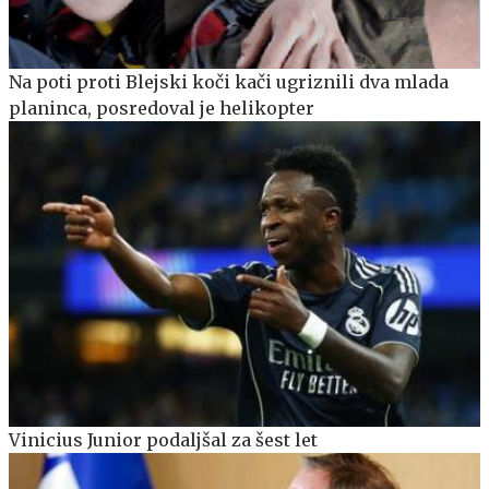
Na poti proti Blejski koči kači ugriznili dva mlada
planinca, posredoval je helikopter
Vinicius Junior podaljšal za šest let