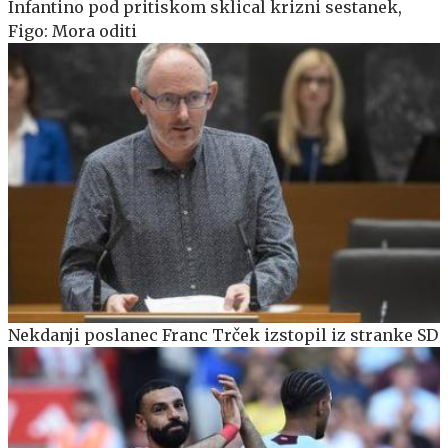
Infantino pod pritiskom sklical krizni sestanek,
Figo: Mora oditi
Nekdanji poslanec Franc Trček izstopil iz stranke SD