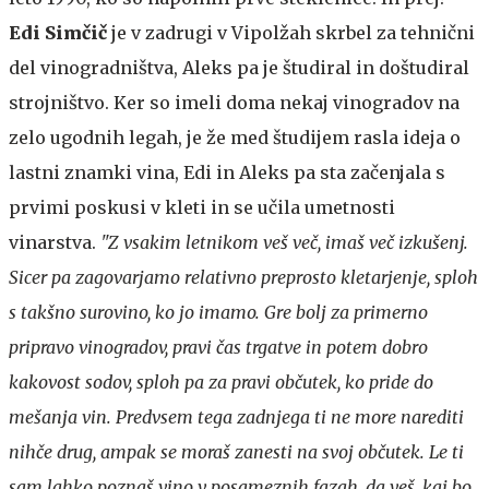
Edi Simčič
je v zadrugi v Vipolžah skrbel za tehnični
del vinogradništva, Aleks pa je študiral in doštudiral
strojništvo. Ker so imeli doma nekaj vinogradov na
zelo ugodnih legah, je že med študijem rasla ideja o
lastni znamki vina, Edi in Aleks pa sta začenjala s
prvimi poskusi v kleti in se učila umetnosti
vinarstva.
"Z vsakim letnikom veš več, imaš več izkušenj.
Sicer pa zagovarjamo relativno preprosto kletarjenje, sploh
s takšno surovino, ko jo imamo. Gre bolj za primerno
pripravo vinogradov, pravi čas trgatve in potem dobro
kakovost sodov, sploh pa za pravi občutek, ko pride do
mešanja vin. Predvsem tega zadnjega ti ne more narediti
nihče drug, ampak se moraš zanesti na svoj občutek. Le ti
sam lahko poznaš vino v posameznih fazah, da veš, kaj bo