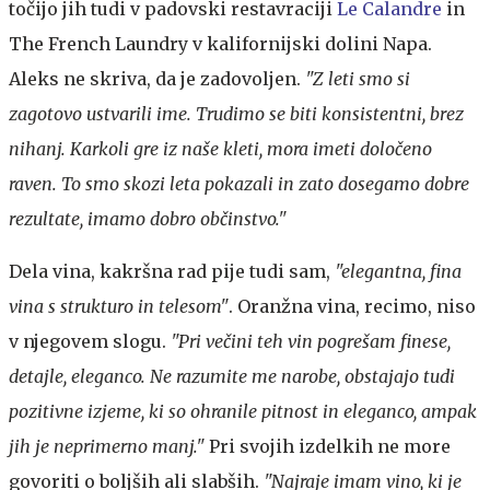
točijo jih tudi v padovski restavraciji
Le Calandre
in
The French Laundry v kalifornijski dolini Napa.
Aleks ne skriva, da je zadovoljen.
"Z leti smo si
zagotovo ustvarili ime. Trudimo se biti konsistentni, brez
nihanj. Karkoli gre iz naše kleti, mora imeti določeno
raven. To smo skozi leta pokazali in zato dosegamo dobre
rezultate, imamo dobro občinstvo."
Dela vina, kakršna rad pije tudi sam,
"elegantna, fina
vina s strukturo in telesom"
. Oranžna vina, recimo, niso
v njegovem slogu.
"Pri večini teh vin pogrešam finese,
detajle, eleganco. Ne razumite me narobe, obstajajo tudi
pozitivne izjeme, ki so ohranile pitnost in eleganco, ampak
jih je neprimerno manj."
Pri svojih izdelkih ne more
govoriti o boljših ali slabših.
"Najraje imam vino, ki je