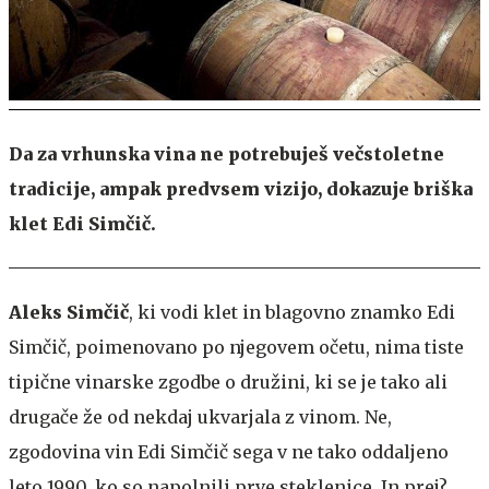
Da za vrhunska vina ne potrebuješ večstoletne
tradicije, ampak predvsem vizijo, dokazuje briška
klet Edi Simčič.
Aleks Simčič
, ki vodi klet in blagovno znamko Edi
Simčič, poimenovano po njegovem očetu, nima tiste
tipične vinarske zgodbe o družini, ki se je tako ali
drugače že od nekdaj ukvarjala z vinom. Ne,
zgodovina vin Edi Simčič sega v ne tako oddaljeno
leto 1990, ko so napolnili prve steklenice. In prej?