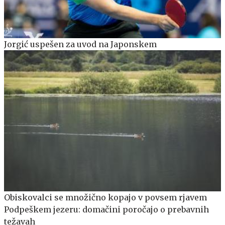
Jorgić uspešen za uvod na Japonskem
Obiskovalci se množično kopajo v povsem rjavem
Podpeškem jezeru: domačini poročajo o prebavnih
težavah