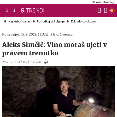
Telekom Slovenije
Kaj kuhaš danes
Posladkaj si življenje
Zakladnica okusov
Ponedeljek, 17. 9. 2012, 13.32
1 leto, 2 meseca
Aleks Simčič: Vino moraš ujeti v
pravem trenutku
Avtorji:
Miha First,
Nina Vogrin
2