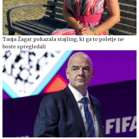
Tanja Žagar pokazala stajling, ki ga to poletje ne
boste spregledali