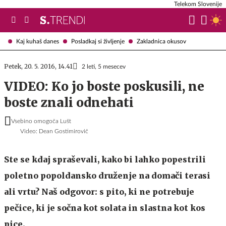
Telekom Slovenije
Kaj kuhaš danes
Posladkaj si življenje
Zakladnica okusov
Petek, 20. 5. 2016, 14.41
2 leti, 5 mesecev
VIDEO: Ko jo boste poskusili, ne
boste znali odnehati
Vsebino omogoča Lušt
Video: Dean Gostimirovič
Ste se kdaj spraševali, kako bi lahko popestrili
poletno popoldansko druženje na domači terasi
ali vrtu? Naš odgovor: s pito, ki ne potrebuje
pečice, ki je sočna kot solata in slastna kot kos
pice.