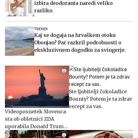
izbira deodoranta naredi veliko
razliko.
TRENDI
Kaj se dogaja na hrvaškem otoku
Obonjan? Par razkril podrobnosti o
ekskluzivnem dogodku za svingerje.
Ste ljubitelji čokoladice
Bounty? Potem je ta zdrav
recept za vas.
Videoposnetek Slovenca
sta ob obletnici ZDA
uporabila Donald Trump
in Bela hiša #video