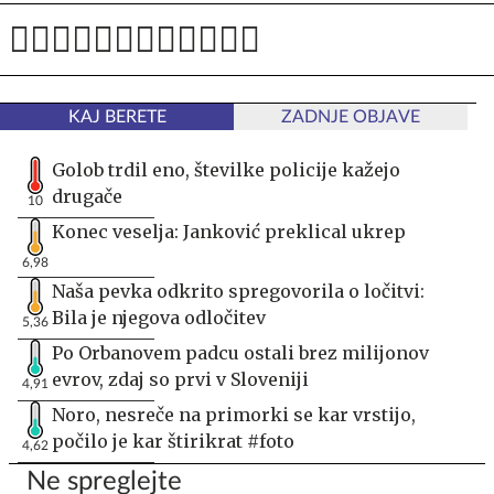
KAJ BERETE
ZADNJE OBJAVE
Golob trdil eno, številke policije kažejo
drugače
10
Konec veselja: Janković preklical ukrep
6,98
Naša pevka odkrito spregovorila o ločitvi:
Bila je njegova odločitev
5,36
Po Orbanovem padcu ostali brez milijonov
evrov, zdaj so prvi v Sloveniji
4,91
Noro, nesreče na primorki se kar vrstijo,
počilo je kar štirikrat #foto
4,62
Ne spreglejte