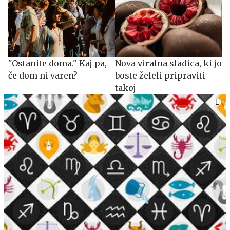
"Ostanite doma." Kaj pa,
Nova viralna sladica, ki jo
če dom ni varen?
boste želeli pripraviti
takoj