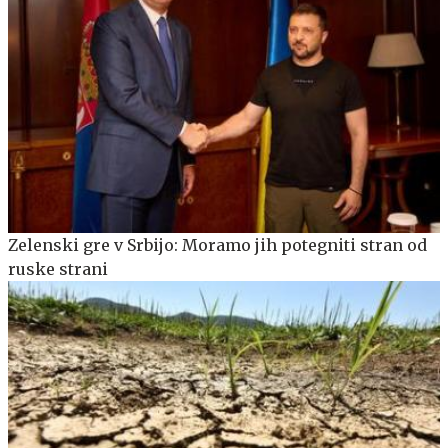
Zelenski gre v Srbijo: Moramo jih potegniti stran od
ruske strani