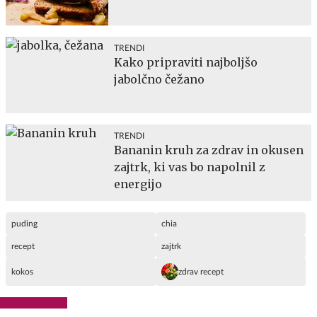
TRENDI
Kako pripraviti najboljšo
jabolčno čežano
TRENDI
Bananin kruh za zdrav in okusen
zajtrk, ki vas bo napolnil z
energijo
puding
chia
recept
zajtrk
kokos
zdrav recept