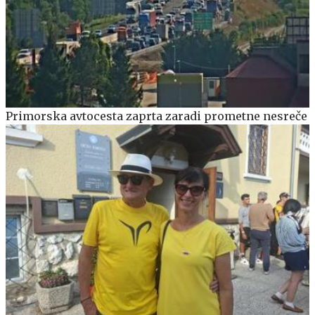
Primorska avtocesta zaprta zaradi prometne nesreče