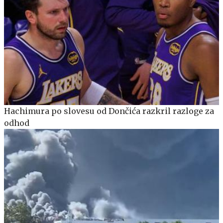
Hachimura po slovesu od Dončića razkril razloge za
odhod