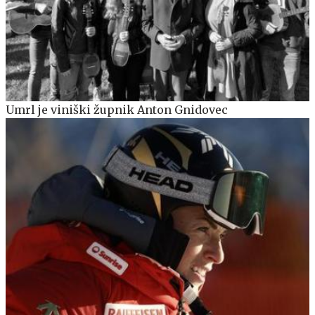
Umrl je viniški župnik Anton Gnidovec