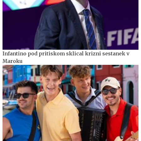
Infantino pod pritiskom sklical krizni sestanek v
Maroku