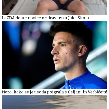
Iz ZDA dobre novice o zdravljenju Jake Škofa
Noro, kako se je usoda poigrala s Celjani in Verbičem!