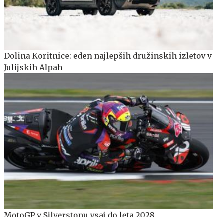
Dolina Koritnice: eden najlepših družinskih izletov v
Julijskih Alpah
MotoGP v Silverstonu vsaj do leta 2028