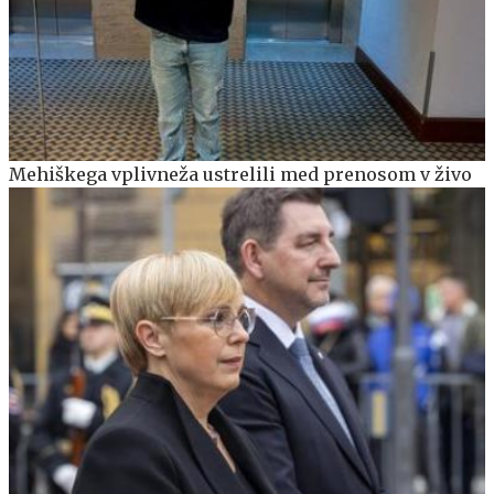
Mehiškega vplivneža ustrelili med prenosom v živo