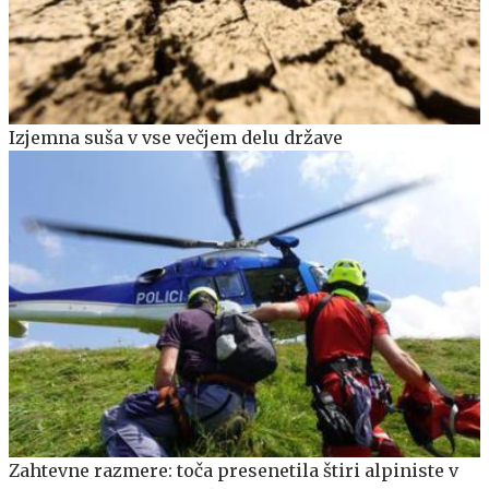
Izjemna suša v vse večjem delu države
Zahtevne razmere: toča presenetila štiri alpiniste v