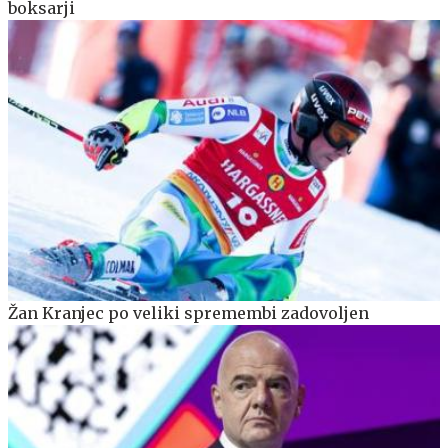
boksarji
Žan Kranjec po veliki spremembi zadovoljen