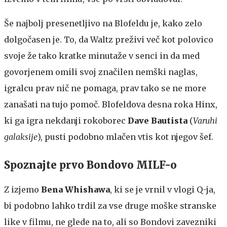
Še najbolj presenetljivo na Blofeldu je, kako zelo
dolgočasen je. To, da Waltz preživi več kot polovico
svoje že tako kratke minutaže v senci in da med
govorjenem omili svoj značilen nemški naglas,
igralcu prav nič ne pomaga, prav tako se ne more
zanašati na tujo pomoč. Blofeldova desna roka Hinx,
ki ga igra nekdanji rokoborec
Dave Bautista
(
Varuhi
galaksije
), pusti podobno mlačen vtis kot njegov šef.
Spoznajte prvo Bondovo MILF-o
Z izjemo
Bena Whishawa
, ki se je vrnil v vlogi Q-ja,
bi podobno lahko trdil za vse druge moške stranske
like v filmu, ne glede na to, ali so Bondovi zavezniki