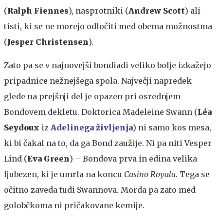
(
Ralph Fiennes
), nasprotniki (
Andrew Scott
) ali
tisti, ki se ne morejo odločiti med obema možnostma
(
Jesper Christensen
).
Zato pa se v najnovejši bondiadi veliko bolje izkažejo
pripadnice nežnejšega spola. Največji napredek
glede na prejšnji del je opazen pri osrednjem
Bondovem dekletu. Doktorica Madeleine Swann (
Léa
Seydoux
iz
Adelinega življenja
) ni samo kos mesa,
ki bi čakal na to, da ga Bond zaužije. Ni pa niti Vesper
Lind (
Eva Green
) – Bondova prva in edina velika
ljubezen, ki je umrla na koncu
Casino Royala
. Tega se
očitno zaveda tudi Swannova. Morda pa zato med
golobčkoma ni pričakovane kemije.