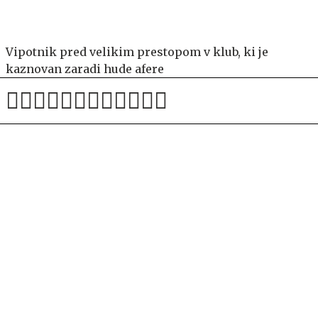
Vipotnik pred velikim prestopom v klub, ki je
kaznovan zaradi hude afere
Jaka iz Firbcev razkril, koliko zaslužijo slovenski
ansambli