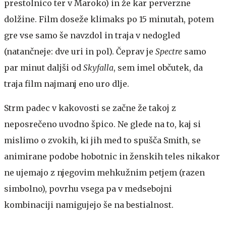
prestolnico ter v Maroko) in že kar perverzne
dolžine. Film doseže klimaks po 15 minutah, potem
gre vse samo še navzdol in traja v nedogled
(natančneje: dve uri in pol). Čeprav je
Spectre
samo
par minut daljši od
Skyfalla
, sem imel občutek, da
traja film najmanj eno uro dlje.
Strm padec v kakovosti se začne že takoj z
neposrečeno uvodno špico. Ne glede na to, kaj si
mislimo o zvokih, ki jih med to spušča Smith, se
animirane podobe hobotnic in ženskih teles nikakor
ne ujemajo z njegovim mehkužnim petjem (razen
simbolno), povrhu vsega pa v medsebojni
kombinaciji namigujejo še na bestialnost.