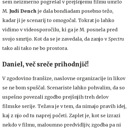
sem neizmerno pogrešal v prejšnjemu filmu umrlo
M.
Judi Dench
je dala bondiadam posebno težo,
kadar ji je scenarij to omogočal. Tokrat jo lahko
vidimo v videosporočilu, ki ga je M. posnela pred
svojo smrtjo. Kot da se je zavedala, da zanjo v
Spectru
tako ali tako ne bo prostora.
Daniel, več sreče prihodnjič!
V zgodovino franšize, naslovne organizacije in likov
se ne bom spuščal. Scenariste lahko pohvalim, da so
uspešno povezali zgodbo prejšnjih treh delov
filmske serije. Težava je v tem, da nimajo pravih idej,
kaj z njo od tu naprej početi. Zaplet je, kot se izrazi
nekdo v filmu, maloumno predvidljiv, zgodba pa ni