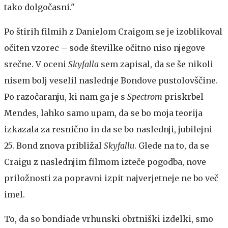
tako dolgočasni."
Po štirih filmih z Danielom Craigom se je izoblikoval
očiten vzorec – sode številke očitno niso njegove
srečne. V oceni
Skyfalla
sem zapisal, da se še nikoli
nisem bolj veselil naslednje Bondove pustolovščine.
Po razočaranju, ki nam ga je s
Spectrom
priskrbel
Mendes, lahko samo upam, da se bo moja teorija
izkazala za resnično in da se bo naslednji, jubilejni
25. Bond znova približal
Skyfallu
. Glede na to, da se
Craigu z naslednjim filmom izteče pogodba, nove
priložnosti za popravni izpit najverjetneje ne bo več
imel.
To, da so bondiade vrhunski obrtniški izdelki, smo