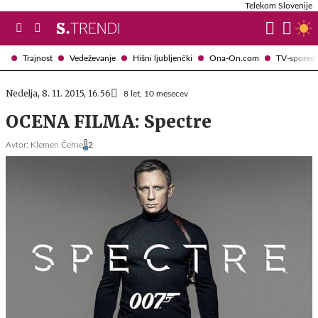
Telekom Slovenije
Trajnost
Vedeževanje
Hišni ljubljenčki
Ona-On.com
TV-spored
Nedelja, 8. 11. 2015, 16.56
8 let, 10 mesecev
OCENA FILMA: Spectre
Avtor:
Klemen Černe
2