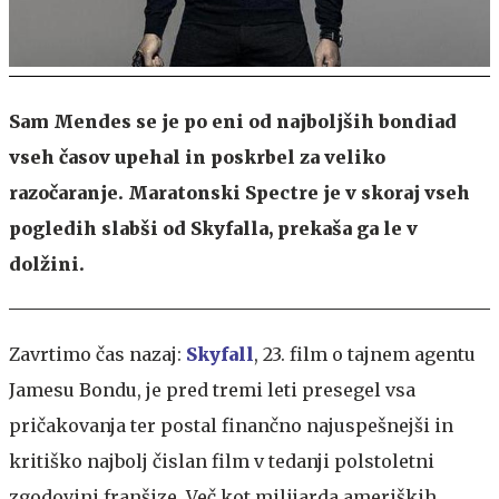
Sam Mendes se je po eni od najboljših bondiad
vseh časov upehal in poskrbel za veliko
razočaranje. Maratonski Spectre je v skoraj vseh
pogledih slabši od Skyfalla, prekaša ga le v
dolžini.
Zavrtimo čas nazaj:
Skyfall
, 23. film o tajnem agentu
Jamesu Bondu, je pred tremi leti presegel vsa
pričakovanja ter postal finančno najuspešnejši in
kritiško najbolj čislan film v tedanji polstoletni
zgodovini franšize. Več kot milijarda ameriških