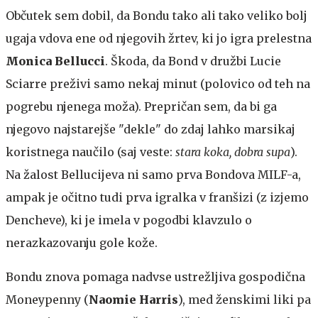
Občutek sem dobil, da Bondu tako ali tako veliko bolj
ugaja vdova ene od njegovih žrtev, ki jo igra prelestna
Monica Bellucci
. Škoda, da Bond v družbi Lucie
Sciarre preživi samo nekaj minut (polovico od teh na
pogrebu njenega moža). Prepričan sem, da bi ga
njegovo najstarejše "dekle" do zdaj lahko marsikaj
koristnega naučilo (saj veste:
stara koka, dobra supa
).
Na žalost Bellucijeva ni samo prva Bondova MILF-a,
ampak je očitno tudi prva igralka v franšizi (z izjemo
Dencheve), ki je imela v pogodbi klavzulo o
nerazkazovanju gole kože.
Bondu znova pomaga nadvse ustrežljiva gospodična
Moneypenny (
Naomie Harris
), med ženskimi liki pa