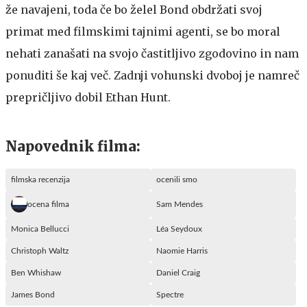
že navajeni, toda če bo želel Bond obdržati svoj
primat med filmskimi tajnimi agenti, se bo moral
nehati zanašati na svojo častitljivo zgodovino in nam
ponuditi še kaj več. Zadnji vohunski dvoboj je namreč
prepričljivo dobil Ethan Hunt.
Napovednik filma:
filmska recenzija
ocenili smo
ocena filma
Sam Mendes
Monica Bellucci
Léa Seydoux
Christoph Waltz
Naomie Harris
Ben Whishaw
Daniel Craig
James Bond
Spectre