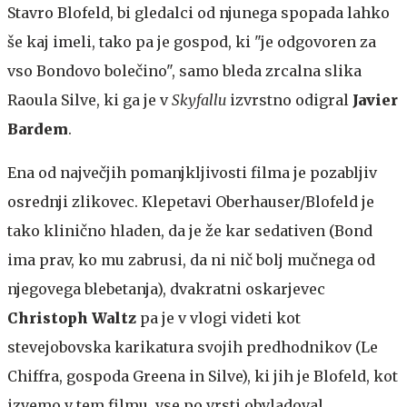
Stavro Blofeld, bi gledalci od njunega spopada lahko
še kaj imeli, tako pa je gospod, ki "je odgovoren za
vso Bondovo bolečino", samo bleda zrcalna slika
Raoula Silve, ki ga je v
Skyfallu
izvrstno odigral
Javier
Bardem
.
Ena od največjih pomanjkljivosti filma je pozabljiv
osrednji zlikovec. Klepetavi Oberhauser/Blofeld je
tako klinično hladen, da je že kar sedativen (Bond
ima prav, ko mu zabrusi, da ni nič bolj mučnega od
njegovega blebetanja), dvakratni oskarjevec
Christoph Waltz
pa je v vlogi videti kot
stevejobovska karikatura svojih predhodnikov (Le
Chiffra, gospoda Greena in Silve), ki jih je Blofeld, kot
izvemo v tem filmu, vse po vrsti obvladoval.