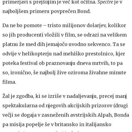
primerjavi s prejšnjim je več kot očitna.
Spectre
je v
najboljšem primeru povprečen Bond.
Da ne bo pomote – tristo milijonov dolarjev, kolikor
so jih producenti vložili v film, se odrazi na velikem
platnu že med dih jemajočo uvodno sekvenco. Ta se
odvije v helikopterju nad mehiško prestolnico, kjer
poteka festival ob praznovanju dneva mrtvih, to pa
so, ironično, še najbolj žive oziroma živahne minute
filma.
Žal je zgodba, ki se izriše v nadaljevanju, precej manj
spektakularna od njegovih akcijskih prizorov (drugi
večji se dogaja v zasneženih avstrijskih Alpah, Bonda
pa misija popelje še v britansko in italijansko