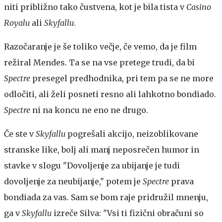
niti približno tako čustvena, kot je bila tista v
Casino
Royalu
ali
Skyfallu
.
Razočaranje je še toliko večje, če vemo, da je film
režiral Mendes. Ta se na vse pretege trudi, da bi
Spectre
presegel predhodnika, pri tem pa se ne more
odločiti, ali želi posneti resno ali lahkotno bondiado.
Spectre
ni na koncu ne eno ne drugo.
Če ste v
Skyfallu
pogrešali akcijo, neizoblikovane
stranske like, bolj ali manj neposrečen humor in
stavke v slogu "Dovoljenje za ubijanje je tudi
dovoljenje za neubijanje," potem je
Spectre
prava
bondiada za vas. Sam se bom raje pridružil mnenju,
ga v
Skyfallu
izreče Silva: "Vsi ti fizični obračuni so