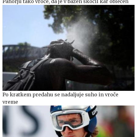
Pahorju tako vroče, da je v bazen skočil kar oblečen
Po kratkem predahu se nadaljuje suho in vroče
vreme