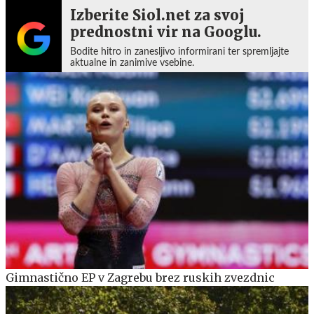
Izberite Siol.net za svoj
prednostni vir na Googlu.
Bodite hitro in zanesljivo informirani ter spremljajte
aktualne in zanimive vsebine.
Gimnastično EP v Zagrebu brez ruskih zvezdnic