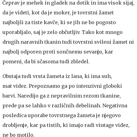
Čeprav je mehek in gladek na dotik in ima visok sijaj,
da je videti, kot da je moker, je tovrstni žamet
najboljši za tiste kavče, ki se jih ne bo pogosto
uporabljalo, saj je zelo občutljiv. Tako kot mnogo
drugih naravnih tkanin tudi tovrstni svileni žamet ni
najbolj odporen proti sončnemu sevanju, kar
pomeni, da bi sčasoma tudi zbledel.
Obstaja tudi vrsta žameta iz lana, ki ima suh,
mat videz. Prepoznamo ga po intenzivni globoki
barvi. Naredijo ga z nepravilnim rezom tkanine,
prede pa se lahko v različnih debelinah. Negativna
posledica uporabe tovrstnega žameta je njegovo
drobljenje, kar pa tistih, ki imajo radi vintage videz,
ne bo motilo.