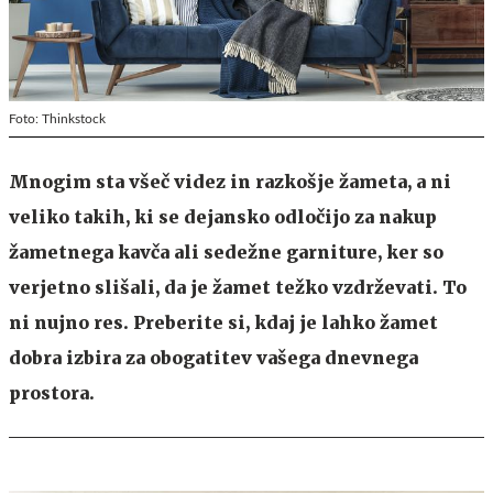
Foto: Thinkstock
Mnogim sta všeč videz in razkošje žameta, a ni
veliko takih, ki se dejansko odločijo za nakup
žametnega kavča ali sedežne garniture, ker so
verjetno slišali, da je žamet težko vzdrževati. To
ni nujno res. Preberite si, kdaj je lahko žamet
dobra izbira za obogatitev vašega dnevnega
prostora.