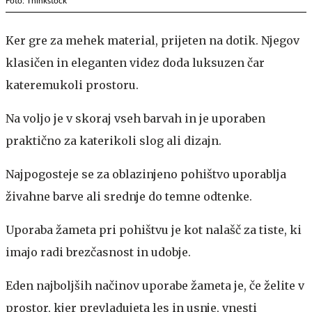
Foto: Thinkstock
Ker gre za mehek material, prijeten na dotik. Njegov
klasičen in eleganten videz doda luksuzen čar
kateremukoli prostoru.
Na voljo je v skoraj vseh barvah in je uporaben
praktično za katerikoli slog ali dizajn.
Najpogosteje se za oblazinjeno pohištvo uporablja
živahne barve ali srednje do temne odtenke.
Uporaba žameta pri pohištvu je kot nalašč za tiste, ki
imajo radi brezčasnost in udobje.
Eden najboljših načinov uporabe žameta je, če želite v
prostor, kjer prevladujeta les in usnje, vnesti