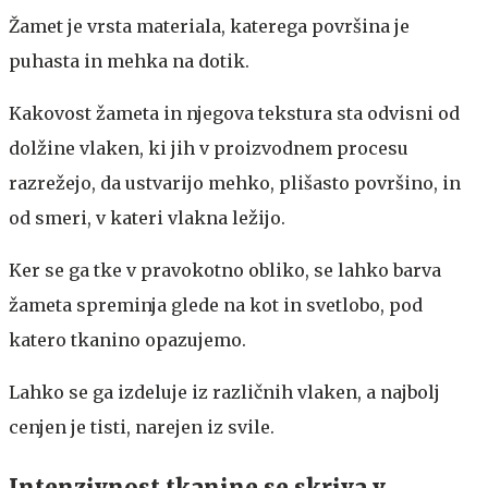
Žamet je vrsta materiala, katerega površina je
puhasta in mehka na dotik.
Kakovost žameta in njegova tekstura sta odvisni od
dolžine vlaken, ki jih v proizvodnem procesu
razrežejo, da ustvarijo mehko, plišasto površino, in
od smeri, v kateri vlakna ležijo.
Ker se ga tke v pravokotno obliko, se lahko barva
žameta spreminja glede na kot in svetlobo, pod
katero tkanino opazujemo.
Lahko se ga izdeluje iz različnih vlaken, a najbolj
cenjen je tisti, narejen iz svile.
Intenzivnost tkanine se skriva v