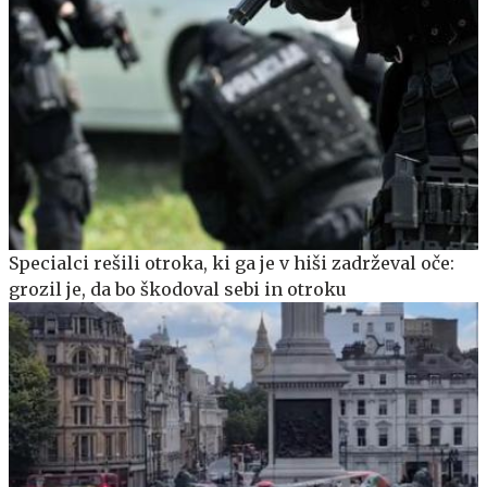
Specialci rešili otroka, ki ga je v hiši zadrževal oče:
grozil je, da bo škodoval sebi in otroku