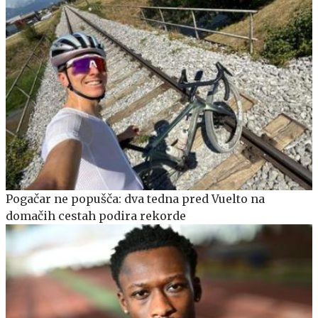
Pogačar ne popušča: dva tedna pred Vuelto na
domačih cestah podira rekorde