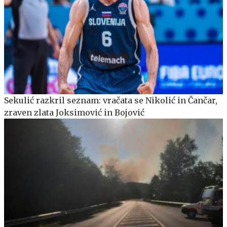
Sekulić razkril seznam: vračata se Nikolić in Čančar,
zraven zlata Joksimović in Bojović