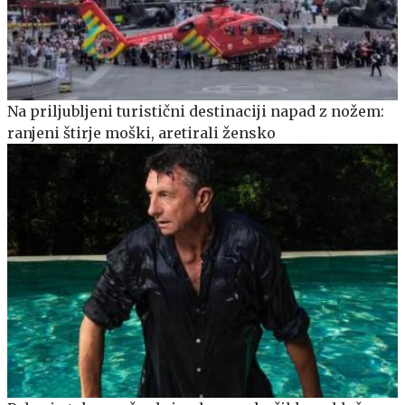
Na priljubljeni turistični destinaciji napad z nožem:
ranjeni štirje moški, aretirali žensko