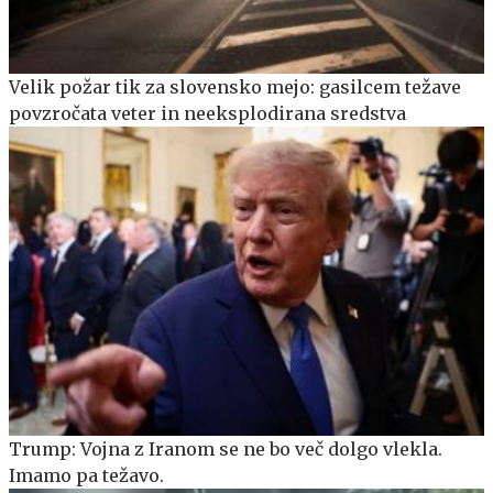
Velik požar tik za slovensko mejo: gasilcem težave
povzročata veter in neeksplodirana sredstva
Trump: Vojna z Iranom se ne bo več dolgo vlekla.
Imamo pa težavo.