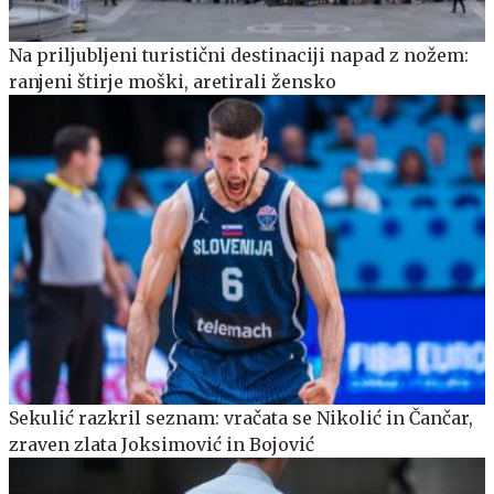
Na priljubljeni turistični destinaciji napad z nožem:
ranjeni štirje moški, aretirali žensko
Sekulić razkril seznam: vračata se Nikolić in Čančar,
zraven zlata Joksimović in Bojović