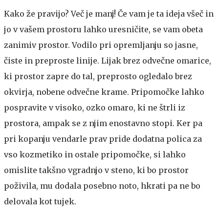
Kako že pravijo? Več je manj! Če vam je ta ideja všeč in
jo v vašem prostoru lahko uresničite, se vam obeta
zanimiv prostor. Vodilo pri opremljanju so jasne,
čiste in preproste linije. Lijak brez odvečne omarice,
ki prostor zapre do tal, preprosto ogledalo brez
okvirja, nobene odvečne krame. Pripomočke lahko
pospravite v visoko, ozko omaro, ki ne štrli iz
prostora, ampak se z njim enostavno stopi. Ker pa
pri kopanju vendarle prav pride dodatna polica za
vso kozmetiko in ostale pripomočke, si lahko
omislite takšno vgradnjo v steno, ki bo prostor
poživila, mu dodala posebno noto, hkrati pa ne bo
delovala kot tujek.