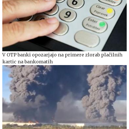
V OTP banki opozarjajo na primere zlorab plačilnih
kartic na bankomatih