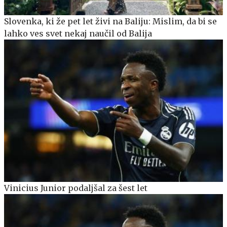
Slovenka, ki že pet let živi na Baliju: Mislim, da bi se
lahko ves svet nekaj naučil od Balija
Vinicius Junior podaljšal za šest let