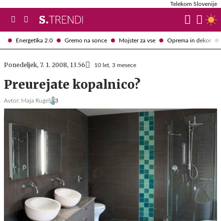
Telekom Slovenije
Energetika 2.0
Gremo na sonce
Mojster za vse
Oprema in dekor
Ponedeljek, 7. 1. 2008, 13.56
10 let, 3 mesece
Preurejate kopalnico?
Avtor:
Maja Rugelj
3