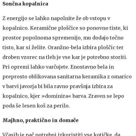
Sončna kopalnica
Z energijo se lahko napolnite že ob vstopu v
kopalnico. Keramične ploščice so ponovno tiste, ki
prostor popolnoma spremenijo, mu dodajo točno
tisto, kar si želite. Oranžno-bela izbira ploščic ter
droben vzorec na tleh je vse kar je potrebno storiti.
Pri opremi lahko varčujete. Enostavno bela in
preprosto oblikovana sanitarna keramika z omarico
v barvi javorja bi bila ravno pravšnja izbira za
kopalnico, kjer »dominira« barva. Zraven se lepo
poda še lesen koš za perilo.
Majhno, praktično in domače
Včasih je pač potrebni izkoristiti vse kotičke, da