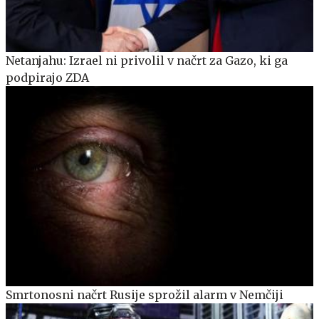
Netanjahu: Izrael ni privolil v načrt za Gazo, ki ga
podpirajo ZDA
Smrtonosni načrt Rusije sprožil alarm v Nemčiji