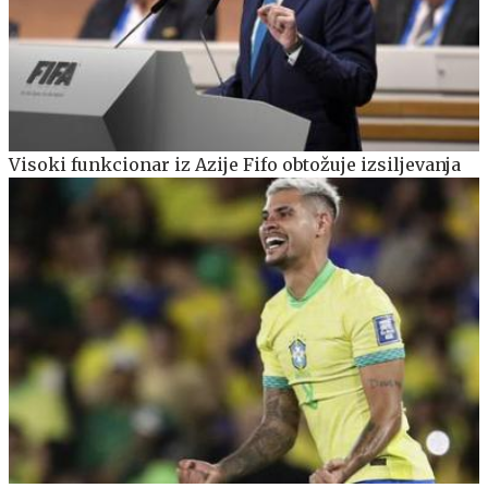
Visoki funkcionar iz Azije Fifo obtožuje izsiljevanja