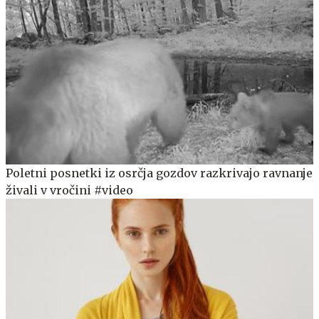
Poletni posnetki iz osrčja gozdov razkrivajo ravnanje
živali v vročini #video