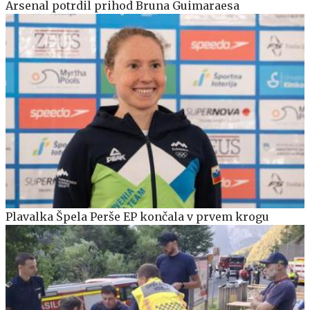
Arsenal potrdil prihod Bruna Guimaraesa
Plavalka Špela Perše EP končala v prvem krogu