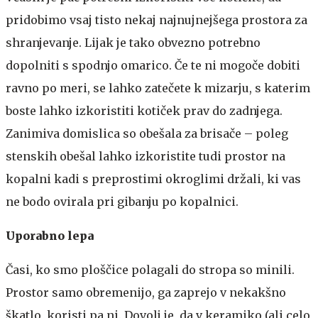
pridobimo vsaj tisto nekaj najnujnejšega prostora za
shranjevanje. Lijak je tako obvezno potrebno
dopolniti s spodnjo omarico. Če te ni mogoče dobiti
ravno po meri, se lahko zatečete k mizarju, s katerim
boste lahko izkoristiti kotiček prav do zadnjega.
Zanimiva domislica so obešala za brisače – poleg
stenskih obešal lahko izkoristite tudi prostor na
kopalni kadi s preprostimi okroglimi držali, ki vas
ne bodo ovirala pri gibanju po kopalnici.
Uporabno lepa
Časi, ko smo ploščice polagali do stropa so minili.
Prostor samo obremenijo, ga zaprejo v nekakšno
škatlo, koristi pa ni. Dovolj je, da v keramiko (ali celo