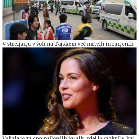
V streljanju v šoli na Tajskem več mrtvih in ranjenih
Veljala je za eno najlepših igralk, zdaj je razkrila, kaj