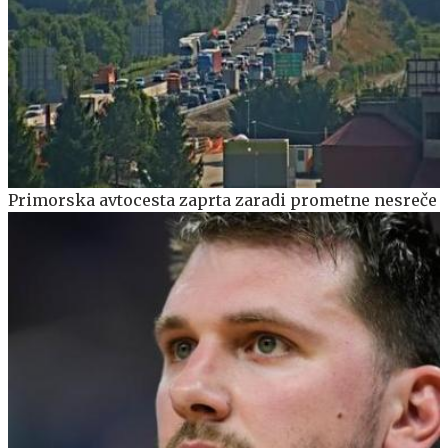
Primorska avtocesta zaprta zaradi prometne nesreče