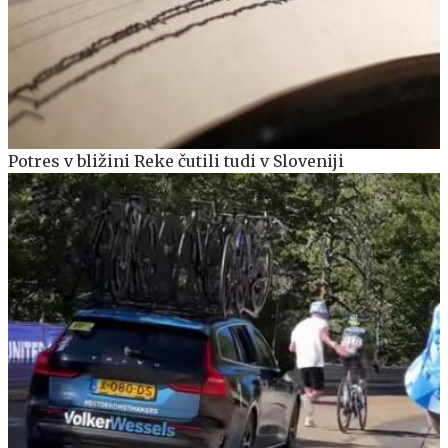
Potres v bližini Reke čutili tudi v Sloveniji