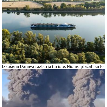
Izsušena Donava razburja turiste: Nismo plačali za to