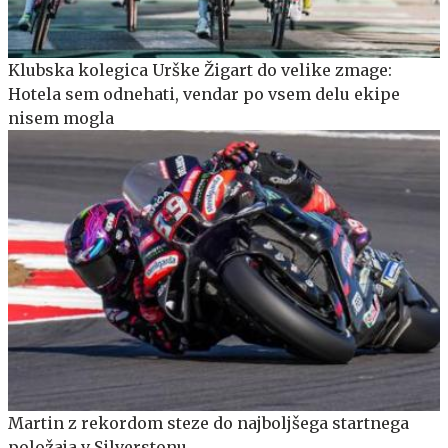
Klubska kolegica Urške Žigart do velike zmage:
Hotela sem odnehati, vendar po vsem delu ekipe
nisem mogla
Martin z rekordom steze do najboljšega startnega
položaja v Silverstonu