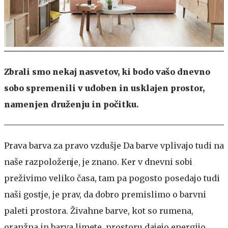
Zbrali smo nekaj nasvetov, ki bodo vašo dnevno
sobo spremenili v udoben in usklajen prostor,
namenjen druženju in počitku.
Prava barva za pravo vzdušje
Da barve vplivajo tudi na
naše razpoloženje, je znano. Ker v dnevni sobi
preživimo veliko časa, tam pa pogosto posedajo tudi
naši gostje, je prav, da dobro premislimo o barvni
paleti prostora. Živahne barve, kot so rumena,
oranžna in barva limete, prostoru dajejo energijo,