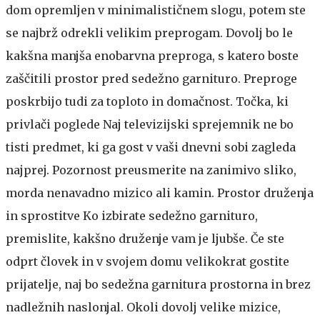
dom opremljen v minimalističnem slogu, potem ste
se najbrž odrekli velikim preprogam. Dovolj bo le
kakšna manjša enobarvna preproga, s katero boste
zaščitili prostor pred sedežno garnituro. Preproge
poskrbijo tudi za toploto in domačnost.
Točka, ki
privlači poglede
Naj televizijski sprejemnik ne bo
tisti predmet, ki ga gost v vaši dnevni sobi zagleda
najprej. Pozornost preusmerite na zanimivo sliko,
morda nenavadno mizico ali kamin.
Prostor druženja
in sprostitve
Ko izbirate sedežno garnituro,
premislite, kakšno druženje vam je ljubše. Če ste
odprt človek in v svojem domu velikokrat gostite
prijatelje, naj bo sedežna garnitura prostorna in brez
nadležnih naslonjal. Okoli dovolj velike mizice,