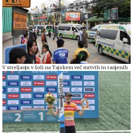
V streljanju v šoli na Tajskem več mrtvih in ranjenih