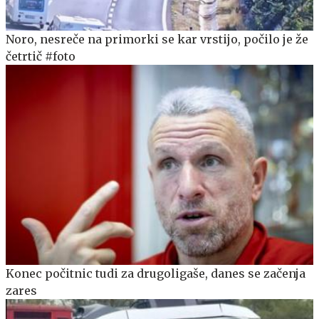
Noro, nesreče na primorki se kar vrstijo, počilo je že
četrtič #foto
Konec počitnic tudi za drugoligaše, danes se začenja
zares