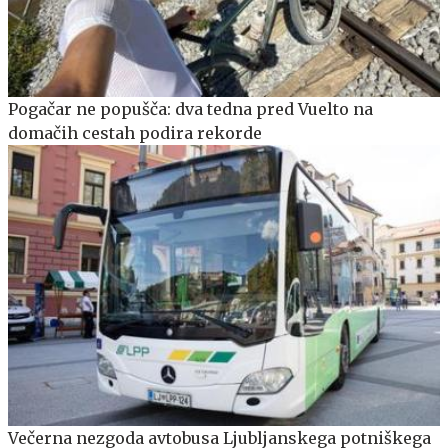
Pogačar ne popušča: dva tedna pred Vuelto na
domačih cestah podira rekorde
Večerna nezgoda avtobusa Ljubljanskega potniškega