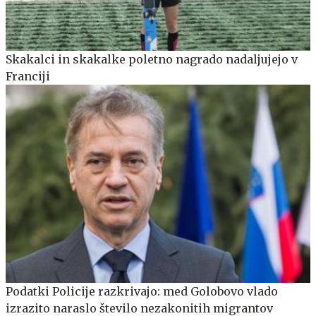
Skakalci in skakalke poletno nagrado nadaljujejo v
Franciji
Podatki Policije razkrivajo: med Golobovo vlado
izrazito naraslo število nezakonitih migrantov