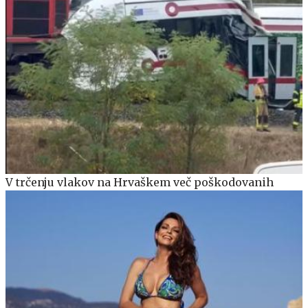
V trčenju vlakov na Hrvaškem več poškodovanih