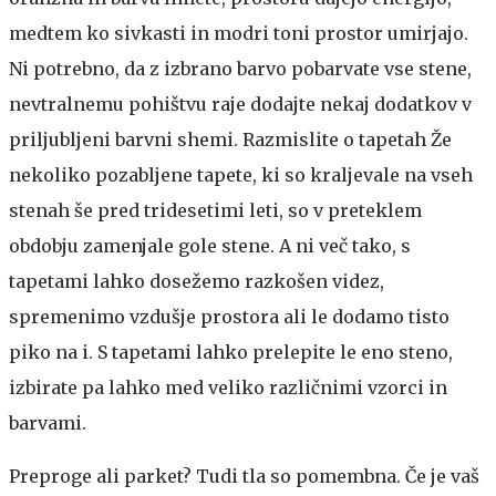
medtem ko sivkasti in modri toni prostor umirjajo.
Ni potrebno, da z izbrano barvo pobarvate vse stene,
nevtralnemu pohištvu raje dodajte nekaj dodatkov v
priljubljeni barvni shemi.
Razmislite o tapetah
Že
nekoliko pozabljene tapete, ki so kraljevale na vseh
stenah še pred tridesetimi leti, so v preteklem
obdobju zamenjale gole stene. A ni več tako, s
tapetami lahko dosežemo razkošen videz,
spremenimo vzdušje prostora ali le dodamo tisto
piko na i. S tapetami lahko prelepite le eno steno,
izbirate pa lahko med veliko različnimi vzorci in
barvami.
Preproge ali parket?
Tudi tla so pomembna. Če je vaš