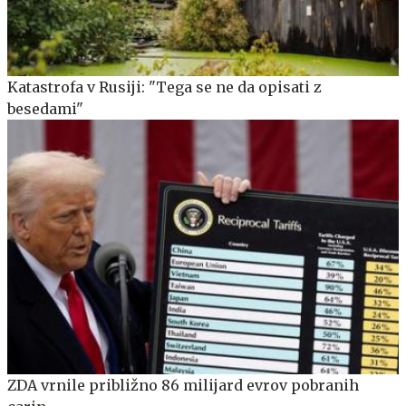
Katastrofa v Rusiji: "Tega se ne da opisati z
besedami"
ZDA vrnile približno 86 milijard evrov pobranih