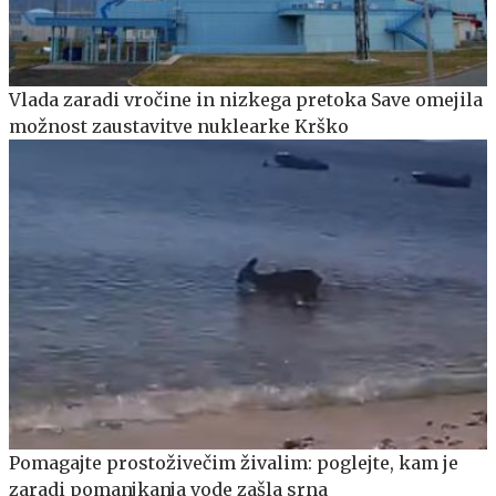
Vlada zaradi vročine in nizkega pretoka Save omejila
možnost zaustavitve nuklearke Krško
Pomagajte prostoživečim živalim: poglejte, kam je
zaradi pomanjkanja vode zašla srna