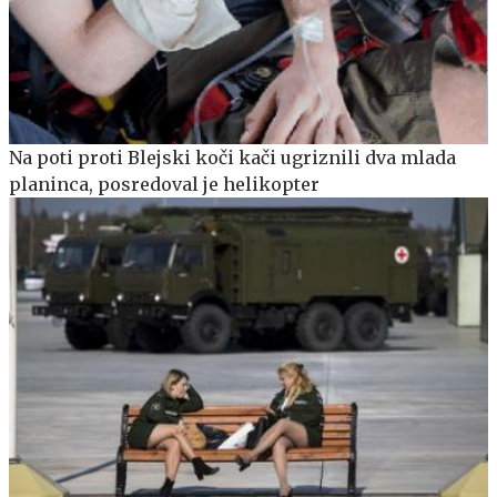
Na poti proti Blejski koči kači ugriznili dva mlada
planinca, posredoval je helikopter