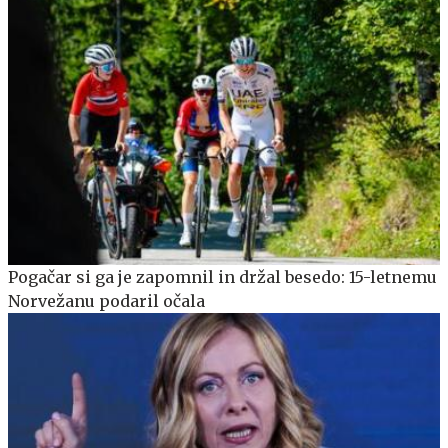
Pogačar si ga je zapomnil in držal besedo: 15-letnemu
Norvežanu podaril očala