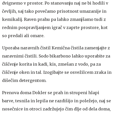
dvignemo v prostor. Po stanovanju naj ne bi hodili v
čevljih, saj tako povečamo prisotnost umazanije in
kemikalij. Raven prahu pa lahko zmanjšamo tudi z
rednim pospravljanjem igrač v zaprte prostore, kot
so predali ali omare.
Uporaba naravnih čistil
Kemična čistila zamenjajte z
naravnimi čistili. Sodo bikarbono lahko uporabite za
čiščenje korita in kadi, kis, zmešan z vodo, pa za
čiščenje oken in tal. Izogibajte se osvežilcem zraka in
dišečim detergentom.
Prenova doma
Dokler se prah in strupeni hlapi
barve, tesnila in lepila ne razdišijo in poležejo, naj se
nosečnice in otroci zadržujejo čim dlje od dela doma,