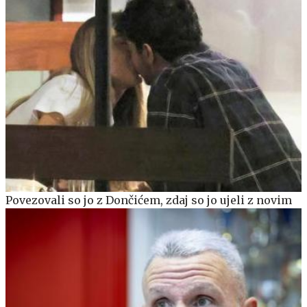
Povezovali so jo z Dončićem, zdaj so jo ujeli z novim