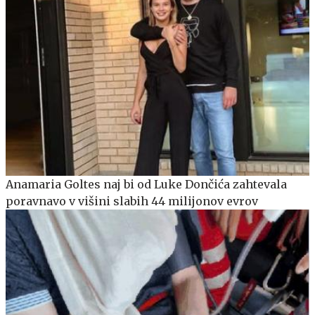
Anamaria Goltes naj bi od Luke Dončića zahtevala
poravnavo v višini slabih 44 milijonov evrov