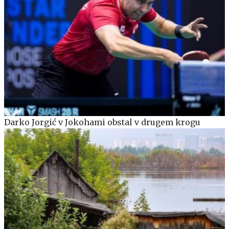
Darko Jorgić v Jokohami obstal v drugem krogu