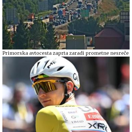
Primorska avtocesta zaprta zaradi prometne nesreče