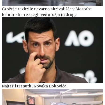
Grožnje razkrile nevarno skrivališče v Mostah:
kriminalisti zasegli več orožja in droge
Najtežji trenutki Novaka Đokovića