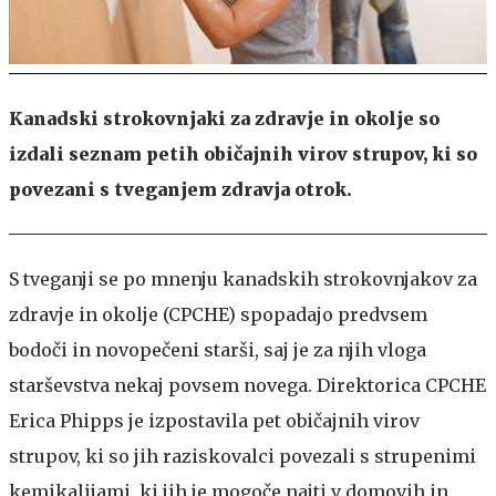
Kanadski strokovnjaki za zdravje in okolje so
izdali seznam petih običajnih virov strupov, ki so
povezani s tveganjem zdravja otrok.
S tveganji se po mnenju kanadskih strokovnjakov za
zdravje in okolje (CPCHE) spopadajo predvsem
bodoči in novopečeni starši, saj je za njih vloga
starševstva nekaj povsem novega. Direktorica CPCHE
Erica Phipps je izpostavila pet običajnih virov
strupov, ki so jih raziskovalci povezali s strupenimi
kemikalijami, ki jih je mogoče najti v domovih in