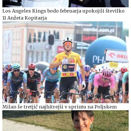
Los Angeles Kings bodo februarja upokojili številko
11 Anžeta Kopitarja
Milan še tretjič najhitrejši v sprintu na Poljskem