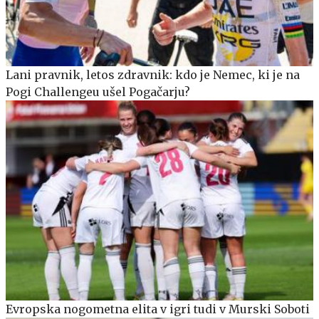
Lani pravnik, letos zdravnik: kdo je Nemec, ki je na
Pogi Challengeu ušel Pogačarju?
Evropska nogometna elita v igri tudi v Murski Soboti