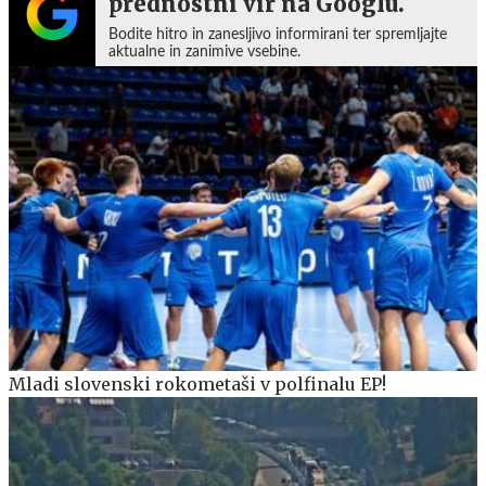
prednostni vir na Googlu.
Bodite hitro in zanesljivo informirani ter spremljajte
aktualne in zanimive vsebine.
Mladi slovenski rokometaši v polfinalu EP!