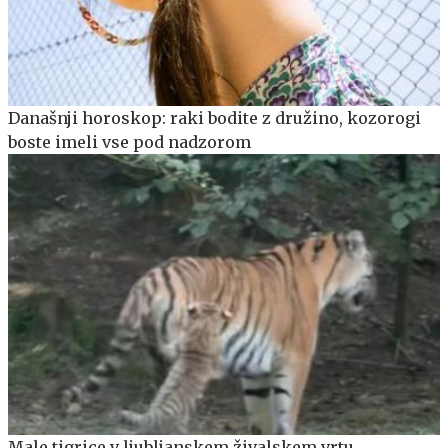
Današnji horoskop: raki bodite z družino, kozorogi
boste imeli vse pod nadzorom
Male tigrice v ljubljanskem živalskem vrtu