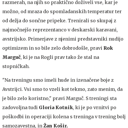
razmerah, na njih so praktično doživeli vse, kar je
možno, od mraza do spomladanskih temperatur ter
od dežja do sončne pripeke. Trenirali so skupaj z
najmočnejšo reprezentanco v deskarski karavani,
avstrijsko. Primerjave z njenimi predstavniki nudijo
optimizem in so bile zelo dobrodošle, pravi
Rok
Marguč
, ki je na Rogli prav tako že stal na
stopničkah.
"Na treningu smo imeli hude in izenačene boje z
Avstrijci. Vsi smo to vzeli kot tekmo, zato menim, da
je bilo zelo koristno," pravi Marguč. S treningi sta
zadovoljna tudi
Gloria Kotnik
, ki je po vrnitvi po
poškodbi in operaciji kolena s treninga v trening bolj
samozavestna, in
Žan Košir.