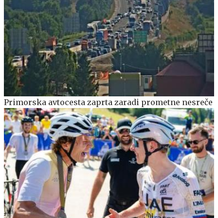
Primorska avtocesta zaprta zaradi prometne nesreče