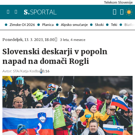
Telekom Slovenije
Zimske OI 2026
Planica
Alpsko smučanje
Skoki
Teki
Biatlo
Ponedeljek, 13. 3. 2023, 18.00
3 leta, 4 mesece
Slovenski deskarji v popoln
napad na domači Rogli
Avtor:
STA/Katja Kodba
0,16