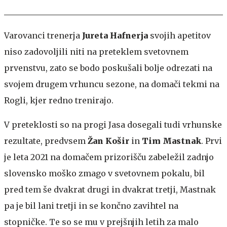
Varovanci trenerja
Jureta Hafnerja
svojih apetitov
niso zadovoljili niti na preteklem svetovnem
prvenstvu, zato se bodo poskušali bolje odrezati na
svojem drugem vrhuncu sezone, na domači tekmi na
Rogli, kjer redno trenirajo.
V preteklosti so na progi Jasa dosegali tudi vrhunske
rezultate, predvsem
Žan Košir
in
Tim Mastnak
. Prvi
je leta 2021 na domačem prizorišču zabeležil zadnjo
slovensko moško zmago v svetovnem pokalu, bil
pred tem še dvakrat drugi in dvakrat tretji, Mastnak
pa je bil lani tretji in se končno zavihtel na
stopničke. Te so se mu v prejšnjih letih za malo