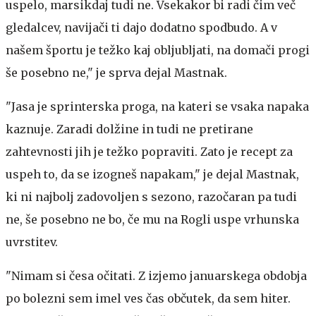
uspelo, marsikdaj tudi ne. Vsekakor bi radi čim več
gledalcev, navijači ti dajo dodatno spodbudo. A v
našem športu je težko kaj obljubljati, na domači progi
še posebno ne," je sprva dejal Mastnak.
"Jasa je sprinterska proga, na kateri se vsaka napaka
kaznuje. Zaradi dolžine in tudi ne pretirane
zahtevnosti jih je težko popraviti. Zato je recept za
uspeh to, da se izogneš napakam," je dejal Mastnak,
ki ni najbolj zadovoljen s sezono, razočaran pa tudi
ne, še posebno ne bo, če mu na Rogli uspe vrhunska
uvrstitev.
"Nimam si česa očitati. Z izjemo januarskega obdobja
po bolezni sem imel ves čas občutek, da sem hiter.