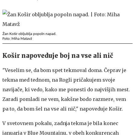
Žan Košir obljublja popoln napad.
Foto: Miha Matavž
Košir napoveduje boj na vse ali nič
"Veselim se, da bom spet tekmoval doma. Čeprav je
tekma med tednom, na Rogli pričakujem svoje
navijače, ki vedo, kako me ponesti do najvišjih mest.
Zaradi pomladi ne vem, kakšne bodo razmere, vem
pa to, da bom šel na vse ali nič," napoveduje Košir.
V svetovnem pokalu, zadnja tekma je bila konec
januarja v Blue Mountainu, v obeh konkurencah