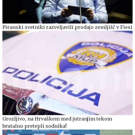
Piranski svetniki razveljavili prodajo zemljišč v Fiesi
Grozljivo, na Hrvaškem med jutranjim tekom
brutalno pretepli sodnika!