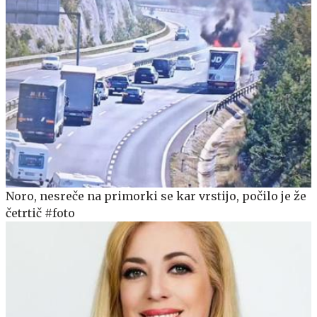
Noro, nesreče na primorki se kar vrstijo, počilo je že
četrtič #foto