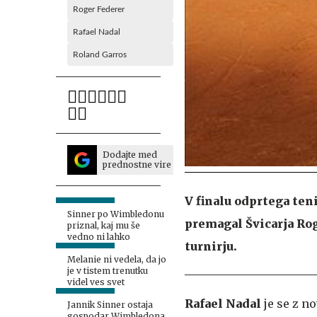
Roger Federer
Rafael Nadal
Roland Garros
Dodajte med
prednostne vire
V finalu odprtega teni
Sinner po Wimbledonu
premagal Švicarja Rog
priznal, kaj mu še
vedno ni lahko
turnirju.
Melanie ni vedela, da jo
je v tistem trenutku
videl ves svet
Rafael Nadal
je se z n
Jannik Sinner ostaja
gospodar Wimbledona