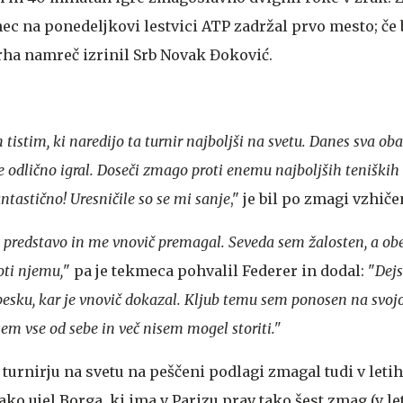
ec na ponedeljkovi lestvici ATP zadržal prvo mesto; če
 vrha namreč izrinil Srb Novak Đoković.
tistim, ki naredijo ta turnir najboljši na svetu. Danes sva ob
e odlično igral. Doseči zmago proti enemu najboljših teniških 
ntastično! Uresničile so se mi sanje
," je bil po zmagi vzhiče
o predstavo in me vnovič premagal. Seveda sem žalosten, a ob
oti njemu,
" pa je tekmeca pohvalil Federer in dodal: "
Dejs
 pesku, kar je vnovič dokazal. Kljub temu sem ponosen na svojo
sem vse od sebe in več nisem mogel storiti."
turnirju na svetu na peščeni podlagi zmagal tudi v letih
ako ujel Borga, ki ima v Parizu prav tako šest zmag (v le