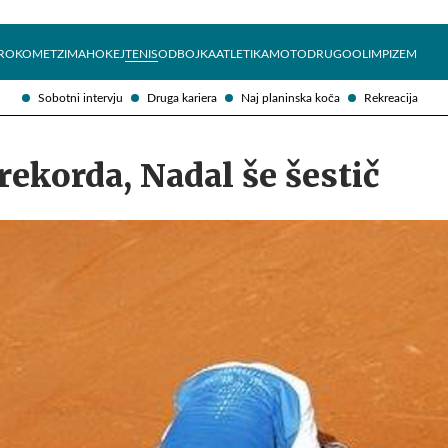
Želite prejemati e-novice?
Uživajmo pametno
ROKOMET
ZIMA
HOKEJ
TENIS
ODBOJKA
ATLETIKA
MOTO
DRUGO
OLIMPIZEM
Sobotni intervju
Druga kariera
Naj planinska koča
Rekreacija
rekorda, Nadal še šestič