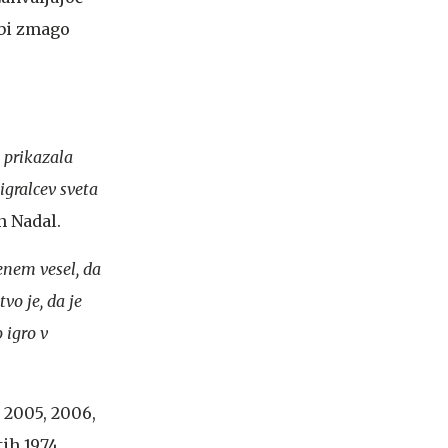
 bi zmago
a prikazala
igralcev sveta
n Nadal.
enem vesel, da
tvo je, da je
 igro v
 2005, 2006,
tih 1974,