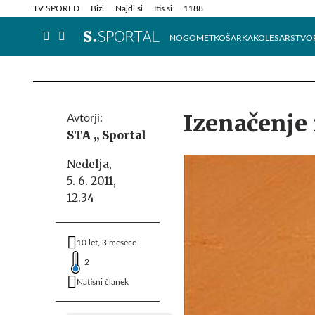
Info in obvestila
Tehnik
TV SPORED
Bizi
Najdi.si
Itis.si
1188
NOGOMET
KOŠARKA
KOLESARSTVO
Izenačenje 
Avtorji:
STA ,,
Sportal
Nedelja,
5. 6. 2011,
12.34
10 let, 3 mesece
2
Natisni članek