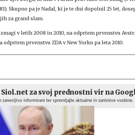
981). Skupno pa je Nadal, ki je te dni dopolnil 25 let, dose
jih za grand slam.
zmagi v letih 2008 in 2010, na odprtem prvenstvu Avstra
a odprtem prvenstvu ZDA v New Yorku pa leta 2010.
 Siol.net za svoj prednostni vir na Goog
n zanesljivo informirani ter spremljajte aktualne in zanimive vsebine.