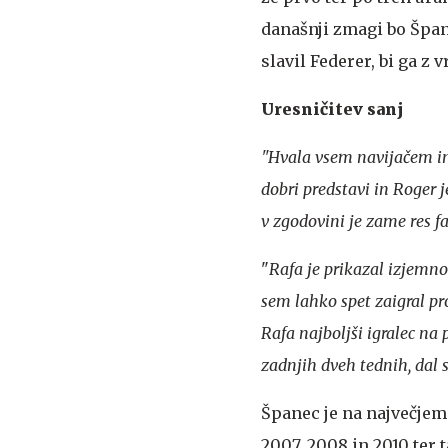
današnji zmagi bo Špan
slavil Federer, bi ga z
Uresničitev sanj
"Hvala vsem navijačem in 
dobri predstavi in Roger j
v zgodovini je zame res fa
"
Rafa je prikazal izjemn
sem lahko spet zaigral pr
Rafa najboljši igralec na
zadnjih dveh tednih, dal 
Španec je na največjem 
2007, 2008 in 2010 ter t