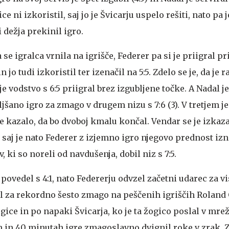
ce ni izkoristil, saj jo je Švicarju uspelo rešiti, nato pa 
 dežja prekinil igro.
 se igralca vrnila na igrišče, Federer pa si je priigral p
o tudi izkoristil ter izenačil na 5:5. Zdelo se je, da je r
 je vodstvo s 6:5 priigral brez izgubljene točke. A Nadal je
jšano igro za zmago v drugem nizu s 7:6 (3). V tretjem j
je kazalo, da bo dvoboj kmalu končal. Vendar se je izkazal
 saj je nato Federer z izjemno igro njegovo prednost izni
 ki so noreli od navdušenja, dobil niz s 7:5.
 povedel s 4:1, nato Federerju odvzel začetni udarec za v
ral za rekordno šesto zmago na peščenih igriščih Roland
ogice in po napaki Švicarja, ko je ta žogico poslal v mrež
ah in 40 minutah igre zmagoslavno dvignil roke v zrak. 