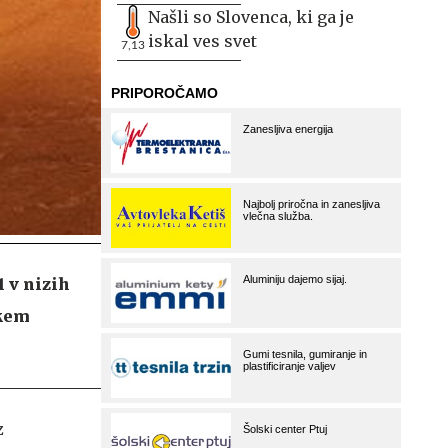
Našli so Slovenca, ki ga je
iskal ves svet
7,13
1 v nizih
škem
z