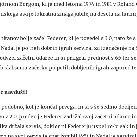
örnom Borgom, ki je med letoma 1974 in 1981 v Roland
nskega asa je tokratna zmaga jubilejna deseta na turnir
titanov bolje začel Federer, ki je povedel s 3:0, nato že s 
Nadal je po treh dobrih igrah serviral za izenačenje na 5:
odvzel začetni udarec in si priigral prednost s 6:5 ter se
ub slabšemu začetku po petih dobljenih igrah zapored te
c navdušil
l podobno, kot je končal prvega, in si s še sedmo dobljen
o z 2:0, preden je Federer zadržal svoj začetni udarec in
ika držala servis, dokler ni Federerju uspel re-break in 
ro na svoj servis je spet izgubil (4:5) in Nadal je servira