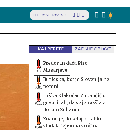
TELEKOM SLOVENIJE
KAJ BERETE
ZADNJE OBJAVE
Predor in dača Pirc
Musarjeve
10
Burleska, kot je Slovenija ne
pomni
7,81
Urška Klakočar Zupančič o
govoricah, da se je razšla z
9,11
Borom Zuljanom
Znano je, do kdaj bi lahko
vladala izjemna vročina
8,30