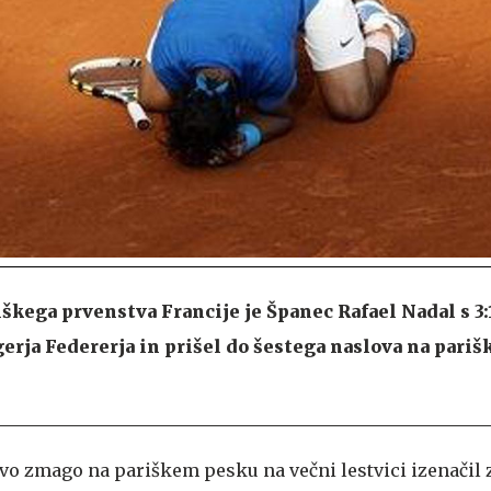
škega prvenstva Francije je Španec Rafael Nadal s 3:
erja Federerja in prišel do šestega naslova na pari
ovo zmago na pariškem pesku na večni lestvici izenačil 