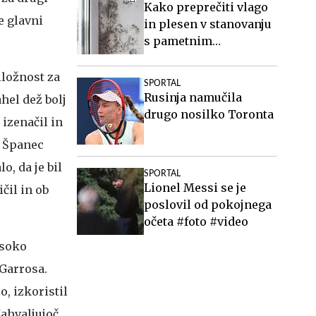
Kako preprečiti vlago
je glavni
in plesen v stanovanju
s pametnim
prezračevanjem
riložnost za
SPORTAL
Rusinja namučila
ahel dež bolj
drugo nosilko Toronta
 izenačil in
e Španec
o, da je bil
SPORTAL
Lionel Messi se je
čil in ob
poslovil od pokojnega
očeta #foto #video
isoko
 Garrosa.
o, izkoristil
Zahvaljujoč