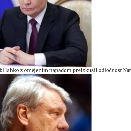
 bi lahko z omejenim napadom preizkusil odločnost Na