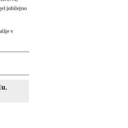
gel jubilejno
lije v
lu.