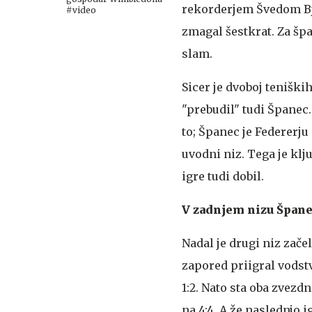
rekorderjem Švedom Bj
#video
zmagal šestkrat. Za špa
slam.
Sicer je dvoboj teniških 
"prebudil" tudi Španec. 
to; Španec je Federerju 
uvodni niz. Tega je klj
igre tudi dobil.
V zadnjem nizu Špane
Nadal je drugi niz zače
zapored priigral vodstv
1:2. Nato sta oba zvezdn
na 4:4. A že naslednjo ig