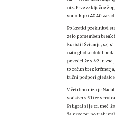
niz. Prve zaključne žogi
sodnik pri 40:40 zaradi
Po kratki prekinitvi sta
zelo pomemben break in j
koristil Švicarju, saj si
nato gladko dobil podal
povedel že s 4:2 in vse 
to račun brez krčmarja,
bučni podpori gledalcev,
V četrtem nizu je Nadal
vodstvo s 5:1 ter servi
Priigral si je tri meč-ž
že prvo ter po treh ur