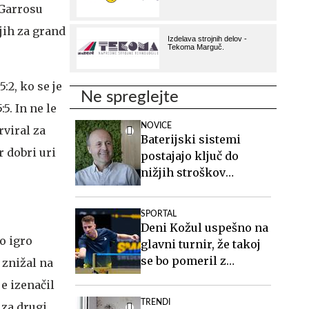
 Garrosu
jih za grand
5:2, ko se je
Ne spreglejte
5. In ne le
NOVICE
rviral za
Baterijski sistemi
r dobri uri
postajajo ključ do
nižjih stroškov
elektrike v podjetjih
SPORTAL
Deni Kožul uspešno na
o igro
glavni turnir, že takoj
se bo pomeril z
 znižal na
Darkom Jorgićem
je izenačil
TRENDI
l za drugi