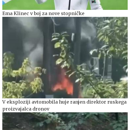
Ema Klinec v boj za nove stopničke
V eksploziji avtomobila huje ranjen direktor ruskega
proizvajalca dronov