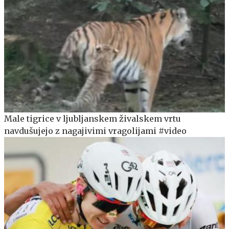
Male tigrice v ljubljanskem živalskem vrtu
navdušujejo z nagajivimi vragolijami #video