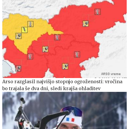
Arso razglasil najvišjo stopnjo ogroženosti: vročina
bo trajala še dva dni, sledi krajša ohladitev