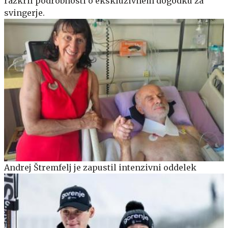
razkril podrobnosti o ekskluzivnem dogodku za
svingerje.
Andrej Štremfelj je zapustil intenzivni oddelek