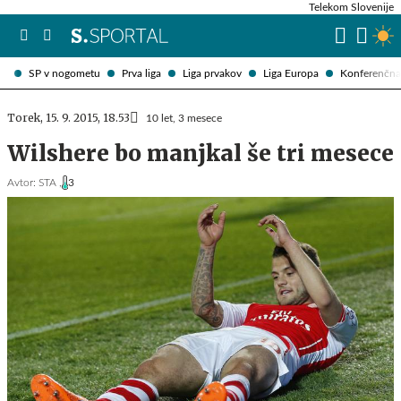
Telekom Slovenije
SP v nogometu
Prva liga
Liga prvakov
Liga Europa
Konferenčna 
Torek, 15. 9. 2015, 18.53
10 let, 3 mesece
Wilshere bo manjkal še tri mesece
Avtor:
STA ,
3