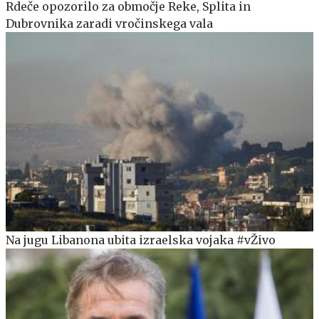
Rdeče opozorilo za območje Reke, Splita in
Dubrovnika zaradi vročinskega vala
Na jugu Libanona ubita izraelska vojaka #vŽivo