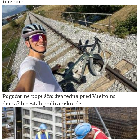
imenom
Pogačar ne popušča: dva tedna pred Vuelto na
domačih cestah podira rekorde