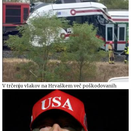
V trčenju vlakov na Hrvaškem več poškodovanih