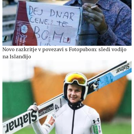
Novo razkritje v povezavi s Fotopubom: sledi vodijo
na Islandijo