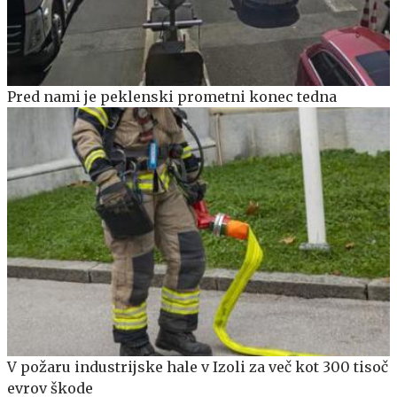
Pred nami je peklenski prometni konec tedna
V požaru industrijske hale v Izoli za več kot 300 tisoč
evrov škode