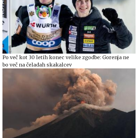
Po več kot 30 letih konec velike zgodbe: Gorenja ne
bo več na čeladah skakalcev