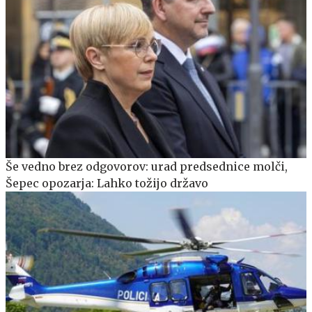
Še vedno brez odgovorov: urad predsednice molči,
Šepec opozarja: Lahko tožijo državo