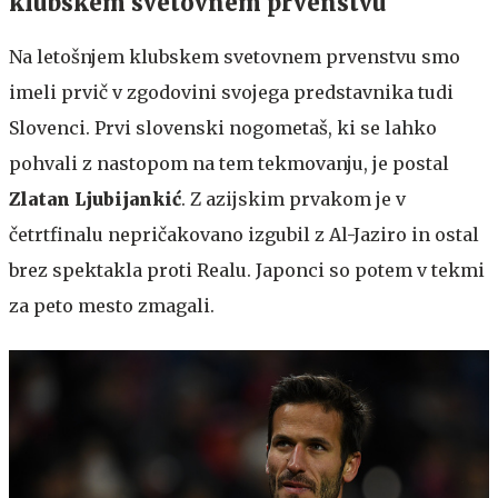
klubskem svetovnem prvenstvu
Na letošnjem klubskem svetovnem prvenstvu smo
imeli prvič v zgodovini svojega predstavnika tudi
Slovenci. Prvi slovenski nogometaš, ki se lahko
pohvali z nastopom na tem tekmovanju, je postal
Zlatan Ljubijankić
. Z azijskim prvakom je v
četrtfinalu nepričakovano izgubil z Al-Jaziro in ostal
brez spektakla proti Realu. Japonci so potem v tekmi
za peto mesto zmagali.