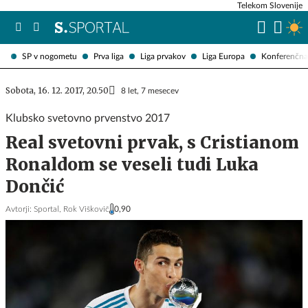
Telekom Slovenije
SP v nogometu
Prva liga
Liga prvakov
Liga Europa
Konferenčna 
Sobota, 16. 12. 2017, 20.50
8 let, 7 mesecev
Klubsko svetovno prvenstvo 2017
Real svetovni prvak, s Cristianom
Ronaldom se veseli tudi Luka
Dončić
Avtorji:
Sportal,
Rok Viškovič
0,90