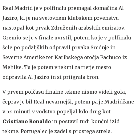
Real Madrid je v polfinalu premagal domačina Al-
Jaziro, ki je na svetovnem klubskem prvenstvu
nastopal kot prvak Združenih arabskih emiratov.
Gremio se je v finale uvrstil, potem ko je v polfinalu
šele po podaljških odpravil prvaka Srednje in
Severne Amerike ter Karibskega otočja Pachuco iz
Mehike. Ta je potem v tekmi za tretje mesto
odpravila Al-Jaziro in si priigrala bron.
V prvem polčasu finalne tekme nismo videli gola,
čeprav je bil Real nevarnejši, potem pa je Madridčane
v 53. minuti v vodstvo popeljal kdo drug kot
Cristiano Ronaldo
in postavil tudi končni izid
tekme. Portugalec je zadel s prostega strela.