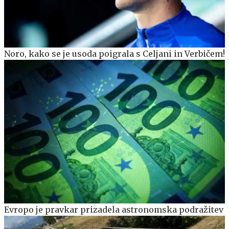
Noro, kako se je usoda poigrala s Celjani in Verbičem!
Evropo je pravkar prizadela astronomska podražitev