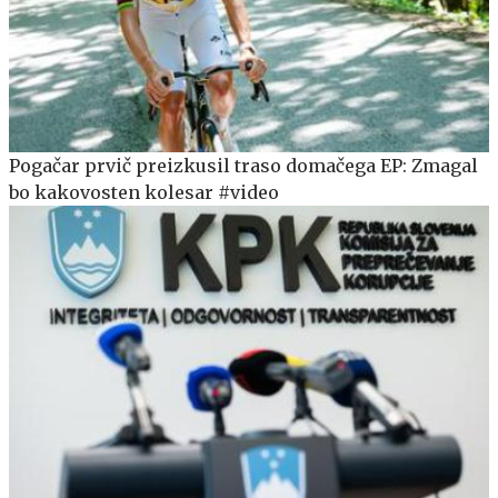
Pogačar prvič preizkusil traso domačega EP: Zmagal
bo kakovosten kolesar #video