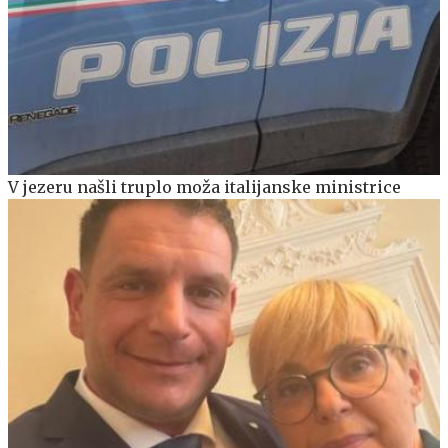
V jezeru našli truplo moža italijanske ministrice