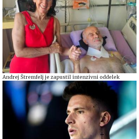
Andrej Štremfelj je zapustil intenzivni oddelek