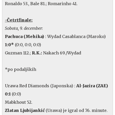
Ronaldo 53., Bale 81.; Romarinho 41.
-Četrtfinale:
Sobota, 9. december:
Pachuca (Mehika)
: Wydad Casablanca (Maroko)
1:0*
(0:0, 0:0, 0:0)
Guzman 112.;
R.K.:
Nakach 69./Wydad
*po podaljških
Urawa Red Diamonds (Japonska) :
Al-Jazira (ZAE)
0:1
(0:0)
Mabkhout 52.
Zlatan Ljubijankić
(Urawa) je igral od 76. minute.