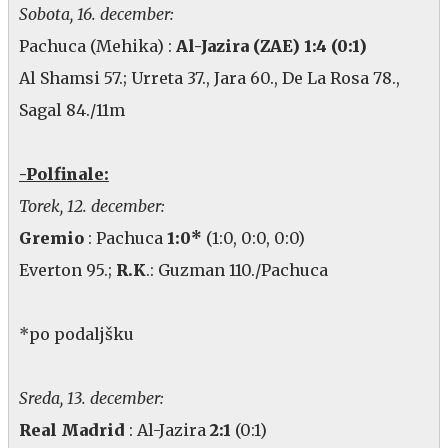
Sobota, 16. december:
Pachuca (Mehika) :
Al-Jazira (ZAE) 1:4 (0:1)
Al Shamsi 57.; Urreta 37., Jara 60., De La Rosa 78.,
Sagal 84./11m
-Polfinale:
Torek, 12. december:
Gremio
: Pachuca
1:0*
(1:0, 0:0, 0:0)
Everton 95.;
R.K
.: Guzman 110./Pachuca
*po podaljšku
Sreda, 13. december:
Real Madrid
: Al-Jazira
2:1
(0:1)