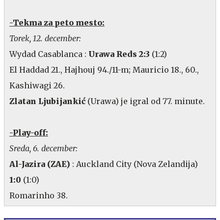
-Tekma za peto mesto:
Torek, 12. december:
Wydad Casablanca :
Urawa Reds 2:3
(1:2)
El Haddad 21., Hajhouj 94./11-m; Mauricio 18., 60.,
Kashiwagi 26.
Zlatan Ljubijankić
(Urawa) je igral od 77. minute.
-Play-off:
Sreda, 6. december:
Al-Jazira (ZAE)
: Auckland City (Nova Zelandija)
1:0
(1:0)
Romarinho 38.