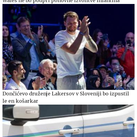
Wales ne bo podprl ponovne izvolitve Infantina
Dončićevo druženje Lakersov v Sloveniji bo izpustil
le en košarkar