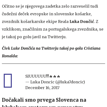
Očitno se je njegovega zadetka zelo razveselil tudi
čudežni deček evropske in slovenske košarke,
zvezdnik košarkarske ekipe Reala
Luka Dončić
. Z
vzklikom, značilnim za portugalskega zvezdnika, se
je takoj po golu javil na Twitterju.
Čivk Luke Dončića na Twitterju takoj po golu Cristiana
Ronalda:
SIUUUUUU!!!🔥🔥🔥
— Luka Doncic (@luka7doncic)
December 16, 2017
Dočakali smo prvega Slovenca na