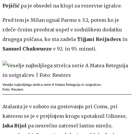
Pejičić
pa je obsedel na klopi za rezervne igralce.
Pred tem je Milan ugnal Parmo s 3:2, potem ko je
rdeče-črnim preobrat uspel v sodniškem dodatku
drugega polčasa, ko sta zadela
Tijjani Reijnders
in
Samuel Chukwueze
v 92. in 95. minuti.
Veselje najboljšega strelca serie A Matea Reteguija in soigralcev.
Foto: Reuters
Atalanta je v soboto na gostovanju pri Comu, pri
katerem se je v prejšnjem krogu spotaknil Udinese,
Jaka Bijol
pa nesrečno zatresel lastno mrežo,