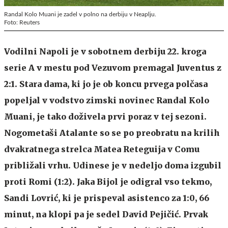
Randal Kolo Muani je zadel v polno na derbiju v Neaplju.
Foto: Reuters
Vodilni Napoli je v sobotnem derbiju 22. kroga
serie A v mestu pod Vezuvom premagal Juventus z
2:1. Stara dama, ki jo je ob koncu prvega polčasa
popeljal v vodstvo zimski novinec Randal Kolo
Muani, je tako doživela prvi poraz v tej sezoni.
Nogometaši Atalante so se po preobratu na krilih
dvakratnega strelca Matea Reteguija v Comu
približali vrhu. Udinese je v nedeljo doma izgubil
proti Romi (1:2). Jaka Bijol je odigral vso tekmo,
Sandi Lovrić, ki je prispeval asistenco za 1:0, 66
minut, na klopi pa je sedel David Pejičić. Prvak