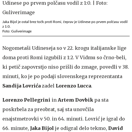
Jaka Bijol je ostal brez točk proti Romi, čeprav je Udinese po prvem polčasu vodil
z 1:0.
Foto: Guliverimage
Nogometaši Udineseja so v 22. krogu italijanske lige
doma proti Romi izgubili z 1:2. V Vidmu so črno-beli,
ki petič zapovrstjo niso prišli do zmage, povedli v 38.
minuti, ko je po podaji slovenskega reprezentanta
Sandija Lovrića
zadel
Lorenzo Lucca
.
Lorenzo Pellegrini
in
Artem Dovbik
pa sta
poskrbela za preobrat, saj sta unovčila
enajstmetrovki v 50. in 64. minuti. Lovrić je igral do
66. minute,
Jaka Bijol
je odigral delo tekmo,
David