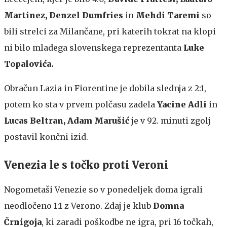
Martinez, Denzel Dumfries
in
Mehdi Taremi
so
bili strelci za Milančane, pri katerih tokrat na klopi
ni bilo mladega slovenskega reprezentanta
Luke
Topalovića.
Obračun Lazia in Fiorentine je dobila slednja z 2:1,
potem ko sta v prvem polčasu zadela
Yacine Adli
in
Lucas Beltran, Adam Marušić
je v 92. minuti zgolj
postavil končni izid.
Venezia le s točko proti Veroni
Nogometaši Venezie so v ponedeljek doma igrali
neodločeno 1:1 z Verono. Zdaj je klub
Domna
Črnigoja
, ki zaradi poškodbe ne igra, pri 16 točkah,