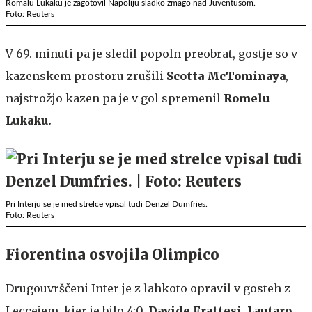
Romalu Lukaku je zagotovil Napoliju sladko zmago nad Juventusom.
Foto: Reuters
V 69. minuti pa je sledil popoln preobrat, gostje so v
kazenskem prostoru zrušili
Scotta McTominaya
,
najstrožjo kazen pa je v gol spremenil
Romelu
Lukaku.
Pri Interju se je med strelce vpisal tudi Denzel Dumfries.
Foto: Reuters
Fiorentina osvojila Olimpico
Drugouvrščeni Inter je z lahkoto opravil v gosteh z
Leccejem, kjer je bilo 4:0,
Davide Frattesi, Lautaro