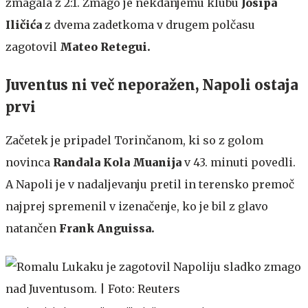
zmagala z 2:1. Zmago je nekdanjemu klubu
Josipa
Iličića
z dvema zadetkoma v drugem polčasu
zagotovil
Mateo Retegui.
Juventus ni več neporažen, Napoli ostaja
prvi
Začetek je pripadel Torinčanom, ki so z golom
novinca
Randala Kola Muanija
v 43. minuti povedli.
A Napoli je v nadaljevanju pretil in terensko premoč
najprej spremenil v izenačenje, ko je bil z glavo
natančen
Frank Anguissa.