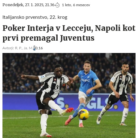
Ponedeljek, 27. 1. 2025, 21.36
1 leto, 6 mesecev
Italijansko prvenstvo, 22. krog
Poker Interja v Lecceju, Napoli kot
prvi premagal Juventus
Avtorji:
R. P.,
Ja. M.
0,16