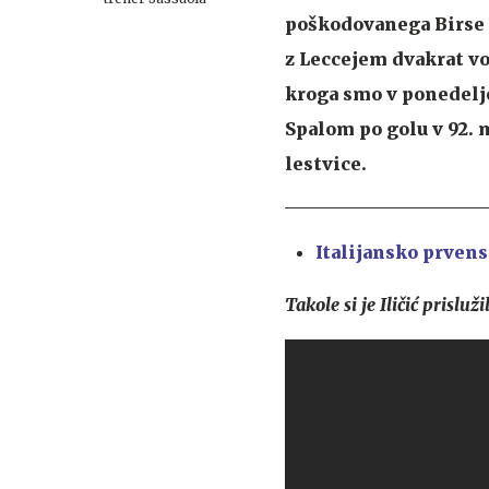
poškodovanega Birse pa
z Leccejem dvakrat vo
kroga smo v ponedeljek
Spalom po golu v 92. 
lestvice.
Italijansko prvens
Takole si je Iličić prisluž