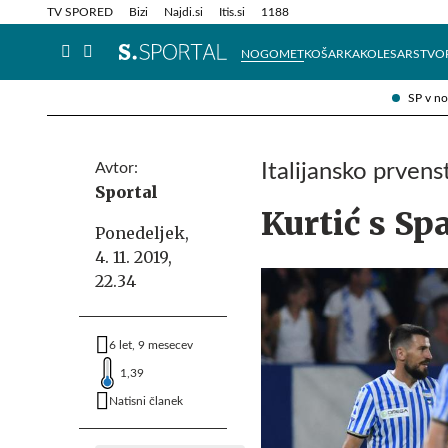
Info in obvestila
Tehnik
TV SPORED
Bizi
Najdi.si
Itis.si
1188
NOGOMET
KOŠARKA
KOLESARSTVO
SP v n
Avtor:
Italijansko prvens
Sportal
Kurtić s Sp
Ponedeljek,
4. 11. 2019,
22.34
6 let, 9 mesecev
1,39
Natisni članek