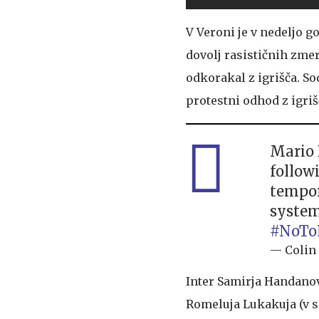
V Veroni je v nedeljo g
dovolj rasističnih zmer
odkorakal z igrišča. Sod
protestni odhod z igriš
Mario 
follow
tempor
system
#NoTo
— Colin 
Inter Samirja Handanovi
Romeluja Lukakuja (v 