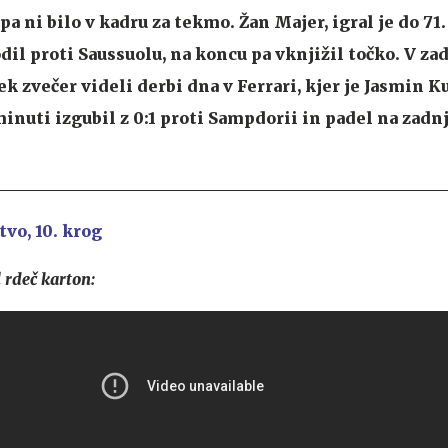
 ni bilo v kadru za tekmo. Žan Majer, igral je do 71.
dil proti Saussuolu, na koncu pa vknjižil točko. V za
 zvečer videli derbi dna v Ferrari, kjer je Jasmin Ku
minuti izgubil z 0:1 proti Sampdorii in padel na zad
tvo, 10. krog
il rdeč karton: