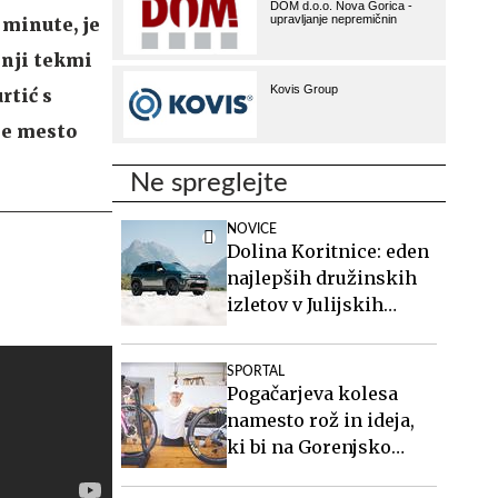
 minute, je
dnji tekmi
rtić s
nje mesto
Ne spreglejte
NOVICE
Dolina Koritnice: eden
najlepših družinskih
izletov v Julijskih
Alpah
SPORTAL
Pogačarjeva kolesa
namesto rož in ideja,
ki bi na Gorenjsko
privabljala turiste še