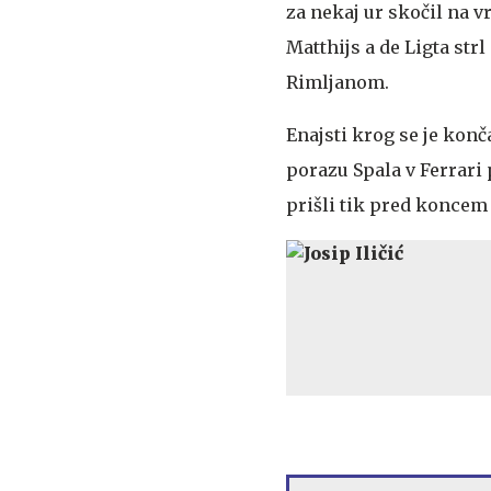
za nekaj ur skočil na v
Matthijs a de Ligta str
Rimljanom.
Enajsti krog se je konč
porazu Spala v Ferrari 
prišli tik pred konce