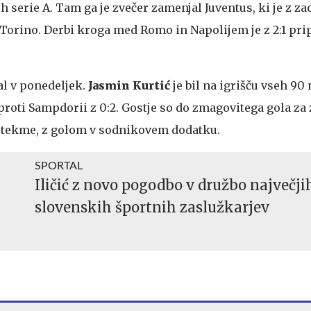
rh serie A. Tam ga je zvečer zamenjal Juventus, ki je z 
l Torino. Derbi kroga med Romo in Napolijem je z 2:1 pri
al v ponedeljek.
Jasmin Kurtić
je bil na igrišču vseh 90
proti Sampdorii z 0:2. Gostje so do zmagovitega gola za
m tekme, z golom v sodnikovem dodatku.
SPORTAL
Iličić z novo pogodbo v družbo največji
slovenskih športnih zaslužkarjev