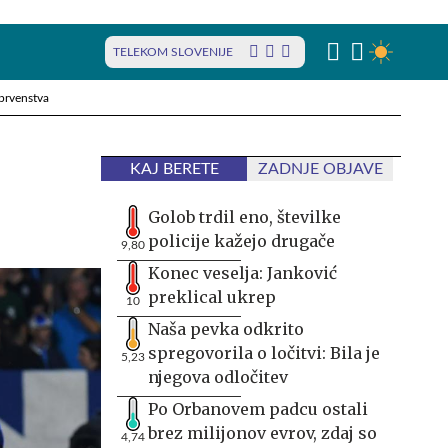
TELEKOM SLOVENIJE
prvenstva
KAJ BERETE
ZADNJE OBJAVE
Golob trdil eno, številke
policije kažejo drugače
9,80
Konec veselja: Janković
preklical ukrep
10
Naša pevka odkrito
spregovorila o ločitvi: Bila je
5,23
njegova odločitev
Po Orbanovem padcu ostali
brez milijonov evrov, zdaj so
4,74