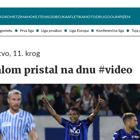
Želite prejemati e-novice?
Uživajmo pametno
ROKOMET
ZIMA
HOKEJ
TENIS
ODBOJKA
ATLETIKA
MOTO
DRUGO
OLIMPIZEM
ogometu
Prva liga
Liga prvakov
Liga Europa
Konferenčna liga
Tuja 
tvo, 11. krog
alom pristal na dnu #video