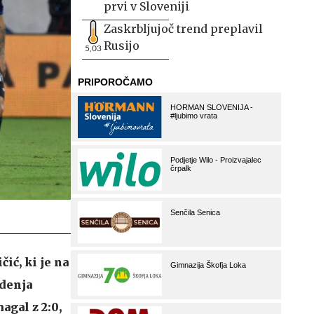
prvi v Sloveniji
Zaskrbljujoč trend preplavil
Rusijo
5,03
ić, ki je na
edenja
agal z 2:0,