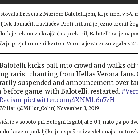
ostovala Brescia z Mariom Balotellijem, ki je imel v 54.
ljivk domačih navijačev. Proti tribuni je jezno brcnil žo
nik je tekmo za krajši čas prekinil, Balotelli se je napo
ča je prejel rumeni karton. Verona je sicer zmagala z 2:1
Balotelli kicks ball into crowd and walks off
ing racist chanting from Hellas Verona fans
arily suspended and announcement over t
 before game, with Balotelli, restarted.
#Ver
Racism
pic.twitter.com/4XNMb6u7zH
Millar (@Millar_Colin)
November 3, 2019
ća je v soboto pri Bologni izgubljal z 0:1, nato pa po d
sodnikovem podaljšku je uspešno izvedel enajstmetrovk