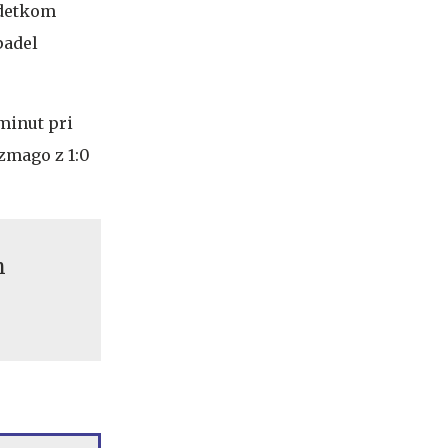
zadetkom
padel
 minut pri
 zmago z 1:0
h