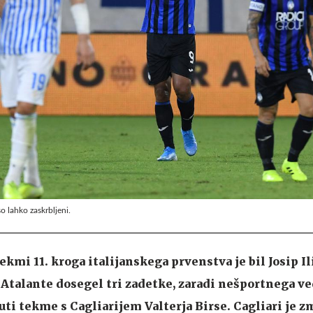
so lahko zaskrbljeni.
kmi 11. kroga italijanskega prvenstva je bil Josip Ilič
Atalante dosegel tri zadetke, zaradi nešportnega v
uti tekme s Cagliarijem Valterja Birse. Cagliari je zm