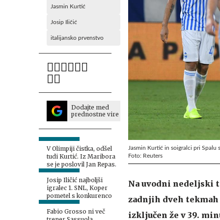
Jasmin Kurtić
Josip Iličić
italijansko prvenstvo
Dodajte med
prednostne vire
Jasmin Kurtić in soigralci pri Spalu 
V Olimpiji čistka, odšel
Foto: Reuters
tudi Kurtić. Iz Maribora
se je poslovil Jan Repas.
Josip Iličić najboljši
Na uvodni nedeljski te
igralec 1. SNL, Koper
pometel s konkurenco
zadnjih dveh tekmah 
Fabio Grosso ni več
izključen že v 39. min
trener Sassuola