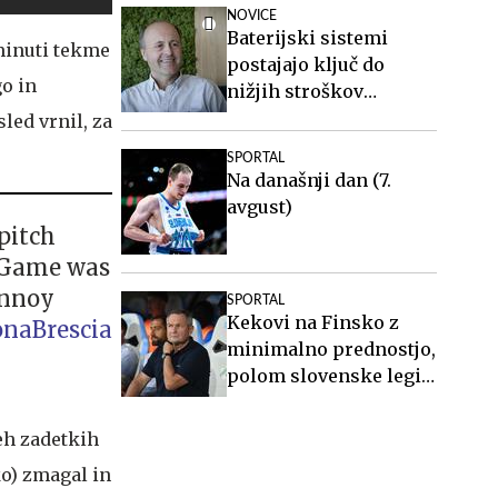
desetletja
NOVICE
Baterijski sistemi
 minuti tekme
postajajo ključ do
go in
nižjih stroškov
elektrike v podjetjih
sled vrnil, za
.
SPORTAL
Na današnji dan (7.
avgust)
 pitch
. Game was
annoy
SPORTAL
Kekovi na Finsko z
onaBrescia
minimalno prednostjo,
polom slovenske legije
pri Twenteju
veh zadetkih
o) zmagal in