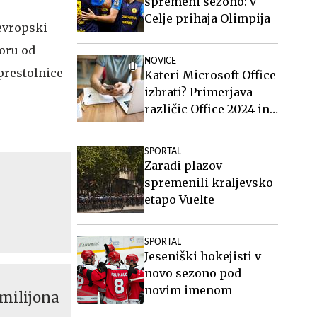
spremeni sezono: v
Celje prihaja Olimpija
 evropski
poru od
NOVICE
 prestolnice
Kateri Microsoft Office
izbrati? Primerjava
različic Office 2024 in
Office 2021.
SPORTAL
Zaradi plazov
spremenili kraljevsko
etapo Vuelte
SPORTAL
Jeseniški hokejisti v
novo sezono pod
novim imenom
 milijona