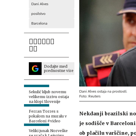
Dani Alves
posilstvo
Barcelona
Dodajte med
prednostne vire
Dani Alves ostaja na prostosti.
Sekulić kljub novemu
Foto: Reuters
velikemu izzivu ostaja
na klopi Slovenije
Ferran Torres s
Nekdanji brazilski n
pokalom na muralu v
Barceloni #video
je sodišče v Barceloni
Veliki junak Norveške
ob plačilu varščine, p
se vrača k Leipzigu