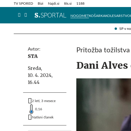
Info in obvestila
Tehnik
TV SPORED
Bizi
Najdi.si
Itis.si
1188
NOGOMET
KOŠARKA
KOLESARSTVO
SP v n
Avtor:
Pritožba tožilstva
STA
Dani Alves 
Sreda,
10. 4. 2024,
16.44
2 leti, 3 mesece
0,16
Natisni članek