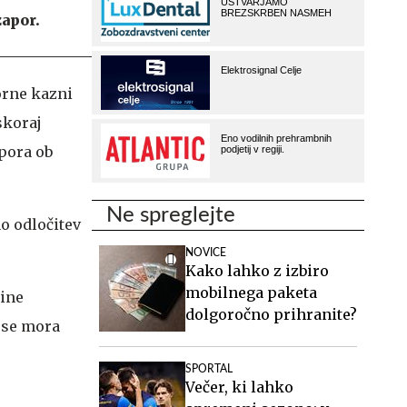
zapor.
porne kazni
skoraj
apora ob
Ne spreglejte
o odločitev
NOVICE
Kako lahko z izbiro
mobilnega paketa
čine
dolgoročno prihranite?
a se mora
SPORTAL
Večer, ki lahko