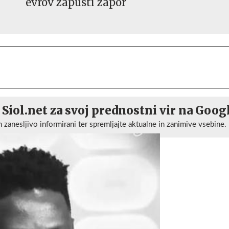
evrov zapusti zapor
 Siol.net za svoj prednostni vir na Goog
n zanesljivo informirani ter spremljajte aktualne in zanimive vsebine.