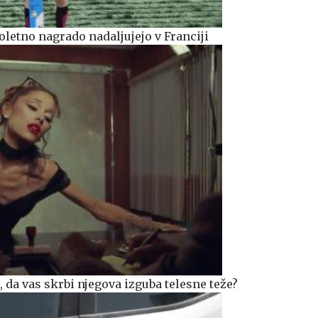
oletno nagrado nadaljujejo v Franciji
da vas skrbi njegova izguba telesne teže?