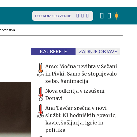
TELEKOM SLOVENIJE
prvenstva
KAJ BERETE
ZADNJE OBJAVE
Arso: Močna nevihta v Sežani
in Pivki. Samo še stopnjevalo
8,31
se bo. #animacija
Nova odkritja v izsušeni
Donavi
10
Ana Tavčar srečna v novi
službi: Ni hodniških govoric,
9,77
kavic, šušljanja, igric in
politike