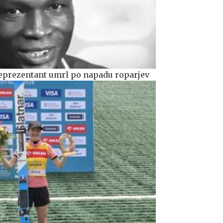
prezentant umrl po napadu roparjev