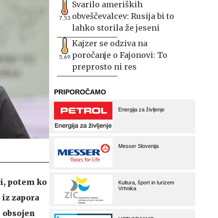
Svarilo ameriških
obveščevalcev: Rusija bi to
7,53
lahko storila že jeseni
Kajzer se odziva na
poročanje o Fajonovi: To
5,69
preprosto ni res
i, potem ko
 iz zapora
l obsojen