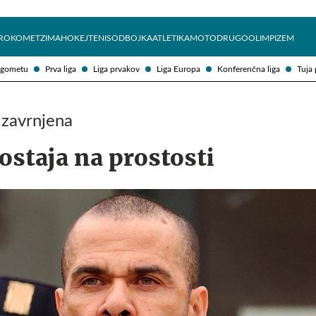
Želite prejemati e-novice?
Uživajmo pametno
ROKOMET
ZIMA
HOKEJ
TENIS
ODBOJKA
ATLETIKA
MOTO
DRUGO
OLIMPIZEM
ogometu
Prva liga
Liga prvakov
Liga Europa
Konferenčna liga
Tuja 
 zavrnjena
ostaja na prostosti