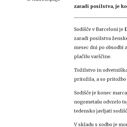
zaradi posilstva, je k
Sodišče v Barceloni je
D
zaradi posilstva žensk
mesec dni po obsodbi z
plačilu varščine.
Tožilstvo in odvetnišk
pritožila, a so pritožbo
Sodišče je konec marca 
nogometašu odvzelo tud
tedensko javljati sodišč
V skladu s sodbo je mor