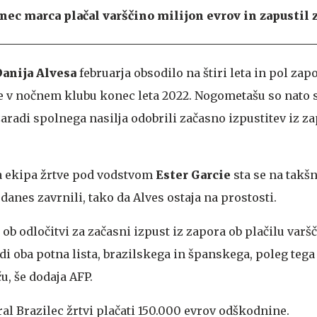
onec marca plačal varščino milijon evrov in zapustil 
anija Alvesa
februarja obsodilo na štiri leta in pol za
e v nočnem klubu konec leta 2022. Nogometašu so nato 
aradi spolnega nasilja odobrili začasno izpustitev iz z
a ekipa žrtve pod vodstvom
Ester Garcie
sta se na takšn
 danes zavrnili, tako da Alves ostaja na prostosti.
ob odločitvi za začasni izpust iz zapora ob plačilu varš
i oba potna lista, brazilskega in španskega, poleg teg
u, še dodaja AFP.
al Brazilec žrtvi plačati 150.000 evrov odškodnine.