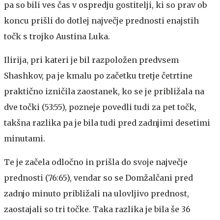
pa so bili ves čas v ospredju gostitelji, ki so prav ob
koncu prišli do dotlej največje prednosti enajstih
točk s trojko Austina Luka.
Ilirija, pri kateri je bil razpoložen predvsem
Shashkov, pa je kmalu po začetku tretje četrtine
praktično izničila zaostanek, ko se je približala na
dve točki (53:55), pozneje povedli tudi za pet točk,
takšna razlika pa je bila tudi pred zadnjimi desetimi
minutami.
Te je začela odločno in prišla do svoje največje
prednosti (76:65), vendar so se Domžalčani pred
zadnjo minuto približali na ulovljivo prednost,
zaostajali so tri točke. Taka razlika je bila še 36