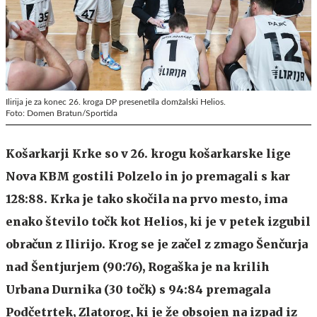
Ilirija je za konec 26. kroga DP presenetila domžalski Helios.
Foto: Domen Bratun/Sportida
Košarkarji Krke so v 26. krogu košarkarske lige
Nova KBM gostili Polzelo in jo premagali s kar
128:88. Krka je tako skočila na prvo mesto, ima
enako število točk kot Helios, ki je v petek izgubil
obračun z Ilirijo. Krog se je začel z zmago Šenčurja
nad Šentjurjem (90:76), Rogaška je na krilih
Urbana Durnika (30 točk) s 94:84 premagala
Podčetrtek, Zlatorog, ki je že obsojen na izpad iz