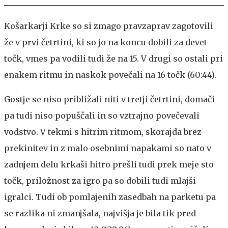
Košarkarji Krke so si zmago pravzaprav zagotovili
že v prvi četrtini, ki so jo na koncu dobili za devet
točk, vmes pa vodili tudi že na 15. V drugi so ostali pri
enakem ritmu in naskok povečali na 16 točk (60:44).
Gostje se niso približali niti v tretji četrtini, domači
pa tudi niso popuščali in so vztrajno povečevali
vodstvo. V tekmi s hitrim ritmom, skorajda brez
prekinitev in z malo osebnimi napakami so nato v
zadnjem delu krkaši hitro prešli tudi prek meje sto
točk, priložnost za igro pa so dobili tudi mlajši
igralci. Tudi ob pomlajenih zasedbah na parketu pa
se razlika ni zmanjšala, najvišja je bila tik pred