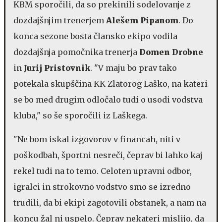
KBM sporočili, da so prekinili sodelovanje z
dozdajšnjim trenerjem
Alešem Pipanom
. Do
konca sezone bosta člansko ekipo vodila
dozdajšnja pomočnika trenerja
Domen Drobne
in
Jurij Pristovnik
. "V maju bo prav tako
potekala skupščina KK Zlatorog Laško, na kateri
se bo med drugim odločalo tudi o usodi vodstva
kluba," so še sporočili iz Laškega.
"Ne bom iskal izgovorov v financah, niti v
poškodbah, športni nesreči, čeprav bi lahko kaj
rekel tudi na to temo. Celoten upravni odbor,
igralci in strokovno vodstvo smo se izredno
trudili, da bi ekipi zagotovili obstanek, a nam na
koncu žal ni uspelo. Čeprav nekateri mislijo, da