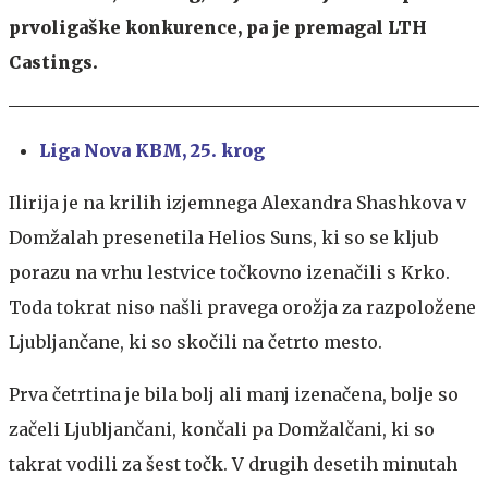
prvoligaške konkurence, pa je premagal LTH
Castings.
Liga Nova KBM, 25. krog
Ilirija je na krilih izjemnega Alexandra Shashkova v
Domžalah presenetila Helios Suns, ki so se kljub
porazu na vrhu lestvice točkovno izenačili s Krko.
Toda tokrat niso našli pravega orožja za razpoložene
Ljubljančane, ki so skočili na četrto mesto.
Prva četrtina je bila bolj ali manj izenačena, bolje so
začeli Ljubljančani, končali pa Domžalčani, ki so
takrat vodili za šest točk. V drugih desetih minutah