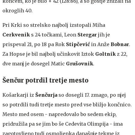
koncem, ko je bilo + 42 (128:86), a so gostje znižali na
okroglih 40.
Pri Krki so strelsko najbolj izstopali Miha
Cerkvenik
s 24 točkami, Leon
Stergar
jih je
prispeval 21, po 18 pa Rok
Stipčević
in Anže
Bobnar
.
Za Hopse je bil najbolj učinkovit Iztok
Goltnik
z 22,
dve manj je dosegel Matic
Grušovnik
.
Šenčur potrdil tretje mesto
Košarkarji iz
Šenčurja
so dosegli 17. zmago, po njej
so potrdili tudi tretje mesto pred vse bližjo končnico.
Mesto med osem - napredovalo bo sedem ekip,
pridružila pa se jim bo še Cedevita Olimpija - ima
zagotovljeno tudi osmoljenka današnje tekme iz