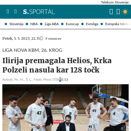
Telekom Slovenije
Slovenija
NBA
Liga ABA
Eurocup
Evroliga
Evropska tekmo
Petek, 5. 5. 2023, 22.35
9 mesecev
LIGA NOVA KBM, 26. KROG
Ilirija premagala Helios, Krka
Polzeli nasula kar 128 točk
Avtorji:
Pe. M.,
Š. L.,
Matic Prevc/STA
0,13