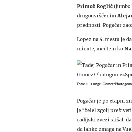
Primož Roglič
(Jumbo V
drugouvrščenim
Aleja
prednosti. Pogačar zaos
Lopez na 4. mestu je da
minute, medtem ko
Na
Foto: Luis Angel Gomez/Photogom
Pogačar je po etapni zm
je "želel zgolj preživet
radijski zvezi slišal, d
da lahko zmaga na Vuelt