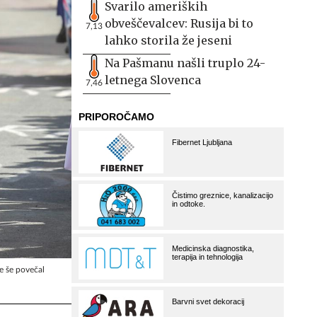
Svarilo ameriških
obveščevalcev: Rusija bi to
7,13
lahko storila že jeseni
Na Pašmanu našli truplo 24-
letnega Slovenca
7,46
je še povečal