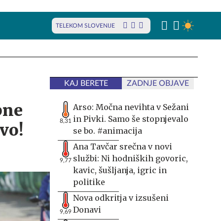
TELEKOM SLOVENIJE
KAJ BERETE
ZADNJE OBJAVE
pne
Arso: Močna nevihta v Sežani
in Pivki. Samo še stopnjevalo
8,31
vo!
se bo. #animacija
Ana Tavčar srečna v novi
službi: Ni hodniških govoric,
9,77
kavic, šušljanja, igric in
politike
Nova odkritja v izsušeni
Donavi
9,69