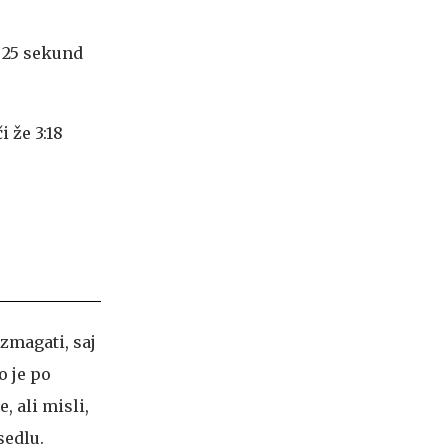
 25 sekund
 že 3:18
 zmagati, saj
o je po
, ali misli,
 sedlu.