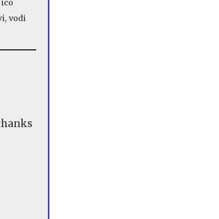
jico
i, vodi
 thanks