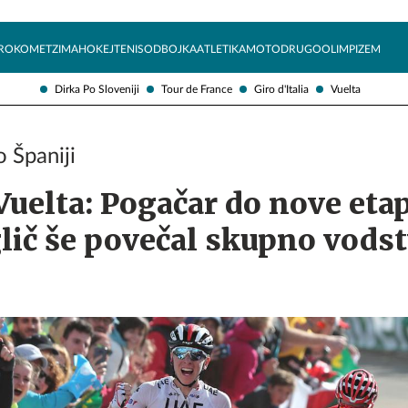
Želite prejemati e-novice?
Uživajmo pametno
ROKOMET
ZIMA
HOKEJ
TENIS
ODBOJKA
ATLETIKA
MOTO
DRUGO
OLIMPIZEM
Dirka Po Sloveniji
Tour de France
Giro d'Italia
Vuelta
 Španiji
Vuelta: Pogačar do nove eta
lič še povečal skupno vodst