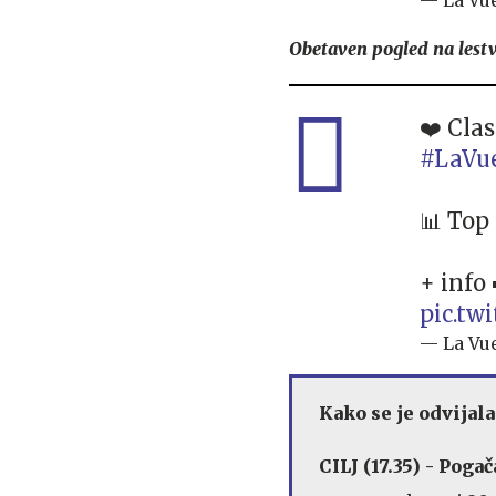
Obetaven pogled na lestvi
❤️ Clas
#LaVue
📊 Top
+ info 
pic.t
— La Vue
Kako se je odvijala
CILJ (17.35) - Pogač