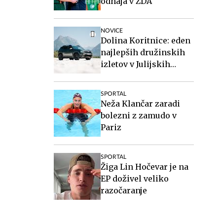
odhaja v ZDA
NOVICE
Dolina Koritnice: eden
najlepših družinskih
izletov v Julijskih
Alpah
SPORTAL
Neža Klančar zaradi
bolezni z zamudo v
Pariz
SPORTAL
Žiga Lin Hočevar je na
EP doživel veliko
razočaranje