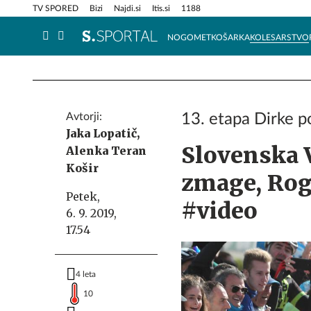
Info in obvestila
Tehnik
TV SPORED
Bizi
Najdi.si
Itis.si
1188
NOGOMET
KOŠARKA
KOLESARSTVO
Avtorji:
13. etapa Dirke po
Jaka Lopatič,
Slovenska 
Alenka Teran
Košir
zmage, Rog
Petek,
#video
6. 9. 2019,
17.54
4 leta
10