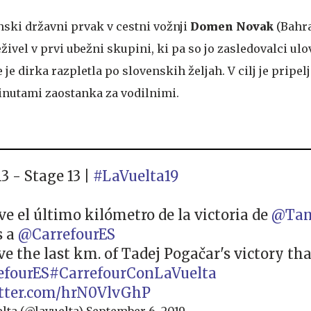
enski državni prvak v cestni vožnji
Domen Novak
(Bahra
eživel v prvi ubežni skupini, ki pa so jo zasledovalci ulo
je dirka razpletla po slovenskih željah. V cilj je pripelja
inutami zaostanka za vodilnimi.
3 - Stage 13 |
#LaVuelta19
ve el último kilómetro de la victoria de
@Tam
s a
@CarrefourES
ive the last km. of Tadej Pogačar's victory th
efourES
#CarrefourConLaVuelta
itter.com/hrN0VlvGhP
lta (@lavuelta)
September 6, 2019