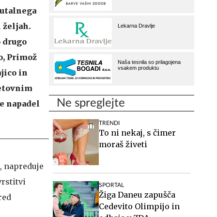
rutalnega
 željah.
o drugo
o, Primož
ajico in
vetovnim
Ne spreglejte
je napadel
TRENDI
To ni nekaj, s čimer
moraš živeti
i, napreduje
rstitvi
SPORTAL
Žiga Daneu zapušča
red
Cedevito Olimpijo in