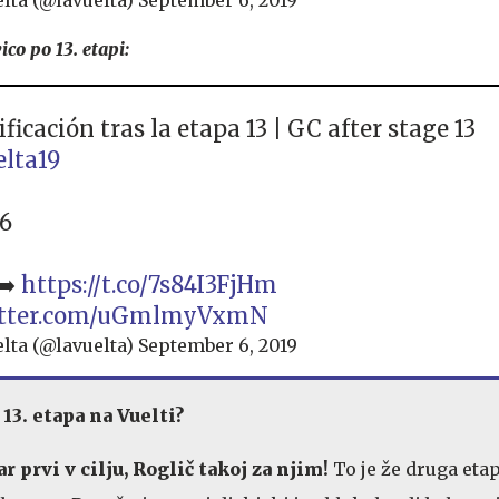
co po 13. etapi:
ificación tras la etapa 13 | GC after stage 13
lta19
 6
➡️
https://t.co/7s84I3FjHm
witter.com/uGmlmyVxmN
lta (@lavuelta)
September 6, 2019
 13. etapa na Vuelti?
ar prvi v cilju, Roglič takoj za njim!
To je že druga eta