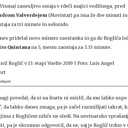
isma) zanesljivo ostaja v rdeči majici vodilnega, pred
ndrom Valverdejem
(Movistar) pa ima že dve minuti in
taja za tri minute in sekundo.
nes pridelal novo minuto zaostanka in ga do Rogliča loči
iro Quintana
na 5, mestu zaostaja za 3.33 minute.
ezSport
agi povedal, da si na štartu ni mislil, da mu lahko uspe
i", da lahko danes zmaga, pa je začel razmišljati takrat, k
a jima z Rogličem nihče ne sledi. Na novinarsko vprašanje
i, pa je skromno odgovoril, da ne, saj je Roglič trdno v