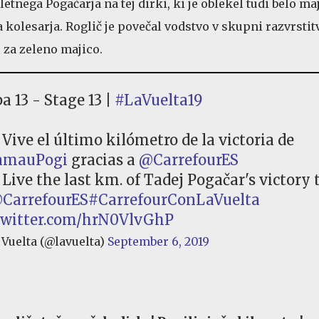
tnega Pogačarja na tej dirki, ki je oblekel tudi belo ma
kolesarja. Roglič je povečal vodstvo v skupni razvrstitv
 za zeleno majico.
a 13 - Stage 13 |
#LaVuelta19
 Vive el último kilómetro de la victoria de
mauPogi
gracias a
@CarrefourES
 Live the last km. of Tadej Pogačar's victory
CarrefourES
#CarrefourConLaVuelta
.twitter.com/hrN0VlvGhP
Vuelta (@lavuelta)
September 6, 2019