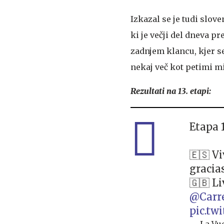
Izkazal se je tudi slov
ki je večji del dneva pr
zadnjem klancu, kjer se 
nekaj več kot petimi m
Rezultati na 13. etapi:
Etapa 1
🇪🇸 Vi
gracia
🇬🇧 L
@Carr
pic.tw
— La Vue