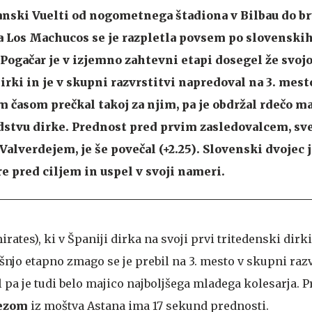
anski Vuelti od nogometnega štadiona v Bilbau do b
 Los Machucos se je razpletla povsem po slovenskih
Pogačar je v izjemno zahtevni etapi dosegel že svoj
irki in je v skupni razvrstitvi napredoval na 3. mest
stim časom prečkal takoj za njim, pa je obdržal rdečo m
odstvu dirke. Prednost pred prvim zasledovalcem, s
lverdejem, je še povečal (+2.25). Slovenski dvojec 
e pred ciljem in uspel v svoji nameri.
rates), ki v Španiji dirka na svoji prvi tritedenski dirk
ašnjo etapno zmago se je prebil na 3. mesto v skupni razv
 pa je tudi belo majico najboljšega mladega kolesarja. P
ezom
iz moštva Astana ima 17 sekund prednosti.