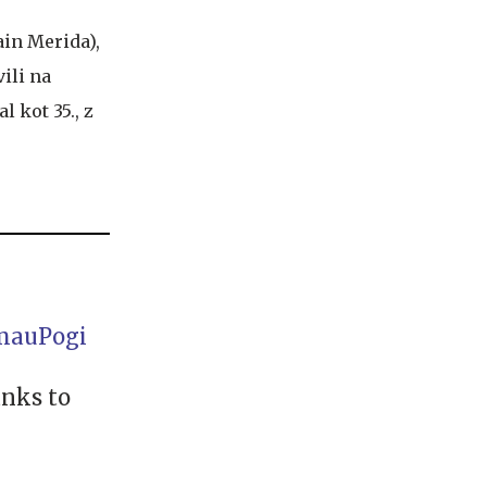
in Merida),
vili na
l kot 35., z
auPogi
anks to