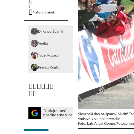
9
Natisni članek
Dirka po Španiji
Vuelta
Tadej Pogačar
Primož Roglič
Dodajte med
Slovenski dan na španski Vuelti! Tad
prednostne vire
vodstvo v skupni razvrstitvi.
Foto: Luis Angel Gomez/Fotogome