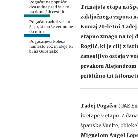
Pogačar ne popušča:
Trinajsta etapa na šp
dva tedna pred Vuelto
na domačih cestah
zaključnega vzpona na
podira rekorde
Pogačar razkril veliko
Komaj 20-letni Tadej 
željo, ki mu še vedno ne
da miru
etapno zmago na tej d
Pogačarjeva kolesa
Roglič, ki je cilj z i
namesto rož in ideje, ki
bi na Gorenjsko
zanesljivo ostaja v v
privabljale turiste še
desetletja
prvakom Alejandrom Va
približno tri kilometr
Tadej Pogačar
(UAE Emi
iz etape v etapo. Z dan
španske Vuelte, oblekel
Miguelom Angel Lop