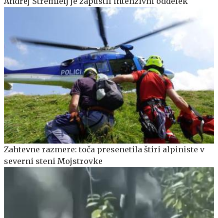
Andrej Štremfelj je zapustil intenzivni oddelek
Zahtevne razmere: toča presenetila štiri alpiniste v
severni steni Mojstrovke