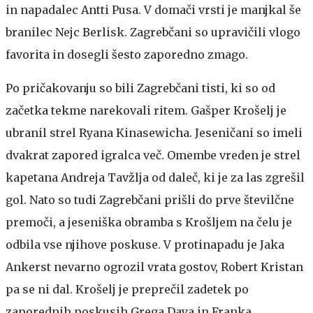
in napadalec Antti Pusa. V domači vrsti je manjkal še
branilec Nejc Berlisk. Zagrebčani so upravičili vlogo
favorita in dosegli šesto zaporedno zmago.
Po pričakovanju so bili Zagrebčani tisti, ki so od
začetka tekme narekovali ritem. Gašper Krošelj je
ubranil strel Ryana Kinasewicha. Jeseničani so imeli
dvakrat zapored igralca več. Omembe vreden je strel
kapetana Andreja Tavžlja od daleč, ki je za las zgrešil
gol. Nato so tudi Zagrebčani prišli do prve številčne
premoči, a jeseniška obramba s Krošljem na čelu je
odbila vse njihove poskuse. V protinapadu je Jaka
Ankerst nevarno ogrozil vrata gostov, Robert Kristan
pa se ni dal. Krošelj je preprečil zadetek po
zaporednih poskusih Grega Daya in Franka