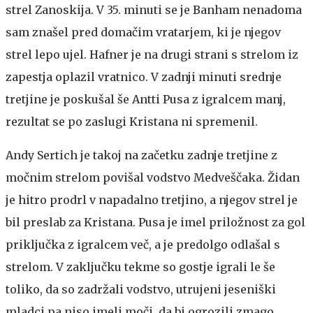
strel Zanoskija. V 35. minuti se je Banham nenadoma
sam znašel pred domačim vratarjem, ki je njegov
strel lepo ujel. Hafner je na drugi strani s strelom iz
zapestja oplazil vratnico. V zadnji minuti srednje
tretjine je poskušal še Antti Pusa z igralcem manj,
rezultat se po zaslugi Kristana ni spremenil.
Andy Sertich je takoj na začetku zadnje tretjine z
močnim strelom povišal vodstvo Medveščaka. Židan
je hitro prodrl v napadalno tretjino, a njegov strel je
bil preslab za Kristana. Pusa je imel priložnost za gol
priključka z igralcem več, a je predolgo odlašal s
strelom. V zaključku tekme so gostje igrali le še
toliko, da so zadržali vodstvo, utrujeni jeseniški
mladci pa niso imeli moči, da bi ogrozili zmago