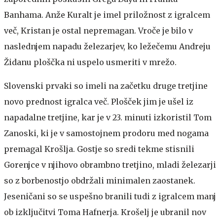
Banhama. Anže Kuralt je imel priložnost z igralcem
več, Kristan je ostal nepremagan. Vroče je bilo v
naslednjem napadu železarjev, ko ležečemu Andreju
Židanu ploščka ni uspelo usmeriti v mrežo.
Slovenski prvaki so imeli na začetku druge tretjine
novo prednost igralca več. Plošček jim je ušel iz
napadalne tretjine, kar je v 23. minuti izkoristil Tom
Zanoski, ki je v samostojnem prodoru med nogama
premagal Krošlja. Gostje so sredi tekme stisnili
Gorenjce v njihovo obrambno tretjino, mladi železarji
so z borbenostjo obdržali minimalen zaostanek.
Jeseničani so se uspešno branili tudi z igralcem manj
ob izključitvi Toma Hafnerja. Krošelj je ubranil nov