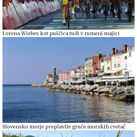
Lorena Wiebes kot puščica tudi v rumeni majici
Slovensko morje preplavile gruče morskih cvetač