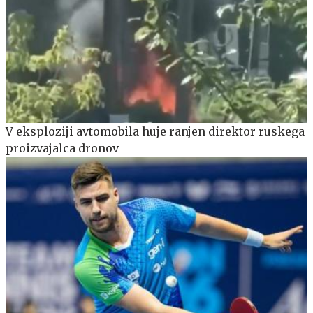
V eksploziji avtomobila huje ranjen direktor ruskega
proizvajalca dronov