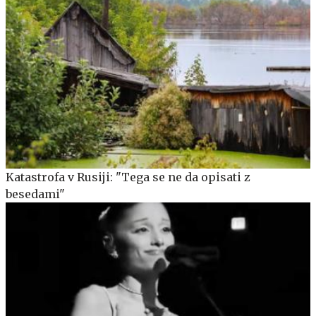
Katastrofa v Rusiji: "Tega se ne da opisati z
besedami"