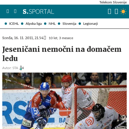
Telekom Slovenije
ICEHL
Alpska liga
NHL
Slovenija
Legionarji
Sreda, 16. 11. 2011, 21.54
10 let, 3 mesece
Jeseničani nemočni na domačem
ledu
Avtor:
STA ,
4