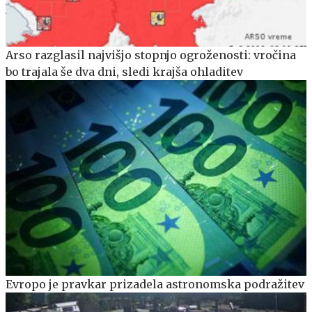
Arso razglasil najvišjo stopnjo ogroženosti: vročina
bo trajala še dva dni, sledi krajša ohladitev
Evropo je pravkar prizadela astronomska podražitev