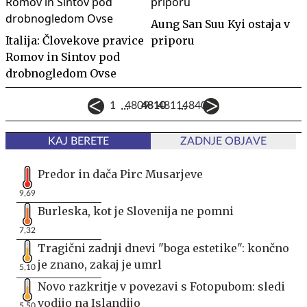
Aung San Suu Kyi ostaja v
Italija: Človekove pravice
priporu
Romov in Sintov pod
drobnogledom Ovse
...
...
1
4809
4810
4811
4840
KAJ BERETE
ZADNJE OBJAVE
Predor in dača Pirc Musarjeve
9,69
Burleska, kot je Slovenija ne pomni
7,32
Tragični zadnji dnevi "boga estetike": končno
je znano, zakaj je umrl
5,10
Novo razkritje v povezavi s Fotopubom: sledi
vodijo na Islandijo
5,50