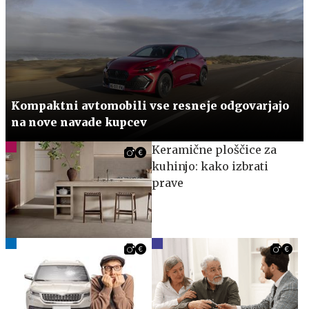
Kompaktni avtomobili vse resneje odgovarjajo
na nove navade kupcev
Keramične ploščice za
kuhinjo: kako izbrati
prave