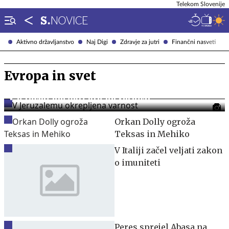
Telekom Slovenije
Aktivno državljanstvo
Naj Digi
Zdravje za jutri
Finančni nasveti
Evropa in svet
V Jeruzalemu okrepljena varnost
Orkan Dolly ogroža
Teksas in Mehiko
V Italiji začel veljati zakon
o imuniteti
Peres sprejel Abasa na