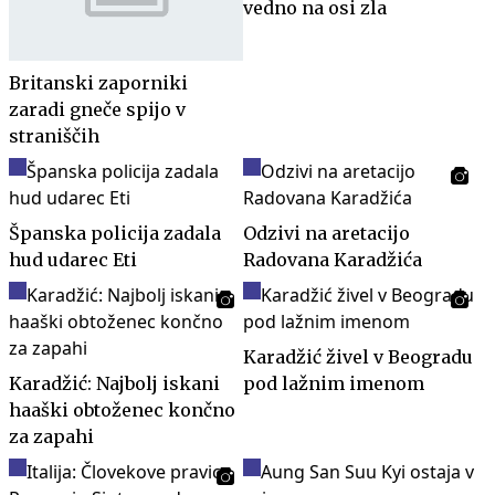
vedno na osi zla
Britanski zaporniki
zaradi gneče spijo v
straniščih
Španska policija zadala
Odzivi na aretacijo
hud udarec Eti
Radovana Karadžića
Karadžić živel v Beogradu
Karadžić: Najbolj iskani
pod lažnim imenom
haaški obtoženec končno
za zapahi