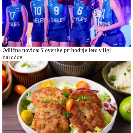
Odlična novica: Slovenke prihodnje leto v ligi
narodov