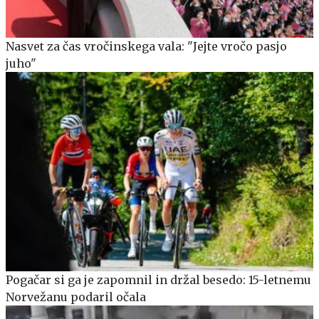
Nasvet za čas vročinskega vala: "Jejte vročo pasjo
juho"
Pogačar si ga je zapomnil in držal besedo: 15-letnemu
Norvežanu podaril očala