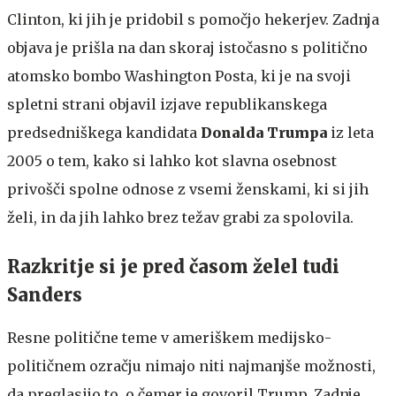
Clinton, ki jih je pridobil s pomočjo hekerjev. Zadnja
objava je prišla na dan skoraj istočasno s politično
atomsko bombo Washington Posta, ki je na svoji
spletni strani objavil izjave republikanskega
predsedniškega kandidata
Donalda Trumpa
iz leta
2005 o tem, kako si lahko kot slavna osebnost
privošči spolne odnose z vsemi ženskami, ki si jih
želi, in da jih lahko brez težav grabi za spolovila.
Razkritje si je pred časom želel tudi
Sanders
Resne politične teme v ameriškem medijsko-
političnem ozračju nimajo niti najmanjše možnosti,
da preglasijo to, o čemer je govoril Trump. Zadnje