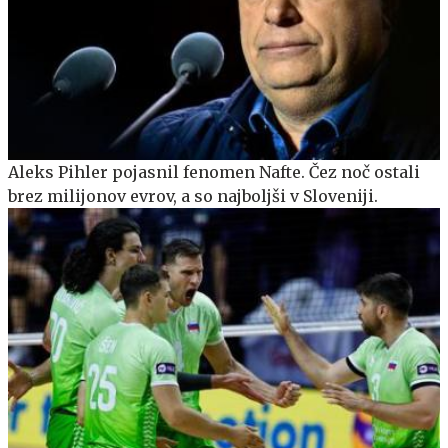
Aleks Pihler pojasnil fenomen Nafte. Čez noč ostali
brez milijonov evrov, a so najboljši v Sloveniji.