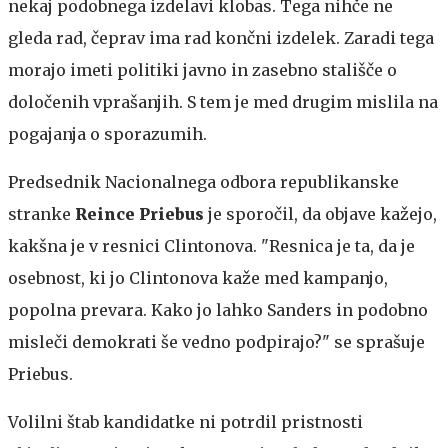
nekaj podobnega izdelavi klobas. Tega nihče ne
gleda rad, čeprav ima rad končni izdelek. Zaradi tega
morajo imeti politiki javno in zasebno stališče o
določenih vprašanjih. S tem je med drugim mislila na
pogajanja o sporazumih.
Predsednik Nacionalnega odbora republikanske
stranke
Reince Priebus
je sporočil, da objave kažejo,
kakšna je v resnici Clintonova. "Resnica je ta, da je
osebnost, ki jo Clintonova kaže med kampanjo,
popolna prevara. Kako jo lahko Sanders in podobno
misleči demokrati še vedno podpirajo?" se sprašuje
Priebus.
Volilni štab kandidatke ni potrdil pristnosti