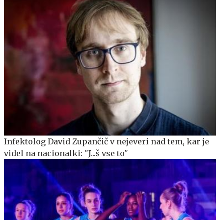
Infektolog David Zupančič v nejeveri nad tem, kar je
videl na nacionalki: "J...š vse to"