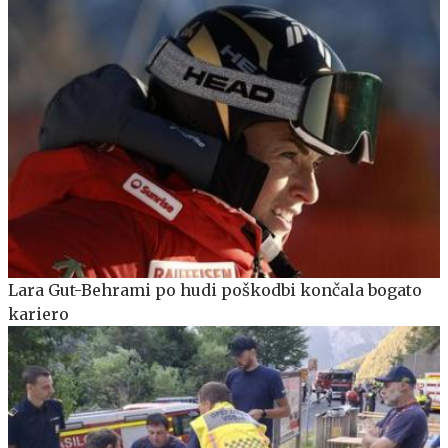
Lara Gut-Behrami po hudi poškodbi končala bogato
kariero