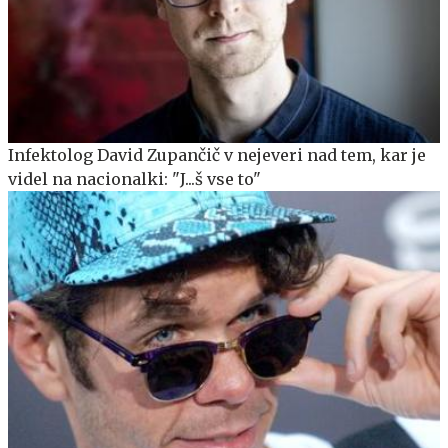
Infektolog David Zupančič v nejeveri nad tem, kar je
videl na nacionalki: "J...š vse to"