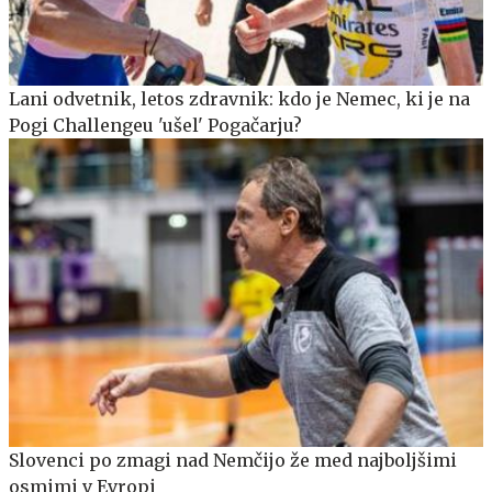
Lani odvetnik, letos zdravnik: kdo je Nemec, ki je na
Pogi Challengeu 'ušel' Pogačarju?
Slovenci po zmagi nad Nemčijo že med najboljšimi
osmimi v Evropi