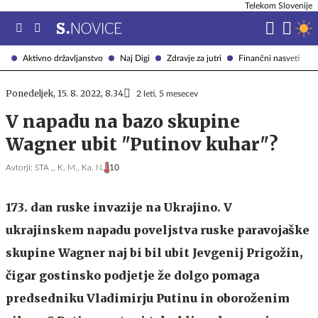
Telekom Slovenije
Aktivno državljanstvo
Naj Digi
Zdravje za jutri
Finančni nasveti
Ponedeljek, 15. 8. 2022, 8.34
2 leti, 5 mesecev
V napadu na bazo skupine
Wagner ubit "Putinov kuhar"?
Avtorji:
STA ,,
K. M.,
Ka. N.
10
173. dan ruske invazije na Ukrajino. V
ukrajinskem napadu poveljstva ruske paravojaške
skupine Wagner naj bi bil ubit Jevgenij Prigožin,
čigar gostinsko podjetje že dolgo pomaga
predsedniku Vladimirju Putinu in oboroženim