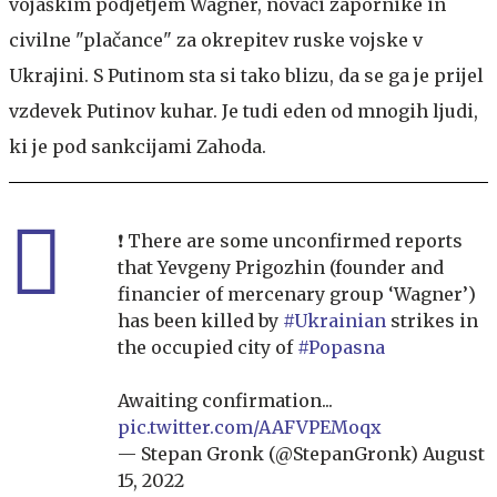
vojaškim podjetjem Wagner, novači zapornike in
civilne "plačance" za okrepitev ruske vojske v
Ukrajini. S Putinom sta si tako blizu, da se ga je prijel
vzdevek Putinov kuhar. Je tudi eden od mnogih ljudi,
ki je pod sankcijami Zahoda.
❗️ There are some unconfirmed reports
that Yevgeny Prigozhin (founder and
financier of mercenary group ‘Wagner’)
has been killed by
#Ukrainian
strikes in
the occupied city of
#Popasna
Awaiting confirmation...
pic.twitter.com/AAFVPEMoqx
— Stepan Gronk (@StepanGronk)
August
15, 2022