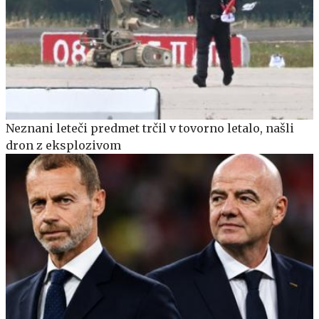
Neznani leteči predmet trčil v tovorno letalo, našli
dron z eksplozivom