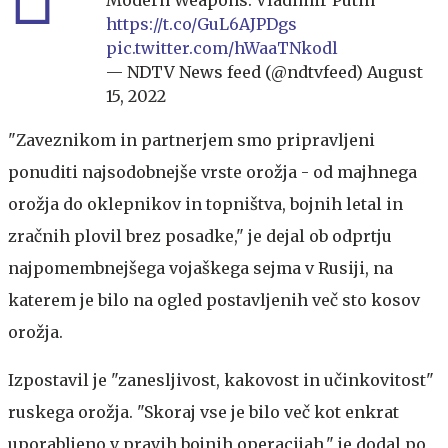
Modern Weapons: Vladimir Putin
https://t.co/GuL6AJPDgs
pic.twitter.com/hWaaTNkodl
— NDTV News feed (@ndtvfeed)
August
15, 2022
"Zaveznikom in partnerjem smo pripravljeni
ponuditi najsodobnejše vrste orožja - od majhnega
orožja do oklepnikov in topništva, bojnih letal in
zračnih plovil brez posadke," je dejal ob odprtju
najpomembnejšega vojaškega sejma v Rusiji, na
katerem je bilo na ogled postavljenih več sto kosov
orožja.
Izpostavil je "zanesljivost, kakovost in učinkovitost"
ruskega orožja. "Skoraj vse je bilo več kot enkrat
uporabljeno v pravih bojnih operacijah," je dodal po