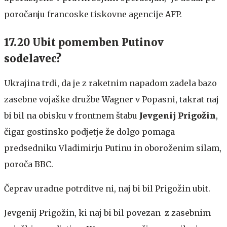
poročanju francoske tiskovne agencije AFP.
17.20 Ubit pomemben Putinov
sodelavec?
Ukrajina trdi, da je z raketnim napadom zadela bazo
zasebne vojaške družbe Wagner v Popasni, takrat naj
bi bil na obisku v frontnem štabu
Jevgenij Prigožin
,
čigar gostinsko podjetje že dolgo pomaga
predsedniku Vladimirju Putinu in oboroženim silam,
poroča BBC.
Čeprav uradne potrditve ni, naj bi bil Prigožin ubit.
Jevgenij Prigožin, ki naj bi bil povezan z zasebnim