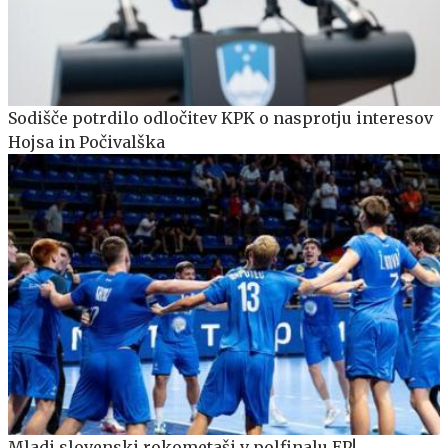
Sodišče potrdilo odločitev KPK o nasprotju interesov
Hojsa in Počivalška
Mladi slovenski rokometaši v polfinalu EP!