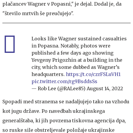
plačancev Wagner v Popasni," je dejal. Dodal je, da
"število mrtvih še preučujejo".
Looks like Wagner sustained casualties
in Popasna. Notably, photos were
published a few days ago showing
Yevgeny Prigozhin at a building in the
city, which some dubbed as Wagner’s
headquarters.
https://t.co/czrFSLuVH1
pic.twitter.com/rg9BsddsSs
— Rob Lee (@RALee85)
August 14, 2022
Spopadi med stranema se nadaljujejo tako na vzhodu
kot jugu države. Po navedbah ukrajinskega
generalštaba, ki jih povzema tiskovna agencija dpa,
so ruske sile obstreljevale položaje ukrajinske