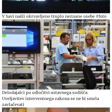
V Savi našli okrvavljeno truplo neznane osebe #foto
Delodajalci po odločitvi ustavnega sodišča:
Uveljavitev interventnega zakona se ne bi smela
zavlačevati