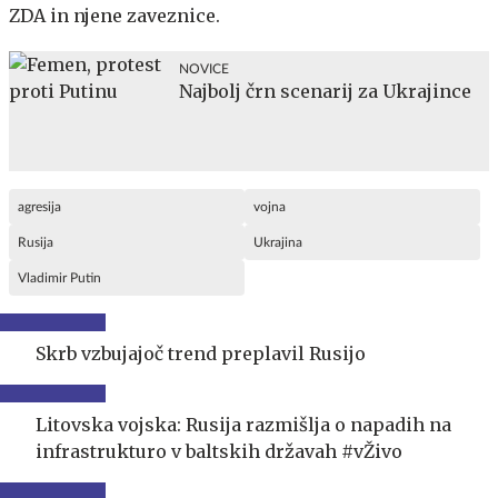
ZDA in njene zaveznice.
NOVICE
Najbolj črn scenarij za Ukrajince
agresija
vojna
Rusija
Ukrajina
Vladimir Putin
Skrb vzbujajoč trend preplavil Rusijo
Litovska vojska: Rusija razmišlja o napadih na
infrastrukturo v baltskih državah #vŽivo