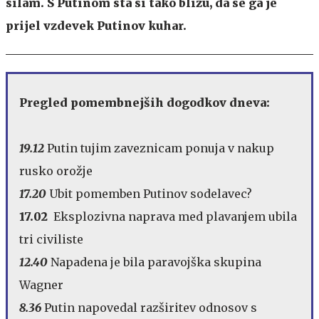
silam. S Putinom sta si tako blizu, da se ga je
prijel vzdevek Putinov kuhar.
Pregled pomembnejših dogodkov dneva:
19.12
Putin tujim zaveznicam ponuja v nakup
rusko orožje
17.20
Ubit pomemben Putinov sodelavec?
17.02
Eksplozivna naprava med plavanjem ubila
tri civiliste
12.40
Napadena je bila paravojška skupina
Wagner
8.36
Putin napovedal razširitev odnosov s