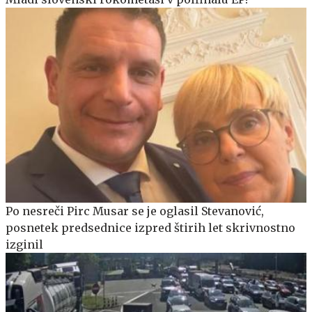
Po nesreči Pirc Musar se je oglasil Stevanović,
posnetek predsednice izpred štirih let skrivnostno
izginil