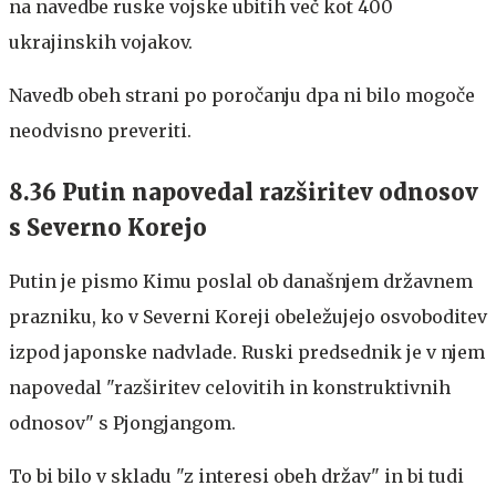
na navedbe ruske vojske ubitih več kot 400
ukrajinskih vojakov.
Navedb obeh strani po poročanju dpa ni bilo mogoče
neodvisno preveriti.
8.36 Putin napovedal razširitev odnosov
s Severno Korejo
Putin je pismo Kimu poslal ob današnjem državnem
prazniku, ko v Severni Koreji obeležujejo osvoboditev
izpod japonske nadvlade. Ruski predsednik je v njem
napovedal "razširitev celovitih in konstruktivnih
odnosov" s Pjongjangom.
To bi bilo v skladu "z interesi obeh držav" in bi tudi