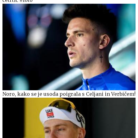
Noro, kako se je usoda poigrala s Celjani in Verbičem!