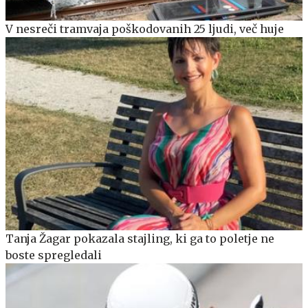
V nesreči tramvaja poškodovanih 25 ljudi, več huje
Tanja Žagar pokazala stajling, ki ga to poletje ne
boste spregledali