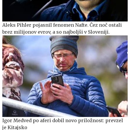
Aleks Pihler pojasnil fenomen Nafte. Čez noč ostali
brez milijonov evrov, a so najboljši v Sloveniji.
Igor Medved po aferi dobil novo priložnost: prevzel
je Kitajsko