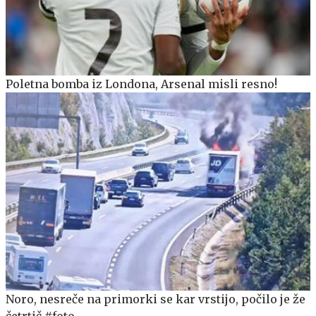
Poletna bomba iz Londona, Arsenal misli resno!
Noro, nesreče na primorki se kar vrstijo, počilo je že
četrtič #foto