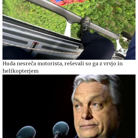
Huda nesreča motorista, reševali so ga z vrvjo in
helikopterjem