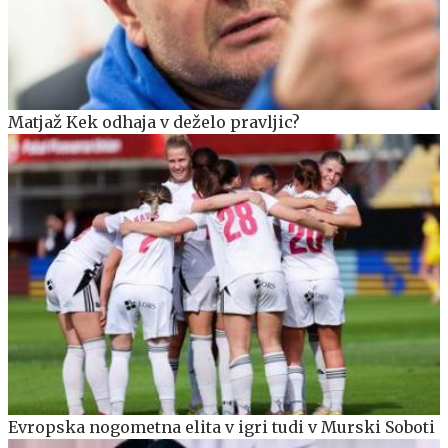
Matjaž Kek odhaja v deželo pravljic?
Evropska nogometna elita v igri tudi v Murski Soboti