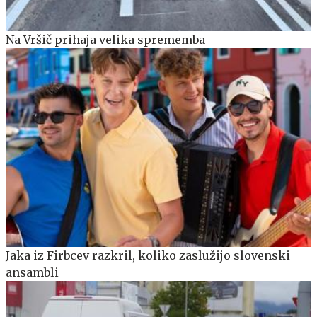
Na Vršič prihaja velika sprememba
Jaka iz Firbcev razkril, koliko zaslužijo slovenski
ansambli