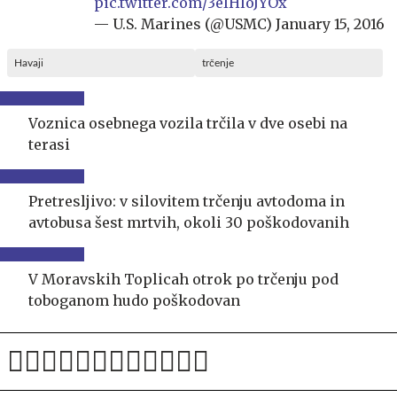
pic.twitter.com/3eIHloJYOx
— U.S. Marines (@USMC)
January 15, 2016
Havaji
trčenje
Voznica osebnega vozila trčila v dve osebi na
terasi
Pretresljivo: v silovitem trčenju avtodoma in
avtobusa šest mrtvih, okoli 30 poškodovanih
V Moravskih Toplicah otrok po trčenju pod
toboganom hudo poškodovan