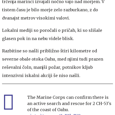
trčenja marinci izvajali nočno vajo nad morjem. V
tistem času je bilo morje zelo razburkano, z do
dvanajst metrov visokimi valovi.
Lokalni mediji so poročali o pričah, ki so slišale
glasen pok in na nebu videle blisk.
Razbitine so našli približno štiri kilometre od
severne obale otoka Oahu, med njimi tudi prazen
reševalni čoln, manjši požar, potnikov kljub
intenzivni iskalni akciji še niso našli.
The Marine Corps can confirm there is
an active search and rescue for 2 CH-53's
of the coast of Oahu.