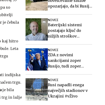
obveščevalne službe
opozarjajo, da bi Rusija
 pa so
lahko že kmalu
bitelji
preizkusila Nato
NOVICE
r je čebula
Baterijski sistemi
postajajo ključ do
nižjih stroškov
 kaj hitro
elektrike v podjetjih
bule. Leta
NOVICE
ZDA z novimi
 trgu
sankcijami zoper
Rusijo, tudi zoper
Putina
ti indijska
NOVICE
omačem trgu.
Rusi napadli enega
a
je bila
največjih stadionov v
Ukrajini #vŽivo
trg in lažje