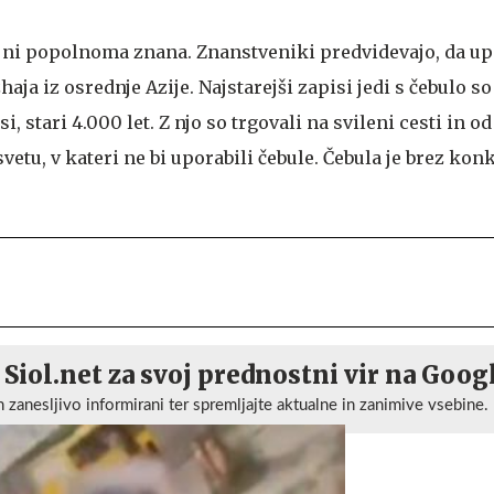
 ni popolnoma znana. Znanstveniki predvidevajo, da u
haja iz osrednje Azije. Najstarejši zapisi jedi s čebulo so
stari 4.000 let. Z njo so trgovali na svileni cesti in od
vetu, v kateri ne bi uporabili čebule. Čebula je brez ko
 Siol.net za svoj prednostni vir na Goog
n zanesljivo informirani ter spremljajte aktualne in zanimive vsebine.