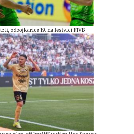
rti, odbojkarice 19. na lestvici FIVB