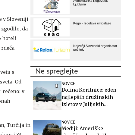
 v Sloveniji
 zgodilo, da
 hoteli
a rdeča
Ne spreglejte
vetu s
 sveta. Od
NOVICE
Dolina Koritnice: eden
 rečeno: v
najlepših družinskih
tonah
izletov v Julijskih
Alpah
NOVICE
an, Turčija in
Mediji: Ameriške
skoraj 33