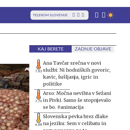
TELEKOM SLOVENIJE
KAJ BERETE
ZADNJE OBJAVE
Ana Tavčar srečna v novi
službi: Ni hodniških govoric,
7,83
kavic, šušljanja, igric in
politike
Arso: Močna nevihta v Sežani
in Pivki. Samo še stopnjevalo
7,79
se bo. #animacija
Slovenska pevka brez dlake
na jeziku: Sem v celibatu in
6,88