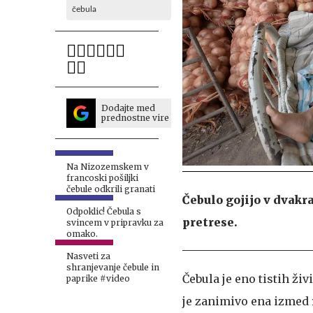
čebula
Dodajte med
prednostne vire
Na Nizozemskem v
francoski pošiljki
čebule odkrili granati
Čebulo gojijo v dvakra
Odpoklic! Čebula s
pretrese.
svincem v pripravku za
omako.
Nasveti za
shranjevanje čebule in
Čebula je eno tistih ž
paprike #video
je zanimivo ena izmed ra