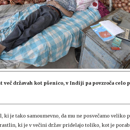
t več državah kot pšenico, v Indiji pa povzroča celo 
ivil, ki je tako samoumevno, da mu ne posvečamo veliko 
stlin, ki je v večini držav pridelajo toliko, kot je porabi