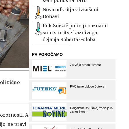
sem ponosna na to
Nova odkritja v izsušeni
Donavi
5,43
Rok Snežič policiji naznanil
sum storitve kaznivega
4,75
dejanja Roberta Goloba
politične
pozornosti. A
jo, se pravi,