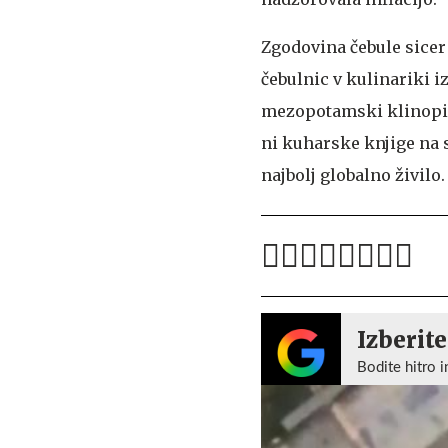
Zgodovina čebule sicer
čebulnic v kulinariki iz
mezopotamski klinopisi, 
ni kuharske knjige na s
najbolj globalno živilo.
Izberite
Bodite hitro i