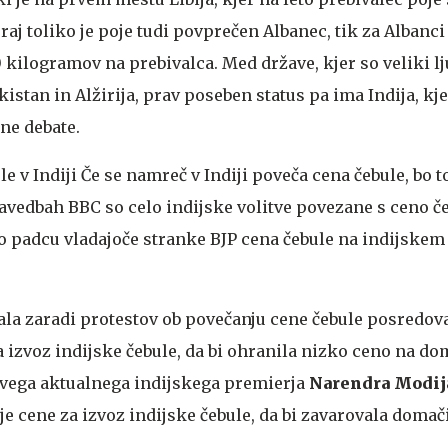
aj toliko je poje tudi povprečen Albanec, tik za Albanci
0 kilogramov na prebivalca. Med države, kjer so veliki lju
istan in Alžirija, prav poseben status pa ima Indija, kje
čne debate.
e v Indiji
Če se namreč v Indiji poveča cena čebule, bo to
avedbah BBC so celo indijske volitve povezane s ceno če
po padcu vladajoče stranke BJP cena čebule na indijskem
rala zaradi protestov ob povečanju cene čebule posredova
a izvoz indijske čebule, da bi ohranila nizko ceno na d
vega aktualnega indijskega premierja
Narendra Modij
je cene za izvoz indijske čebule, da bi zavarovala domači 