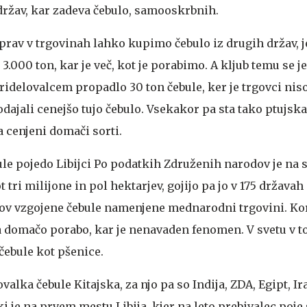
 držav, kar zadeva čebulo, samooskrbnih.
eprav v trgovinah lahko kupimo čebulo iz drugih držav, je
3.000 ton, kar je več, kot je porabimo. A kljub temu se je
ridelovalcem propadlo 30 ton čebule, ker je trgovci niso
rodajali cenejšo tujo čebulo. Vsekakor pa sta tako ptujsk
 cenjeni domači sorti.
le pojedo Libijci
Po podatkih Združenih narodov je na s
 tri milijone in pol hektarjev, gojijo pa jo v 175 državah
kov vzgojene čebule namenjene mednarodni trgovini. Kor
 za domačo porabo, kar je nenavaden fenomen. V svetu v 
čebule kot pšenice.
ovalka čebule Kitajska, za njo pa so Indija, ZDA, Egipt, Ir
 je na prvem mestu Libija, kjer na leto prebivalec poje 