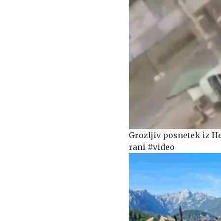
Grozljiv posnetek iz H
rani #video