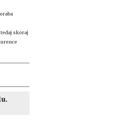
poraba
 tedaj skoraj
nkurence
lu.