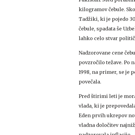
kilogramov čebule. Skor
Tadžiki, ki je pojedo 3
čebule, spadata še Uzbek
lahko celo stvar politi
Nadzorovane cene čebul
povzročilo težave. Po n
1998, na primer, se je 
povečala.
Pred štirimi leti je mo
vlada, ki je prepovedal
Eden prvih ukrepov no
vladna določitev najniž
nadzorovala inflacijo.