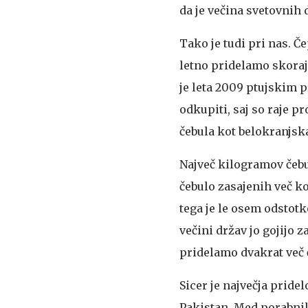
da je večina svetovnih
Tako je tudi pri nas. Č
letno pridelamo skoraj 
je leta 2009 ptujskim p
odkupiti, saj so raje p
čebula kot belokranjska
Največ kilogramov čebu
čebulo zasajenih več kot
tega je le osem odstot
večini držav jo gojijo
pridelamo dvakrat več 
Sicer je največja pridel
Pakistan. Med porabniki