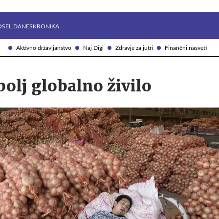
Želite prejemati e-novice?
Uživajmo pametno
OSEL DANES
KRONIKA
Aktivno državljanstvo
Naj Digi
Zdravje za jutri
Finančni nasveti
bolj globalno živilo