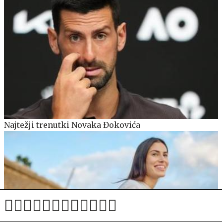
Najtežji trenutki Novaka Đokovića