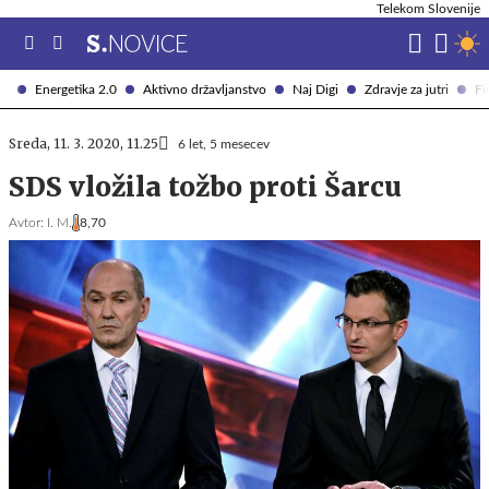
Telekom Slovenije
Energetika 2.0
Aktivno državljanstvo
Naj Digi
Zdravje za jutri
Fi
Sreda, 11. 3. 2020, 11.25
6 let, 5 mesecev
SDS vložila tožbo proti Šarcu
Avtor:
I. M.
8,70