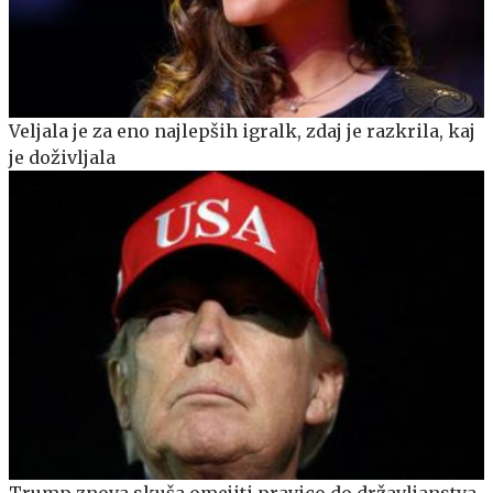
Veljala je za eno najlepših igralk, zdaj je razkrila, kaj
je doživljala
Trump znova skuša omejiti pravico do državljanstva