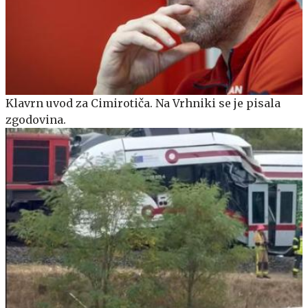
Klavrn uvod za Cimirotiča. Na Vrhniki se je pisala
zgodovina.