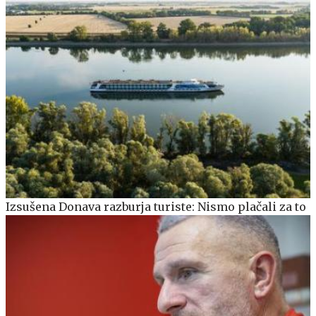
Izsušena Donava razburja turiste: Nismo plačali za to