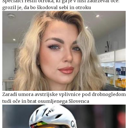
Specialci rešili otroka, ki ga je v hiši zadrževal oče:
grozil je, da bo škodoval sebi in otroku
Zaradi umora avstrijske vplivnice pod drobnogledom
tudi oče in brat osumljenega Slovenca