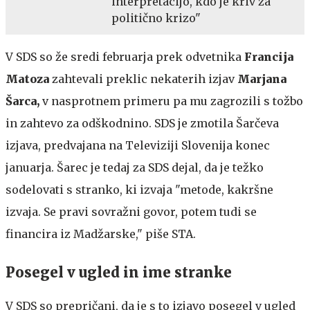
interpretacijo, kdo je kriv za
politično krizo"
V SDS so že sredi februarja prek odvetnika
Francija
Matoza
zahtevali preklic nekaterih izjav
Marjana
Šarca,
v nasprotnem primeru pa mu zagrozili s tožbo
in zahtevo za odškodnino. SDS je zmotila Šarčeva
izjava, predvajana na Televiziji Slovenija konec
januarja. Šarec je tedaj za SDS dejal, da je težko
sodelovati s stranko, ki izvaja "metode, kakršne
izvaja. Se pravi sovražni govor, potem tudi se
financira iz Madžarske," piše STA.
Posegel v ugled in ime stranke
V SDS so prepričani, da je s to izjavo posegel v ugled