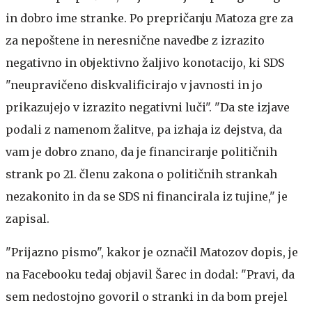
in dobro ime stranke. Po prepričanju Matoza gre za
za nepoštene in neresnične navedbe z izrazito
negativno in objektivno žaljivo konotacijo, ki SDS
"neupravičeno diskvalificirajo v javnosti in jo
prikazujejo v izrazito negativni luči". "Da ste izjave
podali z namenom žalitve, pa izhaja iz dejstva, da
vam je dobro znano, da je financiranje političnih
strank po 21. členu zakona o političnih strankah
nezakonito in da se SDS ni financirala iz tujine," je
zapisal.
"Prijazno pismo", kakor je označil Matozov dopis, je
na Facebooku tedaj objavil Šarec in dodal: "Pravi, da
sem nedostojno govoril o stranki in da bom prejel