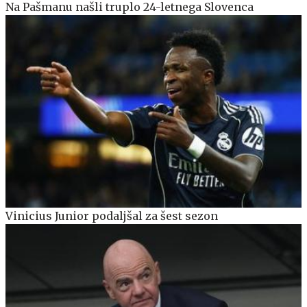
Na Pašmanu našli truplo 24-letnega Slovenca
Vinicius Junior podaljšal za šest sezon