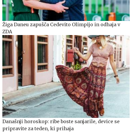
Žiga Daneu zapušča Cedevito Olimpijo in odhaja v
ZDA
Današnji horoskop: ribe boste sanjarile, device se
pripravite za teden, ki prihaja