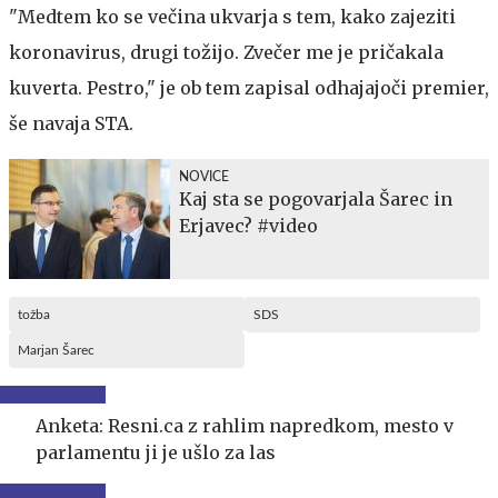
"Medtem ko se večina ukvarja s tem, kako zajeziti
koronavirus, drugi tožijo. Zvečer me je pričakala
kuverta. Pestro," je ob tem zapisal odhajajoči premier,
še navaja STA.
NOVICE
Kaj sta se pogovarjala Šarec in
Erjavec? #video
tožba
SDS
Marjan Šarec
Anketa: Resni.ca z rahlim napredkom, mesto v
parlamentu ji je ušlo za las