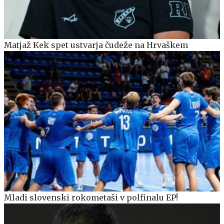
Matjaž Kek spet ustvarja čudeže na Hrvaškem
Mladi slovenski rokometaši v polfinalu EP!