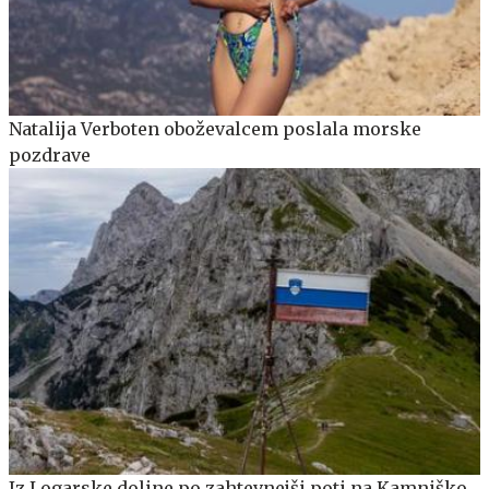
Natalija Verboten oboževalcem poslala morske
pozdrave
Iz Logarske doline po zahtevnejši poti na Kamniško