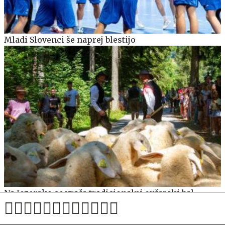
Mladi Slovenci še naprej blestijo
Na Jezersko se vrača tradicionalni ovčarski bal