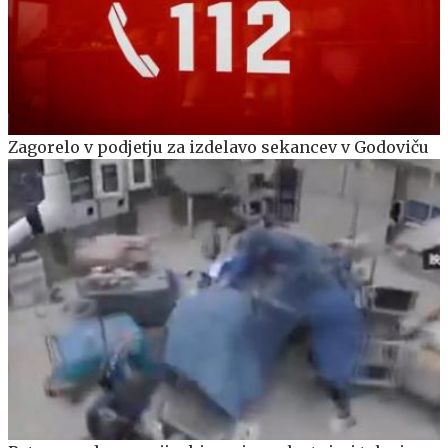
Zagorelo v podjetju za izdelavo sekancev v Godoviču