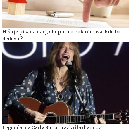
Hiša je pisana nanj, skupnih otrok nimava: kdo bo
dedoval?
Legendarna Carly Simon razkrila diagnozi