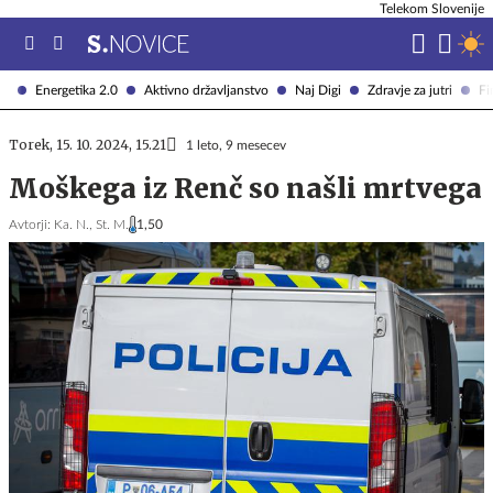
Telekom Slovenije
Energetika 2.0
Aktivno državljanstvo
Naj Digi
Zdravje za jutri
Fi
Torek, 15. 10. 2024, 15.21
1 leto, 9 mesecev
Moškega iz Renč so našli mrtvega
Avtorji:
Ka. N.,
St. M.
1,50