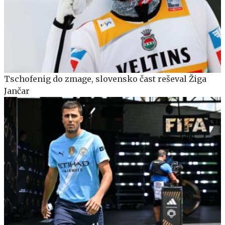
Tschofenig do zmage, slovensko čast reševal Žiga
Jančar