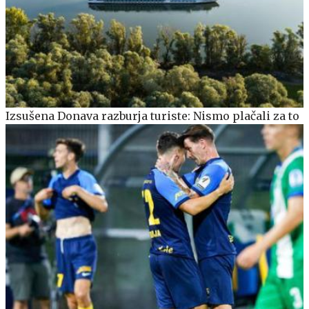
Izsušena Donava razburja turiste: Nismo plačali za to