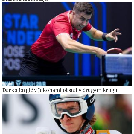
Darko Jorgić v Jokohami obstal v drugem krogu