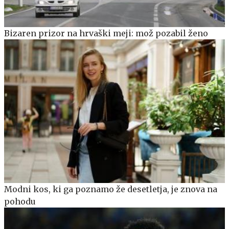
Bizaren prizor na hrvaški meji: mož pozabil ženo
Modni kos, ki ga poznamo že desetletja, je znova na
pohodu