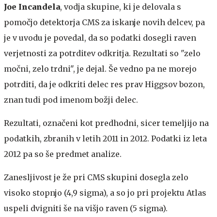
Joe Incandela
, vodja skupine, ki je delovala s
pomočjo detektorja CMS za iskanje novih delcev, pa
je v uvodu je povedal, da so podatki dosegli raven
verjetnosti za potrditev odkritja. Rezultati so "zelo
močni, zelo trdni", je dejal. Še vedno pa ne morejo
potrditi, da je odkriti delec res prav Higgsov bozon,
znan tudi pod imenom božji delec.
Rezultati, označeni kot predhodni, sicer temeljijo na
podatkih, zbranih v letih 2011 in 2012. Podatki iz leta
2012 pa so še predmet analize.
Zanesljivost je že pri CMS skupini dosegla zelo
visoko stopnjo (4,9 sigma), a so jo pri projektu Atlas
uspeli dvigniti še na višjo raven (5 sigma).