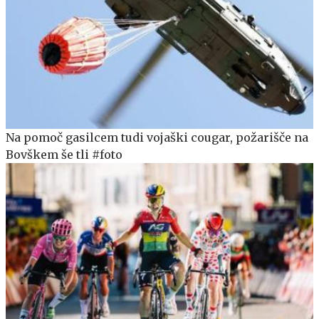
Na pomoč gasilcem tudi vojaški cougar, požarišče na
Bovškem še tli #foto