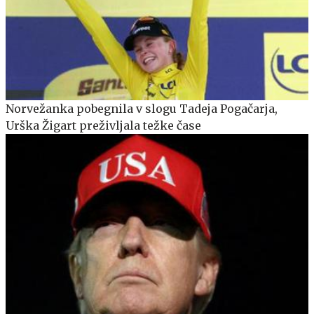
Norvežanka pobegnila v slogu Tadeja Pogačarja,
Urška Žigart preživljala težke čase