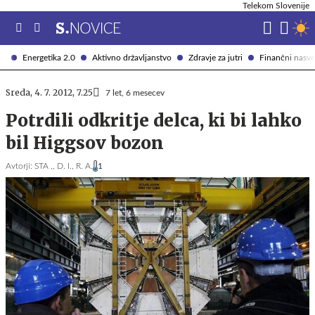
Telekom Slovenije
Energetika 2.0
Aktivno državljanstvo
Zdravje za jutri
Finančni nasve
Sreda, 4. 7. 2012, 7.25
7 let, 6 mesecev
Potrdili odkritje delca, ki bi lahko
bil Higgsov bozon
Avtorji:
STA ,,
D. I.,
R. A.
1