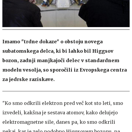
Imamo "trdne dokaze" o obstoju novega
subatomskega delca, ki bi lahko bil Higgsov
bozon, zadnji manjkajoči delec v standardnem
modelu vesolja, so sporočili iz Evropskega centra
za jedrske raziskave.
"Ko smo odkrili elektron pred več kot sto leti, smo
izvedeli, kakšna je sestava atomov, kako delujejo
elektromagnetne sile, danes pa, ko smo odkrili
nekaj, kar je zelo podobno Higgsovem bozonu, pa