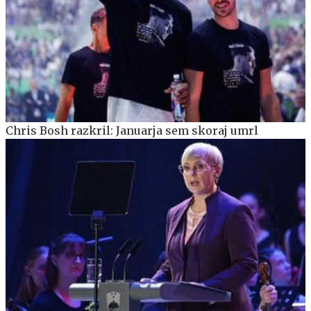
Chris Bosh razkril: Januarja sem skoraj umrl