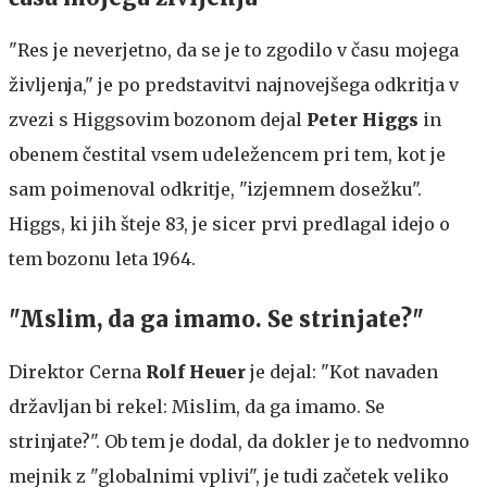
"Res je neverjetno, da se je to zgodilo v času mojega
življenja," je po predstavitvi najnovejšega odkritja v
zvezi s Higgsovim bozonom dejal
Peter Higgs
in
obenem čestital vsem udeležencem pri tem, kot je
sam poimenoval odkritje, "izjemnem dosežku".
Higgs, ki jih šteje 83, je sicer prvi predlagal idejo o
tem bozonu leta 1964.
"Mslim, da ga imamo. Se strinjate?"
Direktor Cerna
Rolf Heuer
je dejal: "Kot navaden
državljan bi rekel: Mislim, da ga imamo. Se
strinjate?". Ob tem je dodal, da dokler je to nedvomno
mejnik z "globalnimi vplivi", je tudi začetek veliko