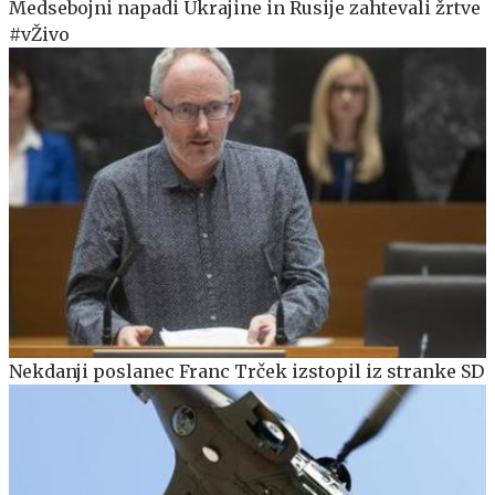
Medsebojni napadi Ukrajine in Rusije zahtevali žrtve
#vŽivo
Nekdanji poslanec Franc Trček izstopil iz stranke SD