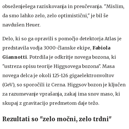
obseženješega raziskovanja in preučevanja. "Mislim,
da smo lahko zelo, zelo optimistični," je bil še
navdušen Heuer.
Delo, ki so ga opravili s pomočjo detektorja Atlas je
predstavila vodja 3000-članske ekipe,
Fabiola
Giannotti
. Potrdila je odkritje novega bozona, ki
"ustreza opisu teorije Higgsovega bozona". Masa
novega delca je okoli 125-126 gigaelektronvoltov
(GeV), so sporočili iz Cerna. Higgsov bozon je ključen
za razumevanje vprašanja, zakaj ima snov maso, ki
skupaj z gravitacijo predmetom daje težo.
Rezultati so "zelo močni, zelo trdni"