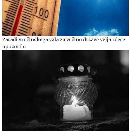
Zaradi vročinskega vala za večino države velja rdeče
opozorilo