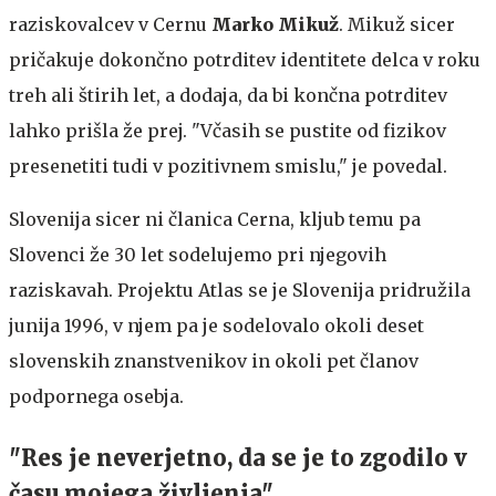
raziskovalcev v Cernu
Marko Mikuž
. Mikuž sicer
pričakuje dokončno potrditev identitete delca v roku
treh ali štirih let, a dodaja, da bi končna potrditev
lahko prišla že prej. "Včasih se pustite od fizikov
presenetiti tudi v pozitivnem smislu," je povedal.
Slovenija sicer ni članica Cerna, kljub temu pa
Slovenci že 30 let sodelujemo pri njegovih
raziskavah. Projektu Atlas se je Slovenija pridružila
junija 1996, v njem pa je sodelovalo okoli deset
slovenskih znanstvenikov in okoli pet članov
podpornega osebja.
"Res je neverjetno, da se je to zgodilo v
času mojega življenja"