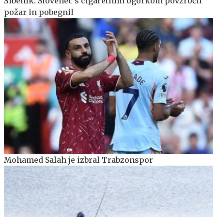
Šibenik: Slovenec s cigaretnim ogorkom povzročil
požar in pobegnil
Mohamed Salah je izbral Trabzonspor