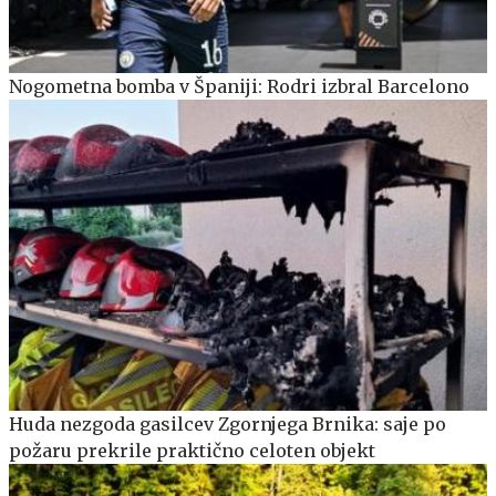
Nogometna bomba v Španiji: Rodri izbral Barcelono
Huda nezgoda gasilcev Zgornjega Brnika: saje po
požaru prekrile praktično celoten objekt