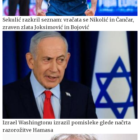
Sekulić razkril seznam: vračata se Nikolić in Čančar,
zraven zlata Joksimović in Bojović
Izrael Washingtonu izrazil pomisleke glede načrta
razorožitve Hamasa