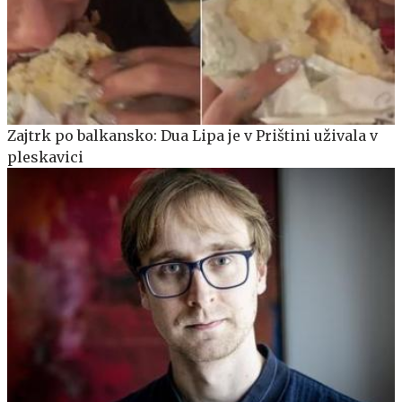
Zajtrk po balkansko: Dua Lipa je v Prištini uživala v
pleskavici