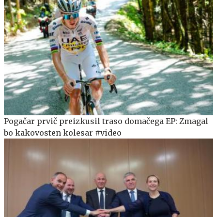
Pogačar prvič preizkusil traso domačega EP: Zmagal
bo kakovosten kolesar #video