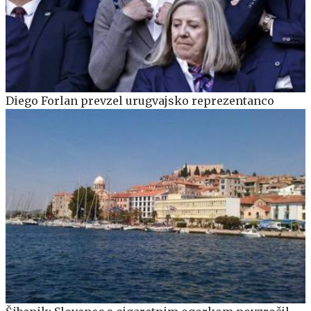
Diego Forlan prevzel urugvajsko reprezentanco