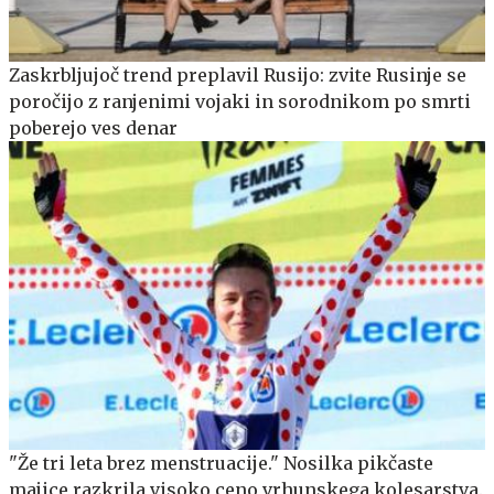
Zaskrbljujoč trend preplavil Rusijo: zvite Rusinje se
poročijo z ranjenimi vojaki in sorodnikom po smrti
poberejo ves denar
"Že tri leta brez menstruacije." Nosilka pikčaste
majice razkrila visoko ceno vrhunskega kolesarstva.