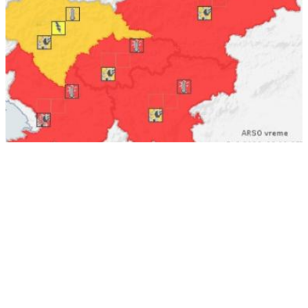
Arso razglasil najvišjo stopnjo ogroženosti: vročina
bo trajala še dva dni, sledi krajša ohladitev