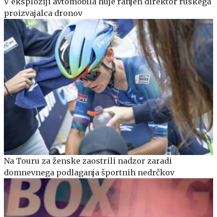
V eksploziji avtomobila huje ranjen direktor ruskega
proizvajalca dronov
Na Touru za ženske zaostrili nadzor zaradi
domnevnega podlaganja športnih nedrčkov