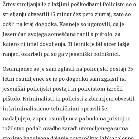
Žrtev streljanja le z lažjimi poškodbami
Policiste so o
streljanju obvestili 15 minut čez peto zjutraj, zato so
odšli na kraj dogodka. Kasneje so ugotovili, da je
Jeseničan svojega someščana ranil s pištolo, za
katero ni imel dovoljenja. 31-letnik je bil sicer lažje
ranjen, oskrbeli pa so ga v jeseniški bolnišnici.
Osumljenec se je sam zglasil na policijski postaji
35-
letni osumljenec se je po dogodku sam zglasil na
jeseniški policijski postaji in policistom izročil
pištolo. Kriminalisti in policisti z zbiranjem obvestil
in kriminalistično-tehničnimi opravili še
nadaljujejo, zoper osumljenca pa bodo na pristojno
tožilstvo podali ovadbo zaradi utemeljenega suma
storitve kaznivega dejanja povzročitve lahke telesne