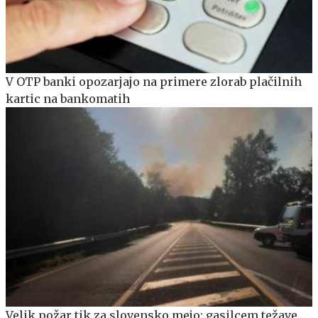
V OTP banki opozarjajo na primere zlorab plačilnih
kartic na bankomatih
Velik požar tik za slovensko mejo: gasilcem težave