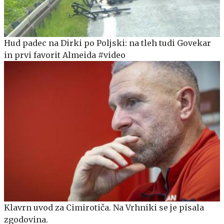
Hud padec na Dirki po Poljski: na tleh tudi Govekar
in prvi favorit Almeida #video
Klavrn uvod za Cimirotiča. Na Vrhniki se je pisala
zgodovina.