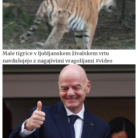
Male tigrice v ljubljanskem živalskem vrtu
navdušujejo z nagajivimi vragolijami #video