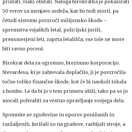
pristati, vlaki obstati. Naloga birokratka je pokasirati
50 evrov za menjavo sedeža, kar bo tudi storil, pa
četudi sistemu povzroči milijonsko škodo –
spremstva vojaških letal, policijski juriši,
preusmerjeni leti, zaprta letališča; vse tole ne more
biti ravno poceni.
Birokrat dela za ogromno, brezimno korporacijo.
Stevardesa, ki je zahtevala doplačilo, ji je povzročila
točno toliko finančne škode, kot če bi naokoli tekala
z bombo. Le da bi jo v tem primeru ubili, tako pa so jo
morali pohvaliti za vestno opravljanje svojega dela.
Spomnite se zgodovine in uporov ponižanih in
razžaljenih. Jurišali so na gradove, razbijali stroje, a