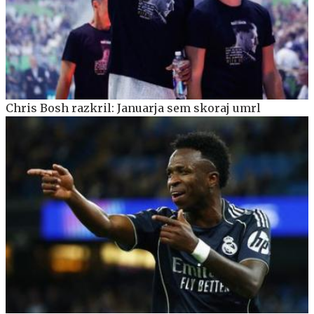
Chris Bosh razkril: Januarja sem skoraj umrl