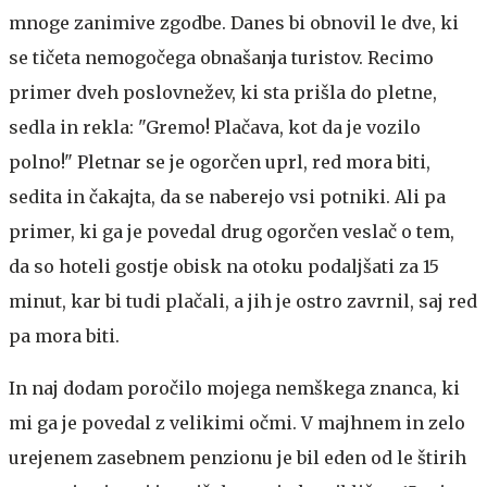
mnoge zanimive zgodbe. Danes bi obnovil le dve, ki
se tičeta nemogočega obnašanja turistov. Recimo
primer dveh poslovnežev, ki sta prišla do pletne,
sedla in rekla: "Gremo! Plačava, kot da je vozilo
polno!" Pletnar se je ogorčen uprl, red mora biti,
sedita in čakajta, da se naberejo vsi potniki. Ali pa
primer, ki ga je povedal drug ogorčen veslač o tem,
da so hoteli gostje obisk na otoku podaljšati za 15
minut, kar bi tudi plačali, a jih je ostro zavrnil, saj red
pa mora biti.
In naj dodam poročilo mojega nemškega znanca, ki
mi ga je povedal z velikimi očmi. V majhnem in zelo
urejenem zasebnem penzionu je bil eden od le štirih