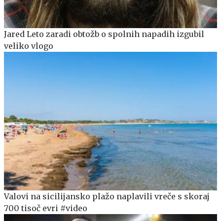
Jared Leto zaradi obtožb o spolnih napadih izgubil
veliko vlogo
Valovi na sicilijansko plažo naplavili vreče s skoraj
700 tisoč evri #video