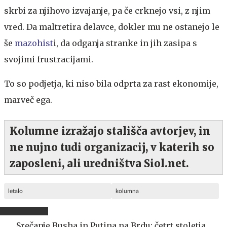
skrbi za njihovo izvajanje, pa če crknejo vsi, z njim
vred. Da maltretira delavce, dokler mu ne ostanejo le
še
mazohist
i, da odganja stranke in jih zasipa s
svojimi frustracijami.
To so podjetja, ki niso bila odprta za rast ekonomije,
marveč ega.
Kolumne izražajo stališča avtorjev, in
ne nujno tudi organizacij, v katerih so
zaposleni, ali uredništva Siol.net.
letalo
kolumna
Srečanje Busha in Putina na Brdu: četrt stoletja