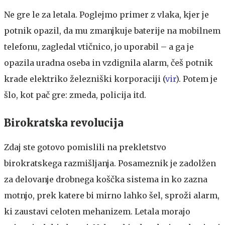
Ne gre le za letala. Poglejmo primer z vlaka, kjer je
potnik opazil, da mu zmanjkuje baterije na mobilnem
telefonu, zagledal vtičnico, jo uporabil – a ga je
opazila uradna oseba in vzdignila alarm, češ potnik
krade elektriko železniški korporaciji (
vir
). Potem je
šlo, kot pač gre: zmeda, policija itd.
Birokratska revolucija
Zdaj ste gotovo pomislili na prekletstvo
birokratskega razmišljanja. Posameznik je zadolžen
za delovanje drobnega koščka sistema in ko zazna
motnjo, prek katere bi mirno lahko šel, sproži alarm,
ki zaustavi celoten mehanizem. Letala morajo