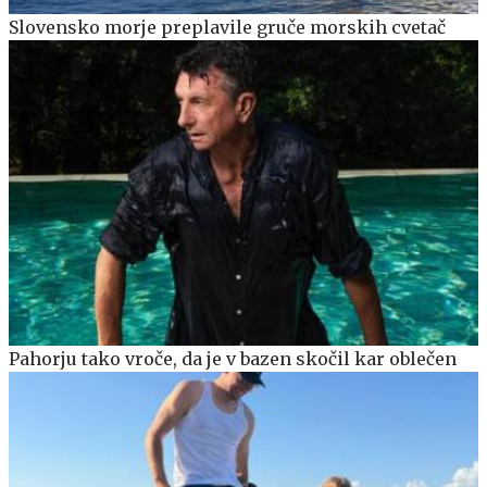
Slovensko morje preplavile gruče morskih cvetač
Pahorju tako vroče, da je v bazen skočil kar oblečen