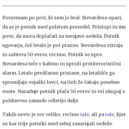
Povzemam po prvi, ki sem jo bral. Stevardesa opazi,
da se je potnik med poletom presedel. Pristopi in mu
pove, da mora doplačati za menjavo sedeža. Potnik
ugovarja, češ letalo je pol prazno. Stevardesa vztraja
in zahteva 50 evrov, recimo. Potnik se upre.
Stevardesa teče v kabino in sproži protiteroristični
alarm. Letalo predčasno pristane, na letališče ga
spremljajo vojaški lovci, na tleh že čakajo posebne
enote. Nazadnje potnik plača 50 evrov in vsi skupaj s
poldnevno zamudo odletijo dalje.
Takih novic je res veliko, recimo
tale
, ali pa
tale
, kjer
so kar trije potniki med seboj zamenjali sedeže.