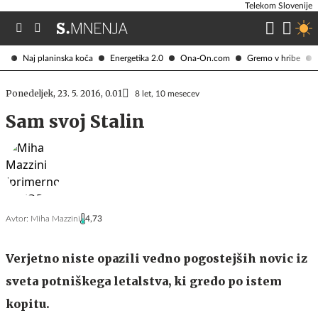
Telekom Slovenije
Naj planinska koča
Energetika 2.0
Ona-On.com
Gremo v hribe
Ponedeljek, 23. 5. 2016, 0.01
8 let, 10 mesecev
Sam svoj Stalin
Avtor:
Miha Mazzini
4,73
Verjetno niste opazili vedno pogostejših novic iz
sveta potniškega letalstva, ki gredo po istem
kopitu.