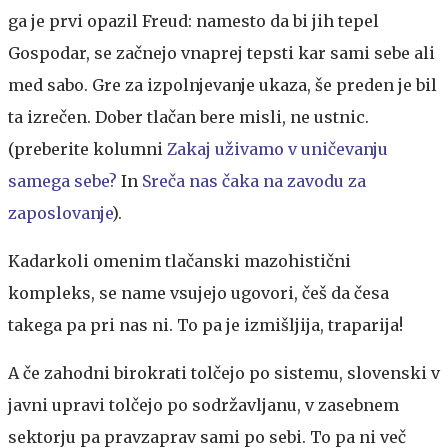
ga je prvi opazil Freud: namesto da bi jih tepel
Gospodar, se začnejo vnaprej tepsti kar sami sebe ali
med sabo. Gre za izpolnjevanje ukaza, še preden je bil
ta izrečen. Dober tlačan bere misli, ne ustnic.
(preberite kolumni
Zakaj uživamo v uničevanju
samega sebe?
In
Sreča nas čaka na zavodu za
zaposlovanje
).
Kadarkoli omenim tlačanski mazohistični
kompleks, se name vsujejo ugovori, češ da česa
takega pa pri nas ni. To pa je izmišljija, traparija!
A če zahodni birokrati tolčejo po sistemu, slovenski v
javni upravi tolčejo po sodržavljanu, v zasebnem
sektorju pa pravzaprav sami po sebi. To pa ni več