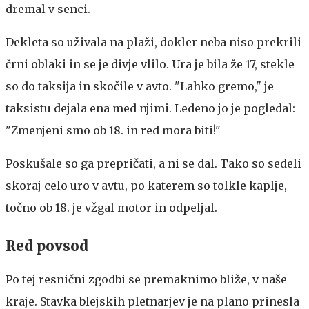
dremal v senci.
Dekleta so uživala na plaži, dokler neba niso prekrili
črni oblaki in se je divje vlilo. Ura je bila že 17, stekle
so do taksija in skočile v avto. "Lahko gremo," je
taksistu dejala ena med njimi. Ledeno jo je pogledal:
"Zmenjeni smo ob 18. in red mora biti!"
Poskušale so ga prepričati, a ni se dal. Tako so sedeli
skoraj celo uro v avtu, po katerem so tolkle kaplje,
točno ob 18. je vžgal motor in odpeljal.
Red povsod
Po tej resnični zgodbi se premaknimo bliže, v naše
kraje. Stavka blejskih pletnarjev je na plano prinesla