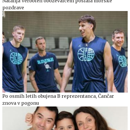
Natalija Verboten oboževalcem poslala morske
pozdrave
Po osmih letih obujena B reprezentanca, Čančar
znova v pogonu