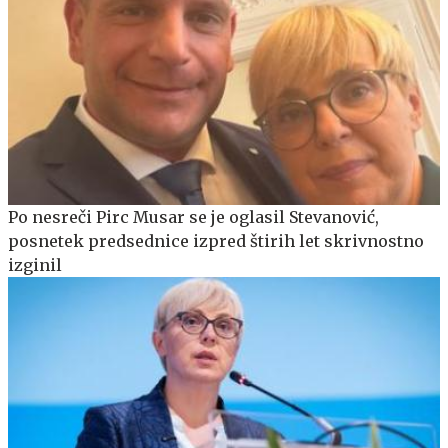
Po nesreči Pirc Musar se je oglasil Stevanović,
posnetek predsednice izpred štirih let skrivnostno
izginil