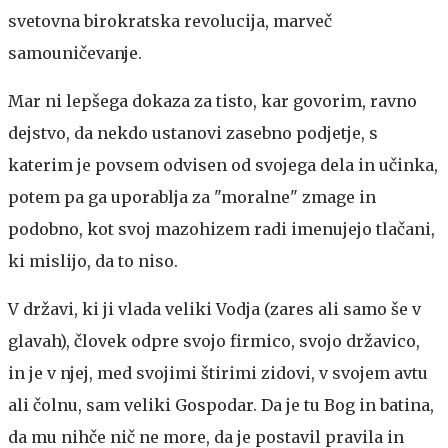
svetovna birokratska revolucija, marveč
samouničevanje.
Mar ni lepšega dokaza za tisto, kar govorim, ravno
dejstvo, da nekdo ustanovi zasebno podjetje, s
katerim je povsem odvisen od svojega dela in učinka,
potem pa ga uporablja za "moralne" zmage in
podobno, kot svoj mazohizem radi imenujejo tlačani,
ki mislijo, da to niso.
V državi, ki ji vlada veliki Vodja (zares ali samo še v
glavah), človek odpre svojo firmico, svojo državico,
in je v njej, med svojimi štirimi zidovi, v svojem avtu
ali čolnu, sam veliki Gospodar. Da je tu Bog in batina,
da mu nihče nič ne more, da je postavil pravila in