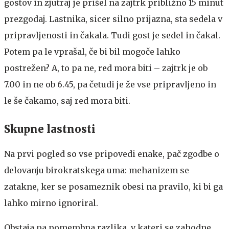
gostov in zjutraj je prišel na zajtrk približno 15 minut
prezgodaj. Lastnika, sicer silno prijazna, sta sedela v
pripravljenosti in čakala. Tudi gost je sedel in čakal.
Potem pa le vprašal, če bi bil mogoče lahko
postrežen? A, to pa ne, red mora biti – zajtrk je ob
7.00 in ne ob 6.45, pa četudi je že vse pripravljeno in
le še čakamo, saj red mora biti.
Skupne lastnosti
Na prvi pogled so vse pripovedi enake, pač zgodbe o
delovanju birokratskega uma: mehanizem se
zatakne, ker se posameznik obesi na pravilo, ki bi ga
lahko mirno ignoriral.
Obstaja pa pomembna razlika, v kateri se zahodne