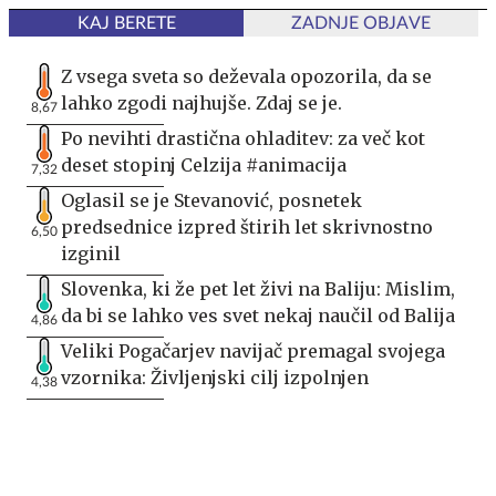
KAJ BERETE
ZADNJE OBJAVE
Z vsega sveta so deževala opozorila, da se
lahko zgodi najhujše. Zdaj se je.
8,67
Po nevihti drastična ohladitev: za več kot
deset stopinj Celzija #animacija
7,32
Oglasil se je Stevanović, posnetek
predsednice izpred štirih let skrivnostno
6,50
izginil
Slovenka, ki že pet let živi na Baliju: Mislim,
da bi se lahko ves svet nekaj naučil od Balija
4,86
Veliki Pogačarjev navijač premagal svojega
vzornika: Življenjski cilj izpolnjen
4,38