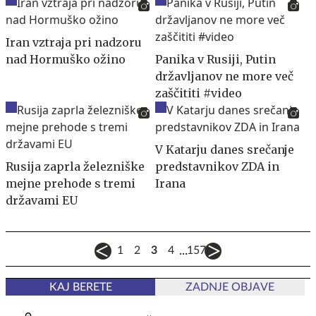
Iran vztraja pri nadzoru
nad Hormuško ožino
Panika v Rusiji, Putin
državljanov ne more več
zaščititi #video
V Katarju danes srečanje
Rusija zaprla železniške
predstavnikov ZDA in
mejne prehode s tremi
Irana
državami EU
...
1
2
3
4
157
KAJ BERETE
ZADNJE OBJAVE