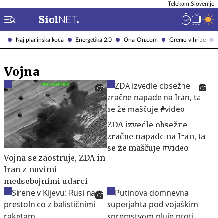
Telekom Slovenije
Naj planinska koča
Energetika 2.0
Ona-On.com
Gremo v hribe
Vojna
ZDA izvedle obsežne
zračne napade na Iran, ta
se že maščuje #video
Vojna se zaostruje, ZDA in
Iran z novimi
medsebojnimi udarci