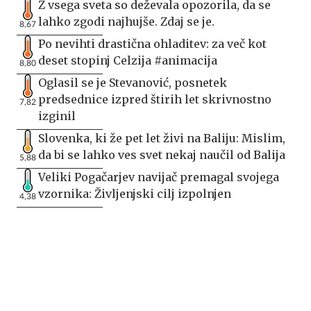
Z vsega sveta so deževala opozorila, da se
lahko zgodi najhujše. Zdaj se je.
8,67
Po nevihti drastična ohladitev: za več kot
deset stopinj Celzija #animacija
8,80
Oglasil se je Stevanović, posnetek
predsednice izpred štirih let skrivnostno
7,82
izginil
Slovenka, ki že pet let živi na Baliju: Mislim,
da bi se lahko ves svet nekaj naučil od Balija
5,88
Veliki Pogačarjev navijač premagal svojega
vzornika: Življenjski cilj izpolnjen
4,38