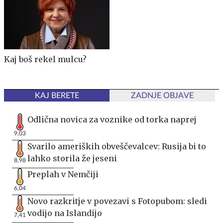
Kaj boš rekel mulcu?
KAJ BERETE
ZADNJE OBJAVE
Odlična novica za voznike od torka naprej
9,03
Svarilo ameriških obveščevalcev: Rusija bi to
lahko storila že jeseni
8,98
Preplah v Nemčiji
6,04
Novo razkritje v povezavi s Fotopubom: sledi
vodijo na Islandijo
7,41