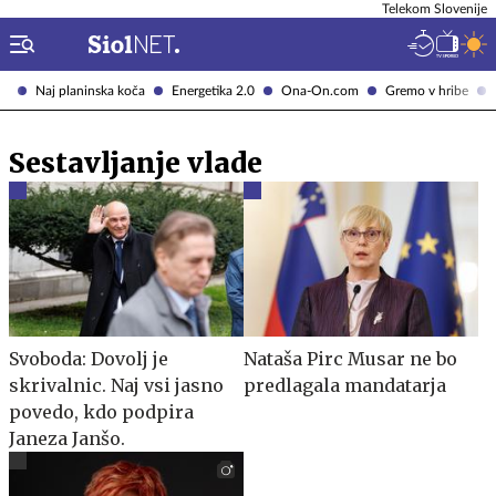
Telekom Slovenije
Naj planinska koča
Energetika 2.0
Ona-On.com
Gremo v hribe
Sestavljanje vlade
Svoboda: Dovolj je
Nataša Pirc Musar ne bo
skrivalnic. Naj vsi jasno
predlagala mandatarja
povedo, kdo podpira
Janeza Janšo.