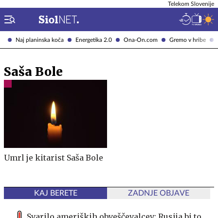
Telekom Slovenije
Naj planinska koča
Energetika 2.0
Ona-On.com
Gremo v hribe
Saša Bole
Umrl je kitarist Saša Bole
KAJ BERETE
ZADNJE OBJAVE
Svarilo ameriških obveščevalcev: Rusija bi to