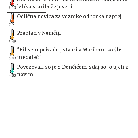
lahko storila že jeseni
9,10
Odlična novica za voznike od torka naprej
7,91
Preplah v Nemčiji
5,49
"Bil sem prizadet, stvari v Mariboru so šle
predaleč"
5,40
Povezovali so jo z Dončićem, zdaj so jo ujeli z
novim
4,83