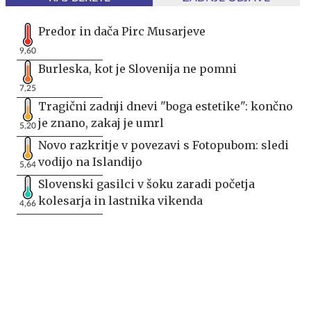
Predor in dača Pirc Musarjeve
9,60
Burleska, kot je Slovenija ne pomni
7,25
Tragični zadnji dnevi "boga estetike": končno
je znano, zakaj je umrl
5,20
Novo razkritje v povezavi s Fotopubom: sledi
vodijo na Islandijo
5,64
Slovenski gasilci v šoku zaradi početja
kolesarja in lastnika vikenda
4,66