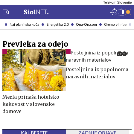
Telekom Slovenije
Naj planinska koča
Energetika 2.0
Ona-On.com
Gremo v hribe
Prevleka za odejo
Posteljnina iz popolnoma
naravnih materialov
Merla prinaša hotelsko
kakovost v slovenske
domove
KAJ BERETE
ZADNJE OBJAVE