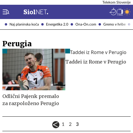
Telekom Slovenije
Naj planinska koča
Energetika 2.0
Ona-On.com
Gremo v hribe
Perugia
Taddei iz Rome v Perugio
Odlični Pajenk premalo
za razpoloženo Perugio
1
2
3