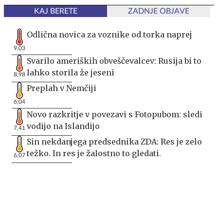
KAJ BERETE
ZADNJE OBJAVE
Odlična novica za voznike od torka naprej
9,03
Svarilo ameriških obveščevalcev: Rusija bi to
lahko storila že jeseni
8,98
Preplah v Nemčiji
6,04
Novo razkritje v povezavi s Fotopubom: sledi
vodijo na Islandijo
7,41
Sin nekdanjega predsednika ZDA: Res je zelo
težko. In res je žalostno to gledati.
6,07