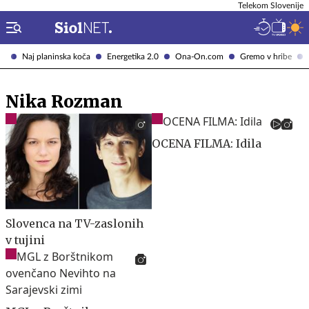
Telekom Slovenije
Naj planinska koča
Energetika 2.0
Ona-On.com
Gremo v hribe
Nika Rozman
OCENA FILMA: Idila
Slovenca na TV-zaslonih
v tujini