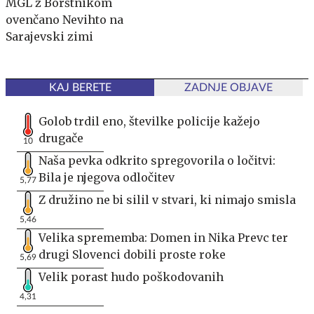
MGL z Borštnikom
ovenčano Nevihto na
Sarajevski zimi
KAJ BERETE
ZADNJE OBJAVE
Golob trdil eno, številke policije kažejo
drugače
10
Naša pevka odkrito spregovorila o ločitvi:
Bila je njegova odločitev
5,77
Z družino ne bi silil v stvari, ki nimajo smisla
5,46
Velika sprememba: Domen in Nika Prevc ter
drugi Slovenci dobili proste roke
5,69
Velik porast hudo poškodovanih
4,31