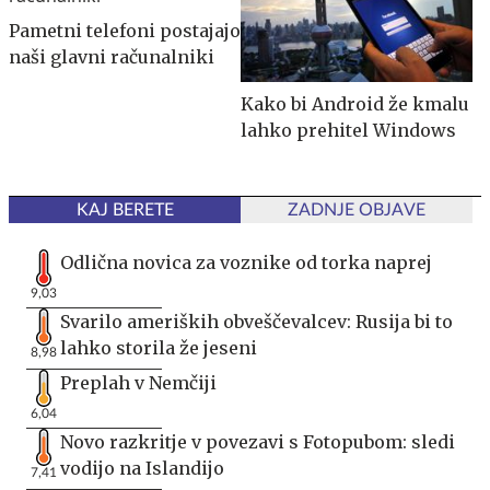
Pametni telefoni postajajo
naši glavni računalniki
Kako bi Android že kmalu
lahko prehitel Windows
KAJ BERETE
ZADNJE OBJAVE
Odlična novica za voznike od torka naprej
9,03
Svarilo ameriških obveščevalcev: Rusija bi to
lahko storila že jeseni
8,98
Preplah v Nemčiji
6,04
Novo razkritje v povezavi s Fotopubom: sledi
vodijo na Islandijo
7,41