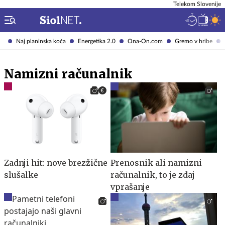
Telekom Slovenije
Naj planinska koča
Energetika 2.0
Ona-On.com
Gremo v hribe
Namizni računalnik
Zadnji hit: nove brezžične
Prenosnik ali namizni
slušalke
računalnik, to je zdaj
vprašanje