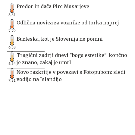
Predor in dača Pirc Musarjeve
8,61
Odlična novica za voznike od torka naprej
7,79
Burleska, kot je Slovenija ne pomni
6,58
Tragični zadnji dnevi "boga estetike": končno
je znano, zakaj je umrl
6,54
Novo razkritje v povezavi s Fotopubom: sledi
vodijo na Islandijo
7,31