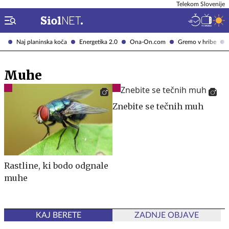
Telekom Slovenije
Naj planinska koča
Energetika 2.0
Ona-On.com
Gremo v hribe
Muhe
Znebite se tečnih muh
Rastline, ki bodo odgnale
muhe
KAJ BERETE
ZADNJE OBJAVE